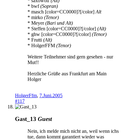
* saxowolf
(Alt)
* bwf
(Sopran)
* masch [color=CC0000]?[/color]
Alt
* mirko
(Tenor)
* Meyer
(Bari und Alt)
* Steffen [color=CC0000]?[/color]
(Alt)
* ghw [color=CC0000]?[/color]
(Tenor)
* Frutti
(Alt)
* HolgerFFM
(Tenor)
Weitere Teilnehmer sind gern gesehen - nur
Mut!!
Herzliche Grüße aus Frankfurt am Main
Holger
HolgerFfm
,
7.Juni.2005
#117
Gast_13
Guest
Nein, ich melde mich nicht an, weil wenn ichs
tue, dann kommt garantiert wieder was