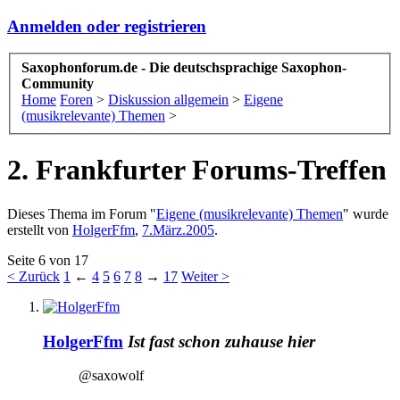
Anmelden oder registrieren
Saxophonforum.de - Die deutschsprachige Saxophon-
Community
Home
Foren
>
Diskussion allgemein
>
Eigene
(musikrelevante) Themen
>
2. Frankfurter Forums-Treffen
Dieses Thema im Forum "
Eigene (musikrelevante) Themen
" wurde
erstellt von
HolgerFfm
,
7.März.2005
.
Seite 6 von 17
< Zurück
1
←
4
5
6
7
8
→
17
Weiter >
HolgerFfm
Ist fast schon zuhause hier
@saxowolf