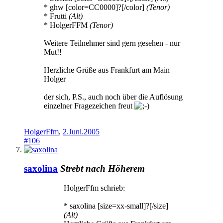
* ghw [color=CC0000]?[/color]
(Tenor)
* Frutti
(Alt)
* HolgerFFM
(Tenor)
Weitere Teilnehmer sind gern gesehen - nur
Mut!!
Herzliche Grüße aus Frankfurt am Main
Holger
der sich, P.S., auch noch über die Auflösung
einzelner Fragezeichen freut
HolgerFfm
,
2.Juni.2005
#106
saxolina
Strebt nach Höherem
HolgerFfm schrieb:
* saxolina [size=xx-small]?[/size]
(Alt)