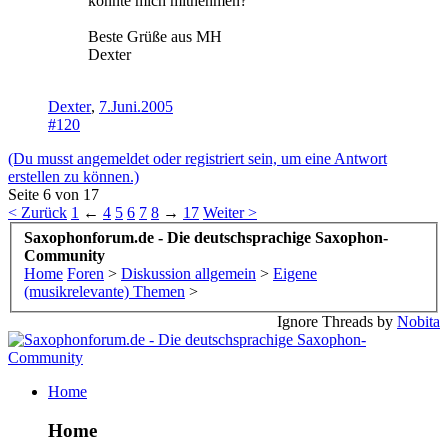
könnte mich mitnehmen?
Beste Grüße aus MH
Dexter
Dexter
,
7.Juni.2005
#120
(Du musst angemeldet oder registriert sein, um eine Antwort
erstellen zu können.)
Seite 6 von 17
< Zurück
1
←
4
5
6
7
8
→
17
Weiter >
Saxophonforum.de - Die deutschsprachige Saxophon-
Community
Home
Foren
>
Diskussion allgemein
>
Eigene
(musikrelevante) Themen
>
Ignore Threads by
Nobita
Home
Home