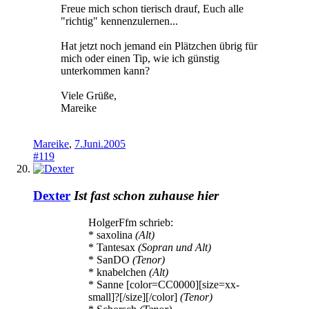
Freue mich schon tierisch drauf, Euch alle
"richtig" kennenzulernen...
Hat jetzt noch jemand ein Plätzchen übrig für
mich oder einen Tip, wie ich günstig
unterkommen kann?
Viele Grüße,
Mareike
Mareike
,
7.Juni.2005
#119
Dexter
Ist fast schon zuhause hier
HolgerFfm schrieb:
* saxolina
(Alt)
* Tantesax
(Sopran und Alt)
* SanDO
(Tenor)
* knabelchen
(Alt)
* Sanne [color=CC0000][size=xx-
small]?[/size][/color]
(Tenor)