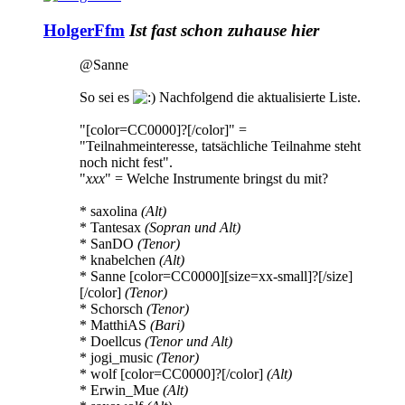
HolgerFfm
Ist fast schon zuhause hier
@Sanne
So sei es
Nachfolgend die aktualisierte Liste.
"[color=CC0000]?[/color]" =
"Teilnahmeinteresse, tatsächliche Teilnahme steht
noch nicht fest".
"
xxx
" = Welche Instrumente bringst du mit?
* saxolina
(Alt)
* Tantesax
(Sopran und Alt)
* SanDO
(Tenor)
* knabelchen
(Alt)
* Sanne [color=CC0000][size=xx-small]?[/size]
[/color]
(Tenor)
* Schorsch
(Tenor)
* MatthiAS
(Bari)
* Doellcus
(Tenor und Alt)
* jogi_music
(Tenor)
* wolf [color=CC0000]?[/color]
(Alt)
* Erwin_Mue
(Alt)