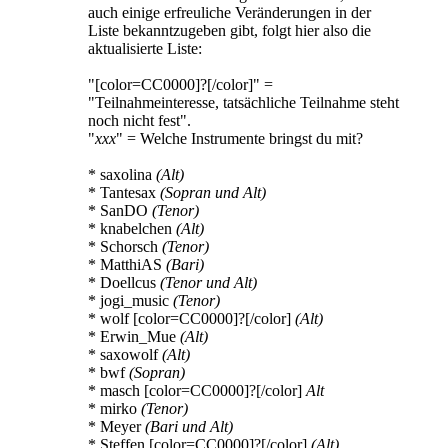
auch einige erfreuliche Veränderungen in der
Liste bekanntzugeben gibt, folgt hier also die
aktualisierte Liste:
"[color=CC0000]?[/color]" =
"Teilnahmeinteresse, tatsächliche Teilnahme steht
noch nicht fest".
"
xxx
" = Welche Instrumente bringst du mit?
* saxolina
(Alt)
* Tantesax
(Sopran und Alt)
* SanDO
(Tenor)
* knabelchen
(Alt)
* Schorsch
(Tenor)
* MatthiAS
(Bari)
* Doellcus
(Tenor und Alt)
* jogi_music
(Tenor)
* wolf [color=CC0000]?[/color]
(Alt)
* Erwin_Mue
(Alt)
* saxowolf
(Alt)
* bwf
(Sopran)
* masch [color=CC0000]?[/color]
Alt
* mirko
(Tenor)
* Meyer
(Bari und Alt)
* Steffen [color=CC0000]?[/color]
(Alt)