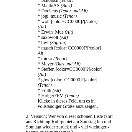
* Schorsch
(Tenor)
* MatthiAS
(Bari)
* Doellcus
(Tenor und Alt)
* jogi_music
(Tenor)
* wolf [color=CC0000]?[/color]
(Alt)
* Erwin_Mue
(Alt)
* saxowolf
(Alt)
* bwf
(Sopran)
* masch [color=CC0000]?[/color]
Alt
* mirko
(Tenor)
* Meyer
(Bari und Alt)
* Steffen [color=CC0000]?[/color]
(Alt)
* ghw [color=CC0000]?[/color]
(Tenor)
* Frutti
(Alt)
* HolgerFFM
(Tenor)
Klicke in dieses Feld, um es in
vollständiger Größe anzuzeigen.
2. Versuch: Wer von dieser schönen Liste fährt
aus Richtung Ruhrgebiet am Samstag hin und
Sonntag wieder zurück und - viel wichtiger -