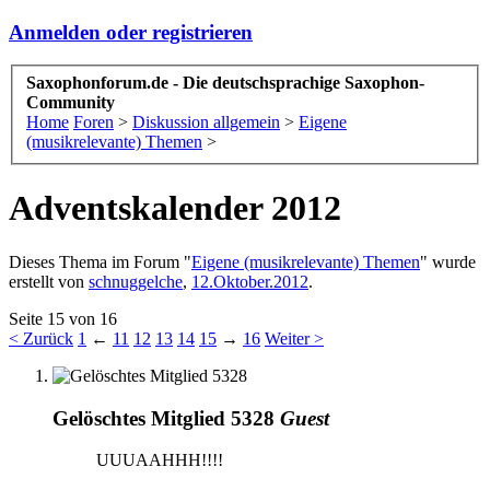
Anmelden oder registrieren
Saxophonforum.de - Die deutschsprachige Saxophon-
Community
Home
Foren
>
Diskussion allgemein
>
Eigene
(musikrelevante) Themen
>
Adventskalender 2012
Dieses Thema im Forum "
Eigene (musikrelevante) Themen
" wurde
erstellt von
schnuggelche
,
12.Oktober.2012
.
Seite 15 von 16
< Zurück
1
←
11
12
13
14
15
→
16
Weiter >
Gelöschtes Mitglied 5328
Guest
UUUAAHHH!!!!