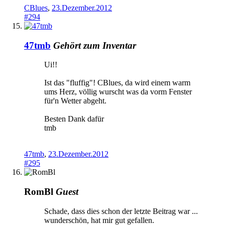
CBlues
,
23.Dezember.2012
#294
47tmb
Gehört zum Inventar
Ui!!
Ist das "fluffig"! CBlues, da wird einem warm
ums Herz, völlig wurscht was da vorm Fenster
für'n Wetter abgeht.
Besten Dank dafür
tmb
47tmb
,
23.Dezember.2012
#295
RomBl
Guest
Schade, dass dies schon der letzte Beitrag war ...
wunderschön, hat mir gut gefallen.