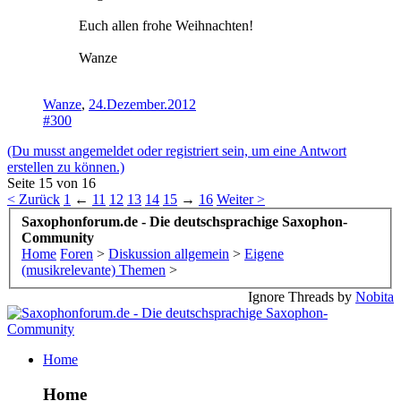
Euch allen frohe Weihnachten!
Wanze
Wanze
,
24.Dezember.2012
#300
(Du musst angemeldet oder registriert sein, um eine Antwort
erstellen zu können.)
Seite 15 von 16
< Zurück
1
←
11
12
13
14
15
→
16
Weiter >
Saxophonforum.de - Die deutschsprachige Saxophon-
Community
Home
Foren
>
Diskussion allgemein
>
Eigene
(musikrelevante) Themen
>
Ignore Threads by
Nobita
Home
Home