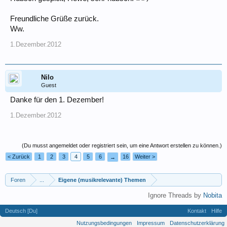
Freundliche Grüße zurück.
Ww.
1.Dezember.2012
Nilo
Guest
Danke für den 1. Dezember!
1.Dezember.2012
(Du musst angemeldet oder registriert sein, um eine Antwort erstellen zu können.)
< Zurück
1
2
3
4
5
6
16
Weiter >
→
Foren
...
Eigene (musikrelevante) Themen
Ignore Threads by
Nobita
Deutsch [Du]
Kontakt
Hilfe
Nutzungsbedingungen
Impressum
Datenschutzerklärung