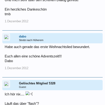
Und mich sehr über den schönen Dialog gefreut!
Ein herzliches Dankeschön
tmb
1.Dezember.2012
dabo
Strebt nach Höherem
Habe auch gerade das erste Weihnachtslied bewundert.
Euch allen eine schöne Adventszeit!!!
Dabo
1.Dezember.2012
Gelöschtes Mitglied 5328
Guest
Ich hör nix....
Läuft das über "flash"?