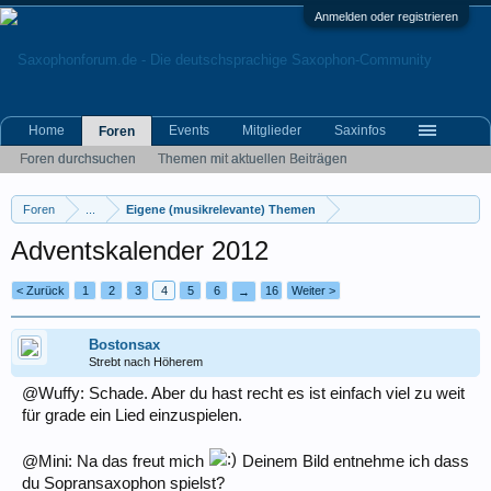
Anmelden oder registrieren
Home
Events
Mitglieder
Saxinfos
Foren
Foren durchsuchen
Themen mit aktuellen Beiträgen
Foren
...
Eigene (musikrelevante) Themen
Adventskalender 2012
< Zurück
1
2
3
4
5
6
16
Weiter >
→
Bostonsax
Strebt nach Höherem
@Wuffy: Schade. Aber du hast recht es ist einfach viel zu weit
für grade ein Lied einzuspielen.
@Mini: Na das freut mich
Deinem Bild entnehme ich dass
du Sopransaxophon spielst?