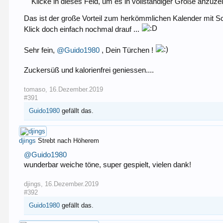
Klicke in dieses Feld, um es in vollständiger Größe anzuze
Das ist der große Vorteil zum herkömmlichen Kalender mit Sc
Klick doch einfach nochmal drauf ...
Sehr fein,
@Guido1980
, Dein Türchen !
Zuckersüß und kalorienfrei geniessen....
tomaso
,
16.Dezember.2019
#391
Guido1980
gefällt das.
djings
Strebt nach Höherem
@Guido1980
wunderbar weiche töne, super gespielt, vielen dank!
djings
,
16.Dezember.2019
#392
Guido1980
gefällt das.