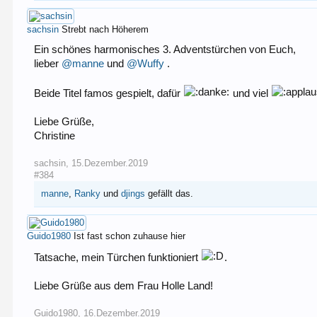
sachsin
Strebt nach Höherem
Ein schönes harmonisches 3. Adventstürchen von Euch,
lieber
@manne
und
@Wuffy
.
Beide Titel famos gespielt, dafür
und viel
Liebe Grüße,
Christine
sachsin
,
15.Dezember.2019
#384
manne
,
Ranky
und
djings
gefällt das.
Guido1980
Ist fast schon zuhause hier
Tatsache, mein Türchen funktioniert
.
Liebe Grüße aus dem Frau Holle Land!
Guido1980
,
16.Dezember.2019