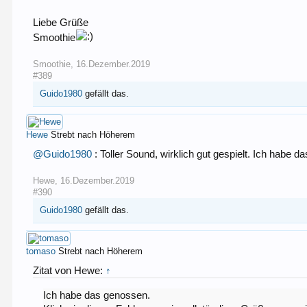
Liebe Grüße
Smoothie
Smoothie
,
16.Dezember.2019
#389
Guido1980
gefällt das.
Hewe
Strebt nach Höherem
@Guido1980
: Toller Sound, wirklich gut gespielt. Ich habe
Hewe
,
16.Dezember.2019
#390
Guido1980
gefällt das.
tomaso
Strebt nach Höherem
Zitat von Hewe:
↑
Ich habe das genossen.