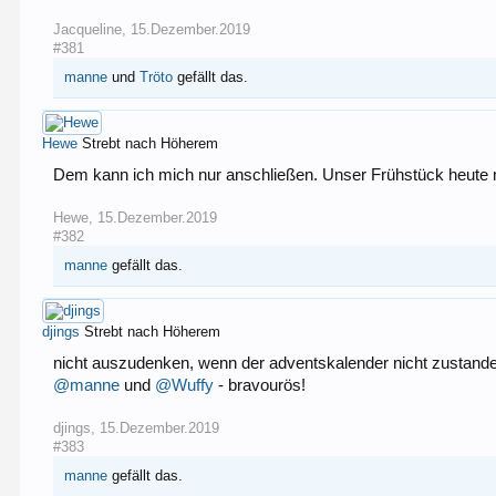
Jacqueline
,
15.Dezember.2019
#381
manne
und
Tröto
gefällt das.
Hewe
Strebt nach Höherem
Dem kann ich mich nur anschließen. Unser Frühstück heute 
Hewe
,
15.Dezember.2019
#382
manne
gefällt das.
djings
Strebt nach Höherem
nicht auszudenken, wenn der adventskalender nicht zustande
@manne
und
@Wuffy
- bravourös!
djings
,
15.Dezember.2019
#383
manne
gefällt das.