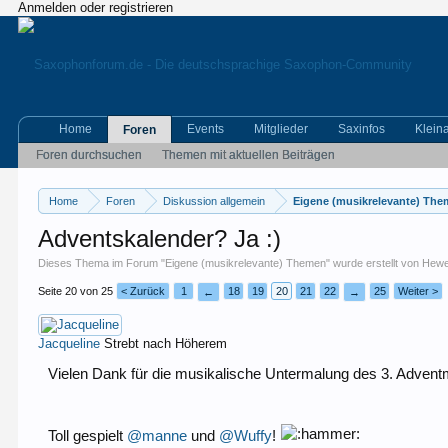
Anmelden oder registrieren
Home
Events
Mitglieder
Saxinfos
Klein
Foren
Foren durchsuchen
Themen mit aktuellen Beiträgen
Home
Foren
Diskussion allgemein
Eigene (musikrelevante) Th
Adventskalender? Ja :)
Dieses Thema im Forum "
Eigene (musikrelevante) Themen
" wurde erstellt von
Hew
Seite 20 von 25
< Zurück
1
18
19
20
21
22
25
Weiter >
←
→
Jacqueline
Strebt nach Höherem
Vielen Dank für die musikalische Untermalung des 3. Adve
Toll gespielt
@manne
und
@Wuffy
!