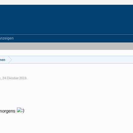
anzeigen
emen
e
,
24.Oktober.2019
.
ntmorgens