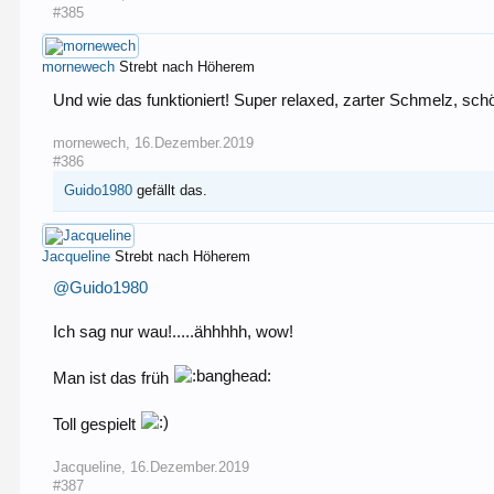
#385
mornewech
Strebt nach Höherem
Und wie das funktioniert! Super relaxed, zarter Schmelz, schö
mornewech
,
16.Dezember.2019
#386
Guido1980
gefällt das.
Jacqueline
Strebt nach Höherem
@Guido1980
Ich sag nur wau!.....ähhhhh, wow!
Man ist das früh
Toll gespielt
Jacqueline
,
16.Dezember.2019
#387