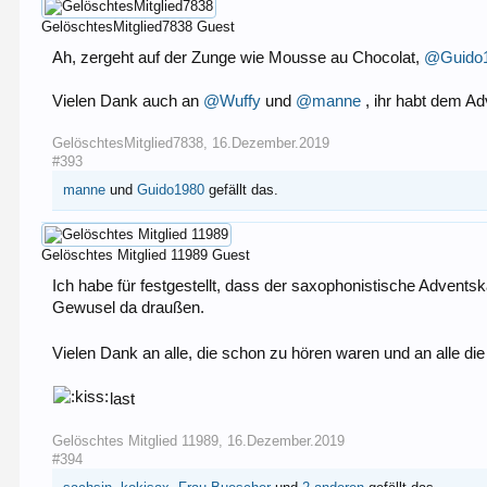
GelöschtesMitglied7838
Guest
Ah, zergeht auf der Zunge wie Mousse au Chocolat,
@Guido
Vielen Dank auch an
@Wuffy
und
@manne
, ihr habt dem A
GelöschtesMitglied7838
,
16.Dezember.2019
#393
manne
und
Guido1980
gefällt das.
Gelöschtes Mitglied 11989
Guest
Ich habe für festgestellt, dass der saxophonistische Advent
Gewusel da draußen.
Vielen Dank an alle, die schon zu hören waren und an alle 
last
Gelöschtes Mitglied 11989
,
16.Dezember.2019
#394