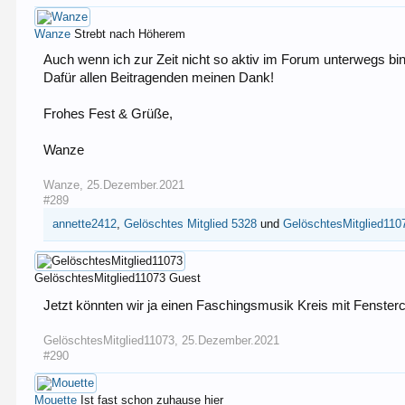
Wanze
Strebt nach Höherem
Auch wenn ich zur Zeit nicht so aktiv im Forum unterwegs bin
Dafür allen Beitragenden meinen Dank!
Frohes Fest & Grüße,
Wanze
Wanze
,
25.Dezember.2021
#289
annette2412
,
Gelöschtes Mitglied 5328
und
GelöschtesMitglied110
GelöschtesMitglied11073
Guest
Jetzt könnten wir ja einen Faschingsmusik Kreis mit Fenst
GelöschtesMitglied11073
,
25.Dezember.2021
#290
Mouette
Ist fast schon zuhause hier