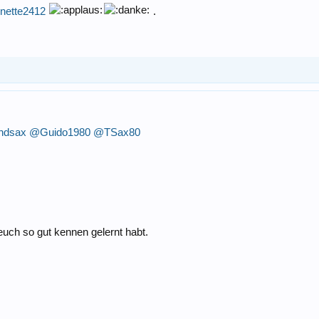
nette2412
.
ndsax
@Guido1980
@TSax80
 euch so gut kennen gelernt habt.