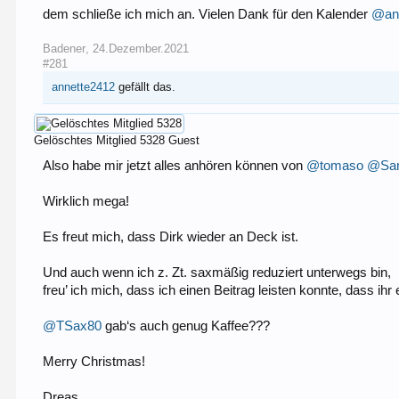
dem schließe ich mich an. Vielen Dank für den Kalender
@an
Badener
,
24.Dezember.2021
#281
annette2412
gefällt das.
Gelöschtes Mitglied 5328
Guest
Also habe mir jetzt alles anhören können von
@tomaso
@Sa
Wirklich mega!
Es freut mich, dass Dirk wieder an Deck ist.
Und auch wenn ich z. Zt. saxmäßig reduziert unterwegs bin,
freu’ ich mich, dass ich einen Beitrag leisten konnte, dass ihr
@TSax80
gab‘s auch genug Kaffee???
Merry Christmas!
Dreas