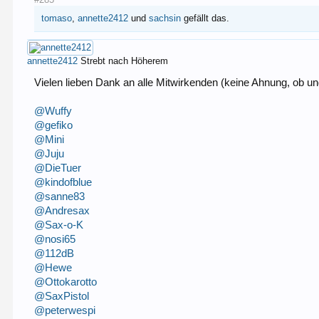
tomaso
,
annette2412
und
sachsin
gefällt das.
annette2412
Strebt nach Höherem
Vielen lieben Dank an alle Mitwirkenden (keine Ahnung, ob 
@Wuffy
@gefiko
@Mini
@Juju
@DieTuer
@kindofblue
@sanne83
@Andresax
@Sax-o-K
@nosi65
@112dB
@Hewe
@Ottokarotto
@SaxPistol
@peterwespi