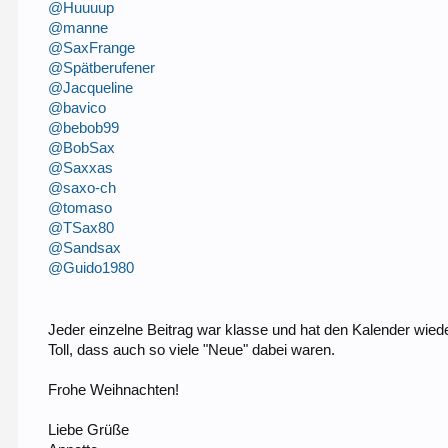
@Huuuup
@manne
@SaxFrange
@Spätberufener
@Jacqueline
@bavico
@bebob99
@BobSax
@Saxxas
@saxo-ch
@tomaso
@TSax80
@Sandsax
@Guido1980
Jeder einzelne Beitrag war klasse und hat den Kalender wiede
Toll, dass auch so viele "Neue" dabei waren.
Frohe Weihnachten!
Liebe Grüße