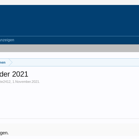
anzeigen
emen
nder 2021
tte2412
,
1.November.2021
.
igen.