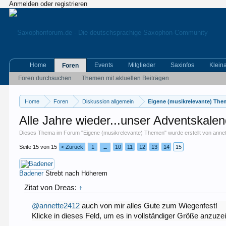
Anmelden oder registrieren
Home
Events
Mitglieder
Saxinfos
Klein
Foren
Foren durchsuchen
Themen mit aktuellen Beiträgen
Home
Foren
Diskussion allgemein
Eigene (musikrelevante) Th
Alle Jahre wieder...unser Adventskale
Dieses Thema im Forum "
Eigene (musikrelevante) Themen
" wurde erstellt von
anne
Seite 15 von 15
< Zurück
1
10
11
12
13
14
15
←
Badener
Strebt nach Höherem
Zitat von Dreas:
↑
@annette2412
auch von mir alles Gute zum Wiegenfest!
Klicke in dieses Feld, um es in vollständiger Größe anzuze