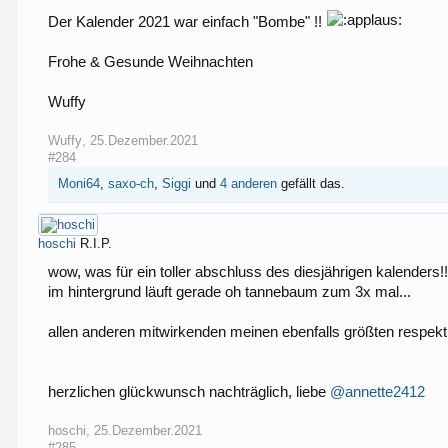
Der Kalender 2021 war einfach "Bombe" !!
Frohe & Gesunde Weihnachten
Wuffy
Wuffy
,
25.Dezember.2021
#284
Moni64
,
saxo-ch
,
Siggi
und
4 anderen
gefällt das.
hoschi
R.I.P.
wow, was für ein toller abschluss des diesjährigen kalenders!!!!!!!
im hintergrund läuft gerade oh tannebaum zum 3x mal...
allen anderen mitwirkenden meinen ebenfalls größten respekt 
herzlichen glückwunsch nachträglich, liebe
@annette2412
hoschi
,
25.Dezember.2021
#285