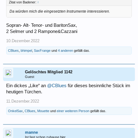
Zitat von Badener:
↑
Da würden mich die eingesetzten Instrumente interessieren.
Sopran- Alt- Tenor- und BaritonSax,
2 Selmer und 2 Rampone&Cazzani
10.Dezember.2022
CBlues
,
bhimpel
,
SaxFrange
und
4 anderen
gefällt das.
Gelöschtes Mitglied 1142
Guest
Ein dickes „Like“ an
@CBlues
für dieses besinnliche Stück im
heutigen Türchen.
11.Dezember.2022
OnkelSax
,
CBlues
,
Mouette
und
einer weiteren Person
gefällt das.
manne
Ist fast schon zuhause hier