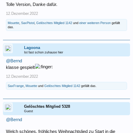
Tolle Version, Danke dafür.
12.Dezember.2022
Mouette
,
SaxPistol
,
Gelöschtes Mitglied 1142
und
einer weiteren Person
gefällt
das.
Lagoona
Ist fast schon zuhause hier
@Bernd
klasse gespielt
12.Dezember.2022
SaxFrange
,
Mouette
und
Gelöschtes Mitglied 1142
gefällt das.
Gelöschtes Mitglied 5328
Guest
@Bernd
Welch schönes, fröhliches Weihnachtslied zu Start in die