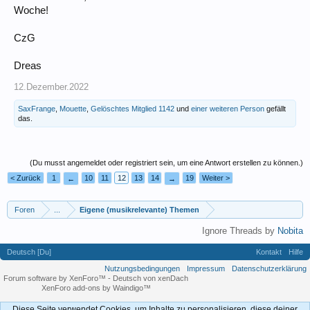
Woche!
CzG
Dreas
12.Dezember.2022
SaxFrange
,
Mouette
,
Gelöschtes Mitglied 1142
und
einer weiteren Person
gefällt
das.
(Du musst angemeldet oder registriert sein, um eine Antwort erstellen zu können.)
< Zurück
1
10
11
12
13
14
19
Weiter >
←
→
Foren
...
Eigene (musikrelevante) Themen
Ignore Threads by
Nobita
Deutsch [Du]
Kontakt
Hilfe
Nutzungsbedingungen
Impressum
Datenschutzerklärung
Forum software by XenForo™
-
Deutsch von xenDach
XenForo add-ons by Waindigo™
Diese Seite verwendet Cookies, um Inhalte zu personalisieren, diese deiner