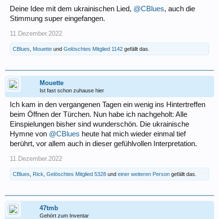
Deine Idee mit dem ukrainischen Lied,
@CBlues
, auch die
Stimmung super eingefangen.
11.Dezember.2022
CBlues
,
Mouette
und
Gelöschtes Mitglied 1142
gefällt das.
Mouette
Ist fast schon zuhause hier
Ich kam in den vergangenen Tagen ein wenig ins Hintertreffen
beim Öffnen der Türchen. Nun habe ich nachgeholt: Alle
Einspielungen bisher sind wunderschön. Die ukrainische
Hymne von
@CBlues
heute hat mich wieder einmal tief
berührt, vor allem auch in dieser gefühlvollen Interpretation.
11.Dezember.2022
CBlues
,
Rick
,
Gelöschtes Mitglied 5328
und
einer weiteren Person
gefällt das.
47tmb
Gehört zum Inventar