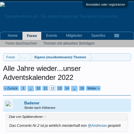
Anmelden oder registrieren
Home
Events
Mitglieder
Saxinfos
Foren
Foren durchsuchen
Themen mit aktuellen Beiträgen
Foren
...
Eigene (musikrelevante) Themen
Alle Jahre wieder...unser
Adventskalender 2022
< Zurück
1
10
11
12
13
14
19
Weiter >
←
→
Badener
Strebt nach Höherem
Zitat von Spätberufener:
↑
Das Concerto Nr.2 ist ja wirklich meisterhaft von
@Andresax
gespielt