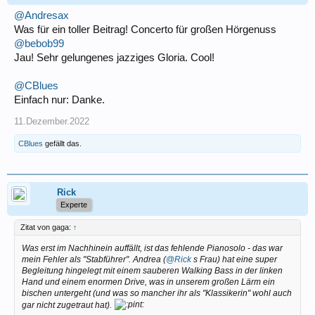
@Andresax
Was für ein toller Beitrag! Concerto für großen Hörgenuss
@bebob99
Jau! Sehr gelungenes jazziges Gloria. Cool!
@CBlues
Einfach nur: Danke.
11.Dezember.2022
CBlues
gefällt das.
Rick
Experte
Zitat von gaga:
↑
Was erst im Nachhinein auffällt, ist das fehlende Pianosolo - das war
mein Fehler als "Stabführer". Andrea (
@Rick
s Frau) hat eine super
Begleitung hingelegt mit einem sauberen Walking Bass in der linken
Hand und einem enormen Drive, was in unserem großen Lärm ein
bischen untergeht (und was so mancher ihr als "Klassikerin" wohl auch
gar nicht zugetraut hat).