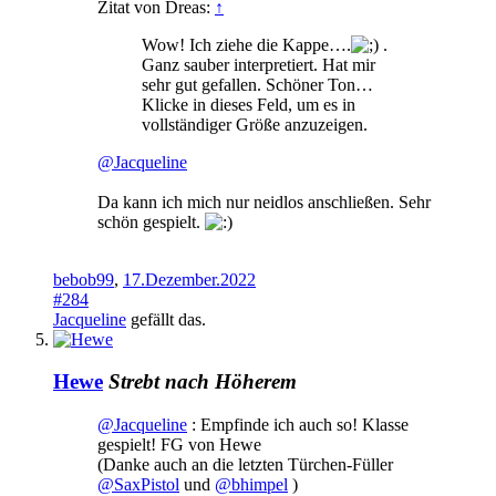
Zitat von Dreas:
↑
Wow! Ich ziehe die Kappe….
.
Ganz sauber interpretiert. Hat mir
sehr gut gefallen. Schöner Ton…
Klicke in dieses Feld, um es in
vollständiger Größe anzuzeigen.
@Jacqueline
Da kann ich mich nur neidlos anschließen. Sehr
schön gespielt.
bebob99
,
17.Dezember.2022
#284
Jacqueline
gefällt das.
Hewe
Strebt nach Höherem
@Jacqueline
: Empfinde ich auch so! Klasse
gespielt! FG von Hewe
(Danke auch an die letzten Türchen-Füller
@SaxPistol
und
@bhimpel
)