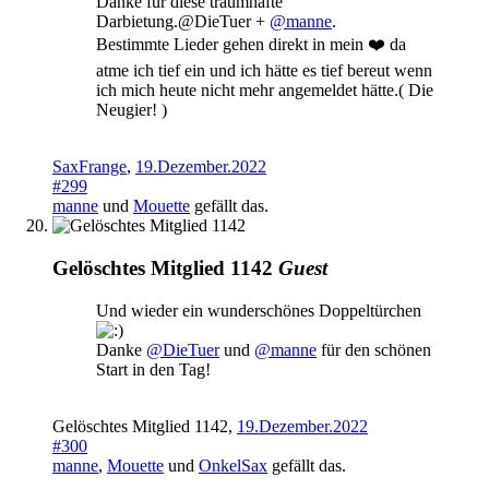
Danke für diese traumhafte
Darbietung.@DieTuer +
@manne
.
Bestimmte Lieder gehen direkt in mein ❤️ da
atme ich tief ein und ich hätte es tief bereut wenn
ich mich heute nicht mehr angemeldet hätte.( Die
Neugier! )
SaxFrange
,
19.Dezember.2022
#299
manne
und
Mouette
gefällt das.
Gelöschtes Mitglied 1142
Guest
Und wieder ein wunderschönes Doppeltürchen
Danke
@DieTuer
und
@manne
für den schönen
Start in den Tag!
Gelöschtes Mitglied 1142
,
19.Dezember.2022
#300
manne
,
Mouette
und
OnkelSax
gefällt das.