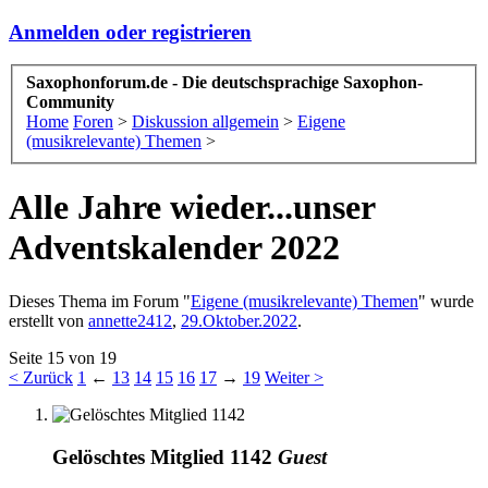
Anmelden oder registrieren
Saxophonforum.de - Die deutschsprachige Saxophon-
Community
Home
Foren
>
Diskussion allgemein
>
Eigene
(musikrelevante) Themen
>
Alle Jahre wieder...unser
Adventskalender 2022
Dieses Thema im Forum "
Eigene (musikrelevante) Themen
" wurde
erstellt von
annette2412
,
29.Oktober.2022
.
Seite 15 von 19
< Zurück
1
←
13
14
15
16
17
→
19
Weiter >
Gelöschtes Mitglied 1142
Guest