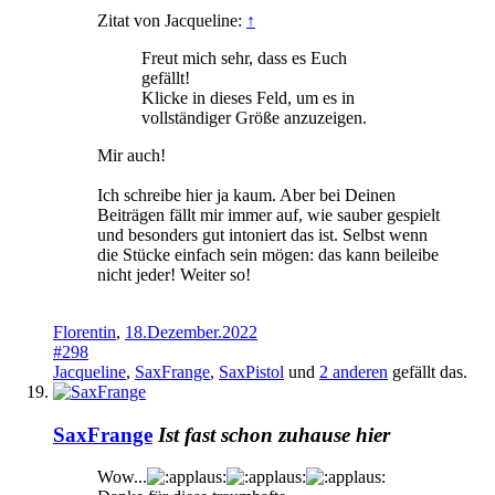
Zitat von Jacqueline:
↑
Freut mich sehr, dass es Euch
gefällt!
Klicke in dieses Feld, um es in
vollständiger Größe anzuzeigen.
Mir auch!
Ich schreibe hier ja kaum. Aber bei Deinen
Beiträgen fällt mir immer auf, wie sauber gespielt
und besonders gut intoniert das ist. Selbst wenn
die Stücke einfach sein mögen: das kann beileibe
nicht jeder! Weiter so!
Florentin
,
18.Dezember.2022
#298
Jacqueline
,
SaxFrange
,
SaxPistol
und
2 anderen
gefällt das.
SaxFrange
Ist fast schon zuhause hier
Wow...