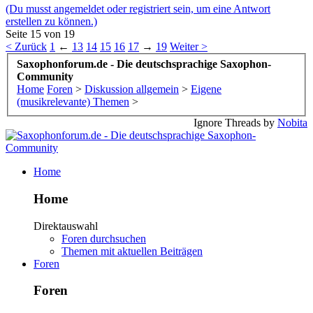
(Du musst angemeldet oder registriert sein, um eine Antwort
erstellen zu können.)
Seite 15 von 19
< Zurück
1
←
13
14
15
16
17
→
19
Weiter >
Saxophonforum.de - Die deutschsprachige Saxophon-
Community
Home
Foren
>
Diskussion allgemein
>
Eigene
(musikrelevante) Themen
>
Ignore Threads by
Nobita
Home
Home
Direktauswahl
Foren durchsuchen
Themen mit aktuellen Beiträgen
Foren
Foren