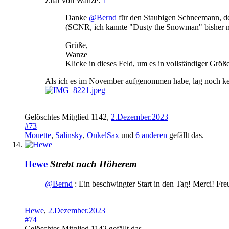
Zitat von Wanze:
↑
Danke
@Bernd
für den Staubigen Schneemann, der
(SCNR, ich kannte "Dusty the Snowman" bisher nu
Grüße,
Wanze
Klicke in dieses Feld, um es in vollständiger Größ
Als ich es im November aufgenommen habe, lag noch kein
Gelöschtes Mitglied 1142
,
2.Dezember.2023
#73
Mouette
,
Salinsky
,
OnkelSax
und
6 anderen
gefällt das.
Hewe
Strebt nach Höherem
@Bernd
: Ein beschwingter Start in den Tag! Merci! F
Hewe
,
2.Dezember.2023
#74
Gelöschtes Mitglied 1142
gefällt das.