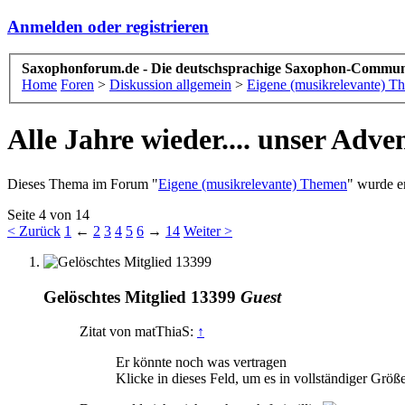
Anmelden oder registrieren
Saxophonforum.de - Die deutschsprachige Saxophon-Commun
Home
Foren
>
Diskussion allgemein
>
Eigene (musikrelevante) T
Alle Jahre wieder.... unser Adv
Dieses Thema im Forum "
Eigene (musikrelevante) Themen
" wurde er
Seite 4 von 14
< Zurück
1
←
2
3
4
5
6
→
14
Weiter >
Gelöschtes Mitglied 13399
Guest
Zitat von matThiaS:
↑
Er könnte noch was vertragen
Klicke in dieses Feld, um es in vollständiger Größ