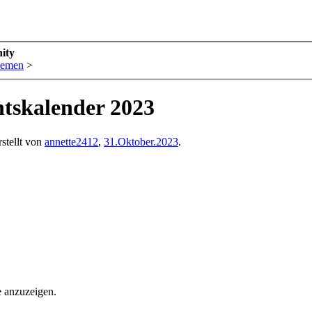
ity
hemen
>
entskalender 2023
stellt von
annette2412
,
31.Oktober.2023
.
e anzuzeigen.