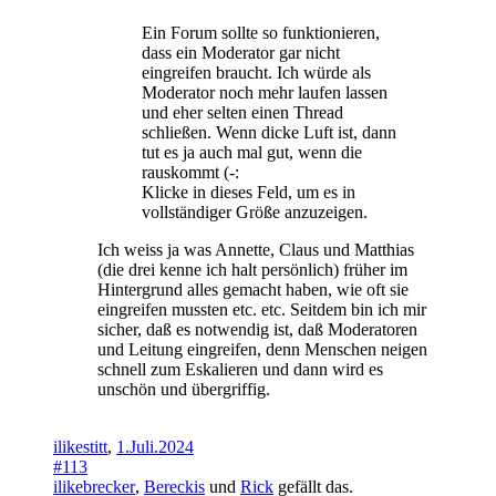
Ein Forum sollte so funktionieren,
dass ein Moderator gar nicht
eingreifen braucht. Ich würde als
Moderator noch mehr laufen lassen
und eher selten einen Thread
schließen. Wenn dicke Luft ist, dann
tut es ja auch mal gut, wenn die
rauskommt (-:
Klicke in dieses Feld, um es in
vollständiger Größe anzuzeigen.
Ich weiss ja was Annette, Claus und Matthias
(die drei kenne ich halt persönlich) früher im
Hintergrund alles gemacht haben, wie oft sie
eingreifen mussten etc. etc. Seitdem bin ich mir
sicher, daß es notwendig ist, daß Moderatoren
und Leitung eingreifen, denn Menschen neigen
schnell zum Eskalieren und dann wird es
unschön und übergriffig.
ilikestitt
,
1.Juli.2024
#113
ilikebrecker
,
Bereckis
und
Rick
gefällt das.