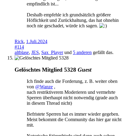
empfindlich ist...
Deshalb empfehle ich grundsätzlich größere
Höflichkeit und Zurückhaltung, das hat ohnehin
noch nie geschadet, würde ich sagen.
Rick
,
1.Juli.2024
#114
altblase
,
JES
,
Sax_Player
und
5 anderen
gefällt das.
Gelöschtes Mitglied 5328
Guest
Ich finde auch die Forderung, z. B. weiter oben
von
@Wanze
,
nach restriktiverem Moderieren und vermehrte
Sperren überhaupt nicht notwendig (grade auch
in diesem Thread nicht)
Befristete Sperren hat es immer wieder gegeben.
Meist bekommt die Community das hier gar nicht
mit.
Notorische Störenfriede sind dann auch schon