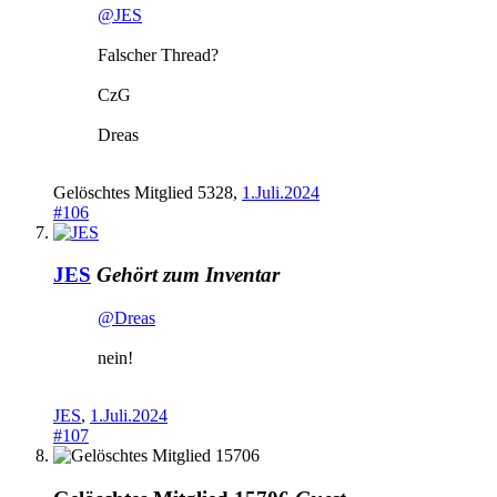
@JES
Falscher Thread?
CzG
Dreas
Gelöschtes Mitglied 5328
,
1.Juli.2024
#106
JES
Gehört zum Inventar
@Dreas
nein!
JES
,
1.Juli.2024
#107