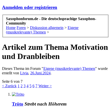
Anmelden oder registrieren
Saxophonforum.de - Die deutschsprachige Saxophon-
Community
Home
Foren
>
Diskussion allgemein
>
Eigene
(musikrelevante) Themen
>
Artikel zum Thema Motivation
und Dranbleiben
Dieses Thema im Forum "
Eigene (musikrelevante) Themen
" wurde
erstellt von
Livia
,
26.Juni.2024
.
Seite 6 von 7
< Zurück
1
2
3
4
5
6
7
Weiter >
Tröto
Strebt nach Höherem