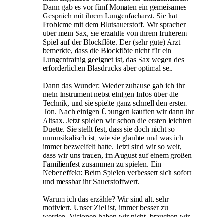
Dann gab es vor fünf Monaten ein gemeisames
Gespräch mit ihrem Lungenfacharzt. Sie hat
Probleme mit dem Blutsauerstoff. Wir sprachen
über mein Sax, sie erzählte von ihrem früherem
Spiel auf der Blockflöte. Der (sehr gute) Arzt
bemerkte, dass die Blockflöte nicht für ein
Lungentrainig geeignet ist, das Sax wegen des
erforderlichen Blasdrucks aber optimal sei.
Dann das Wunder: Wieder zuhause gab ich ihr
mein Instrument nebst einigen Infos über die
Technik, und sie spielte ganz schnell den ersten
Ton. Nach einigen Übungen kauften wir dann ihr
Altsax. Jetzt spielen wir schon die ersten leichten
Duette. Sie stellt fest, dass sie doch nicht so
unmusikalisch ist, wie sie glaubte und was ich
immer bezweifelt hatte. Jetzt sind wir so weit,
dass wir uns trauen, im August auf einem großen
Familienfest zusammen zu spielen. Ein
Nebeneffekt: Beim Spielen verbessert sich sofort
und messbar ihr Sauerstoffwert.
Warum ich das erzähle? Wir sind alt, sehr
motiviert. Unser Ziel ist, immer besser zu
werden. Visionen haben wir nicht, brauchen wir