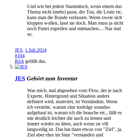
Und wie bei jedem Stammtisch, wenn einem das
Thema nicht (mehr) passt, der Ton, die Leute etc.
kann man die Runde verlassen. Wenn zweie sich
kloppen wollen, lasst sie doch. Man muss ja nicht
noch Partei ergreifen und mitmachen.... Nur mal
so.
JES
,
1.Juli.2024
#104
Rick
gefällt das.
JES
Gehört zum Inventar
Was mich, mal abgesehen vom Flow, der je nach
Experte, Hintergrund und Situation anders
definiert wird, motiviert, ist Verständnis. Wenn
ich verstehe, warum eine tonfolge soundso
aufgebaut ist, warum ich die brauche etc., fällt es
mir deutlich leichter die auch zu lernen und
immer wieder zu üben, auch wenn sie vllt
langweilig ist. Das hat dann etwas von "Ziel", ja.
Ziel aber eher im Sinn "verstanden und