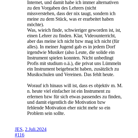
Internet, und damit habe ich immer alternativen
zu den Vorgaben des Lehrers (nicht
missverstehen, dass der nix taugt, sondern ich
meine zu dem Stück, was er erarbeitet haben
möchte).
Was, wieich finde, schwieriger geworden ist, ist,
einen Lehrer zu finden. Klar, Videounterricht,
aber das meine ich nicht bzw mag ich nicht (für
alles). In meiner Jugend gab es in jedem Dorf
irgendwie Musiker (also Leute, die solide ein
Instrument spielen konnten. Nicht unbedingt
Profis mit studium o.ä.), die privat uns Lümmeln
ein Instrument beigebracht haben, zusätzlich zu
Musikschulen und Vereinen. Das fehlt heute.
Worauf ich hinaus will ist, dass es objektiv m. M.
n. heute viel einfacher ist ein Instrument zu
erlernen bzw für sich etwas passendes zu finden,
und damit eigentlich die Motivation bzw
fehlende Motivation eher nicht mehr so ein
Problem sein sollte.
JES
,
2.Juli.2024
#116