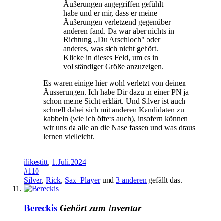
Äußerungen angegriffen gefühlt
habe und er mir, dass er meine
Äußerungen verletzend gegenüber
anderen fand. Da war aber nichts in
Richtung ,,Du Arschloch" oder
anderes, was sich nicht gehört.
Klicke in dieses Feld, um es in
vollständiger Größe anzuzeigen.
Es waren einige hier wohl verletzt von deinen
Äusserungen. Ich habe Dir dazu in einer PN ja
schon meine Sicht erklärt. Und Silver ist auch
schnell dabei sich mit anderen Kandidaten zu
kabbeln (wie ich öfters auch), insofern können
wir uns da alle an die Nase fassen und was draus
lernen vielleicht.
ilikestitt
,
1.Juli.2024
#110
Silver
,
Rick
,
Sax_Player
und
3 anderen
gefällt das.
Bereckis
Gehört zum Inventar