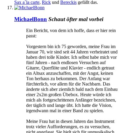
Sax a`la carte
,
Rick
und
Bereckis
gefällt das.
MichaelBonn
Schaut öfter mal vorbei
Ein Bericht, von dem ich hoffe, dass er hier rein
passt:
Vorgestern bin ich 75 geworden, meine Frau im
Januar 70, wir sind seit 44 Jahren verheiratet und
haben drei tolle Kinder. Ich selbst habe mich vor
fünf Jahren - nach endlosen Versuchen auf
Gitarre, Querflöte und Klavier - endlich getraut
ein Altsax anzuschaffen, mit der Angst, keinen
Ton herhaus zu bekommen. Der Anfang war
fürchterlich, vor allem für die Nachbarn. Das
änderte sich aber ziemlich bald nach dem Einbau
einer 2x2m großen Übebox. Heute würde ich
mich als fortgeschrittenen Anfänger bezeichnen,
der täglich und lange übt. Ich hatte die Vision,
irgendwann mal in einer Band zu spielen.
Meine Frau hat in diesen Jahren das Instrument
trotz vieler Aufforderungen, es zu versuchen,
nicht angefasst. Sie hielt sich für unmusikalisch.