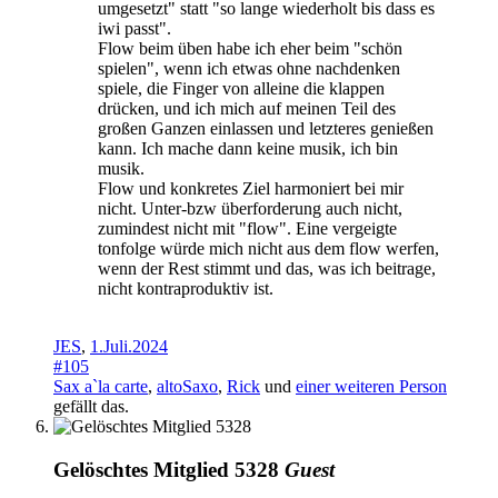
umgesetzt" statt "so lange wiederholt bis dass es
iwi passt".
Flow beim üben habe ich eher beim "schön
spielen", wenn ich etwas ohne nachdenken
spiele, die Finger von alleine die klappen
drücken, und ich mich auf meinen Teil des
großen Ganzen einlassen und letzteres genießen
kann. Ich mache dann keine musik, ich bin
musik.
Flow und konkretes Ziel harmoniert bei mir
nicht. Unter-bzw überforderung auch nicht,
zumindest nicht mit "flow". Eine vergeigte
tonfolge würde mich nicht aus dem flow werfen,
wenn der Rest stimmt und das, was ich beitrage,
nicht kontraproduktiv ist.
JES
,
1.Juli.2024
#105
Sax a`la carte
,
altoSaxo
,
Rick
und
einer weiteren Person
gefällt das.
Gelöschtes Mitglied 5328
Guest