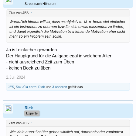
Strebt nach Höherem
Zitat von JES:
↑
Worauf ich hinaus will ist, dass es objektiv m. M. n. heute viel einfacher
ist ein Instrument zu erlernen bzw für sich etwas passendes zu finden,
und damit eigentlich die Motivation bzw fehlende Motivation eher nicht
mehr so ein Problem sein sollte.
Ja ist einfacher geworden.
Der Hauptgrund für die Aufgabe egal in welchem Alter:
- nicht ausreichend Zeit zum Üben
- keinen Bock zu üben
2.Juli.2024
JES
,
Sax a`la carte
,
Rick
und
3 anderen
gefällt das.
Rick
Experte
Zitat von JES:
↑
Wie viele eurer Schüler geben wirklich auf, dauerhaft oder zumindest