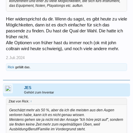
konzentriert und eher zu viele Möglichkeiten, die sich fürs Instrument,
das Equipment, Noten, Playalongs etc. auftun.
Hier widersprichst du dir. Wenn du sagst, es gibt heute zu viele
Möglichkeiten, dann ist es doch einfacher für sich das
passende zu finden. Du hast die Qual der Wahl. Die hatte ich
früher nicht.
Alle Optionen von früher hast du immer noch (ok mit john
coltrain wird heute schwierig), und noch viele andere mehr.
2.Juli.2024
Rick
gefällt das.
JES
Gehört zum Inventar
Zitat von Rick:
↑
Geschätzt mehr als 50 %, aber da ich die meisten aus den Augen
verloren habe, kann ich es nicht genau wissen.
Meistens gehen sie ja nicht mit der Ansage "Ich höre jetzt auf", sondern
sie finden keine Zeit mehr zum regelmäßigen Üben, weil
Ausbildung/Beruf/Familie im Vordergrund steht.