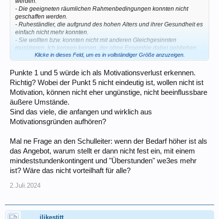
werden.
- Die geeigneten räumlichen Rahmenbedingungen konnten nicht
geschaffen werden.
- Ruheständler, die aufgrund des hohen Alters und ihrer Gesundheit es
einfach nicht mehr konnten.
- Sie wollten bzw. konnten nicht mit anderen Gleichgesinnten
musizieren. Ich kennen keinen, der ohne Ensemble dabei geblieben
Klicke in dieses Feld, um es in vollständiger Größe anzuzeigen.
ist!
Punkte 1 und 5 würde ich als Motivationsverlust erkennen.
Richtig? Wobei der Punkt 5 nicht eindeutig ist, wollen nicht ist
Motivation, können nicht eher ungünstige, nicht beeinflussbare
äußere Umstände.
Sind das viele, die anfangen und wirklich aus
Motivationsgründen aufhören?
Mal ne Frage an den Schulleiter: wenn der Bedarf höher ist als
das Angebot, warum stellt er dann nicht fest ein, mit einem
mindeststundenkontingent und "Überstunden" we3es mehr
ist? Wäre das nicht vorteilhaft für alle?
2.Juli.2024
ilikestitt