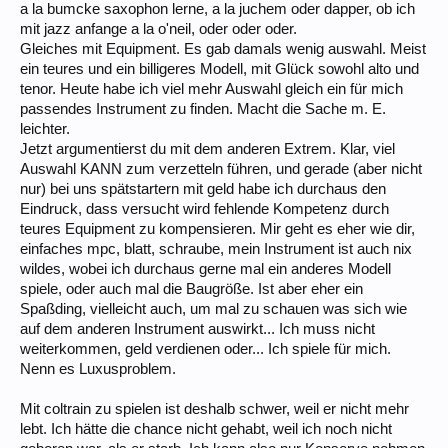
a la bumcke saxophon lerne, a la juchem oder dapper, ob ich
mit jazz anfange a la o'neil, oder oder oder.
Gleiches mit Equipment. Es gab damals wenig auswahl. Meist
ein teures und ein billigeres Modell, mit Glück sowohl alto und
tenor. Heute habe ich viel mehr Auswahl gleich ein für mich
passendes Instrument zu finden. Macht die Sache m. E.
leichter.
Jetzt argumentierst du mit dem anderen Extrem. Klar, viel
Auswahl KANN zum verzetteln führen, und gerade (aber nicht
nur) bei uns spätstartern mit geld habe ich durchaus den
Eindruck, dass versucht wird fehlende Kompetenz durch
teures Equipment zu kompensieren. Mir geht es eher wie dir,
einfaches mpc, blatt, schraube, mein Instrument ist auch nix
wildes, wobei ich durchaus gerne mal ein anderes Modell
spiele, oder auch mal die Baugröße. Ist aber eher ein
Spaßding, vielleicht auch, um mal zu schauen was sich wie
auf dem anderen Instrument auswirkt... Ich muss nicht
weiterkommen, geld verdienen oder... Ich spiele für mich.
Nenn es Luxusproblem.
Mit coltrain zu spielen ist deshalb schwer, weil er nicht mehr
lebt. Ich hätte die chance nicht gehabt, weil ich noch nicht