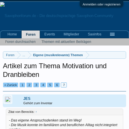
Anmelden oder registrieren
Home
Events
Mitglieder
Saxinfos
Foren
Foren durchsuchen
Themen mit aktuellen Beiträgen
Foren
...
Eigene (musikrelevante) Themen
Artikel zum Thema Motivation und
Dranbleiben
< Zurück
1
2
3
4
5
6
7
JES
Gehört zum Inventar
Zitat von Bereckis:
↑
- Das eigene Anspruchsdenken stand im Weg!
- Die Musik konnte im familiären und beruflichen Alltag nicht integriert