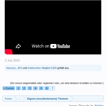
3.Juli.2024
Saxoryx
,
JES
und
Gelöschtes Mitglied 5328
gefällt das.
(Du musst angemeldet oder registriert sein, um eine Antwort erstellen zu können.)
< Zurück
1
2
3
4
5
6
7
Foren
...
Eigene (musikrelevante) Themen
Ignore Threads by
Nobita