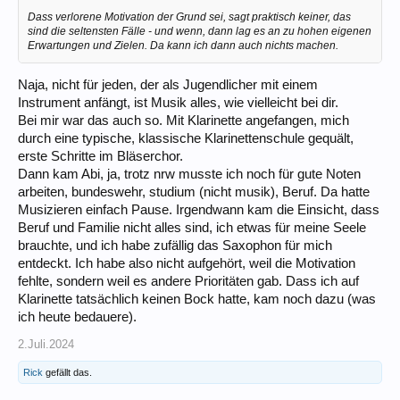
Dass verlorene Motivation der Grund sei, sagt praktisch keiner, das
sind die seltensten Fälle - und wenn, dann lag es an zu hohen eigenen
Erwartungen und Zielen. Da kann ich dann auch nichts machen.
Naja, nicht für jeden, der als Jugendlicher mit einem
Instrument anfängt, ist Musik alles, wie vielleicht bei dir.
Bei mir war das auch so. Mit Klarinette angefangen, mich
durch eine typische, klassische Klarinettenschule gequält,
erste Schritte im Bläserchor.
Dann kam Abi, ja, trotz nrw musste ich noch für gute Noten
arbeiten, bundeswehr, studium (nicht musik), Beruf. Da hatte
Musizieren einfach Pause. Irgendwann kam die Einsicht, dass
Beruf und Familie nicht alles sind, ich etwas für meine Seele
brauchte, und ich habe zufällig das Saxophon für mich
entdeckt. Ich habe also nicht aufgehört, weil die Motivation
fehlte, sondern weil es andere Prioritäten gab. Dass ich auf
Klarinette tatsächlich keinen Bock hatte, kam noch dazu (was
ich heute bedauere).
2.Juli.2024
Rick
gefällt das.