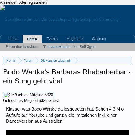
Anmelden oder registrieren
Home
Events
Mitglieder
Saxinfos
Foren
Kleinanzeigen
Foren durchsuchen
Themen mit aktuellen Beiträgen
Home
Foren
Diskussion allgemein
Eigene (musikrelevante) Themen
Bodo Wartke‘s Barbaras Rhabarberbar -
ein Song geht viral
Gelöschtes Mitglied 5328
Guest
Klasse, was Bodo Wartke da losgetreten hat. Schon 4,3 Mio
Aufrufe auf Youtube und ganz viele Imitationen inkl. einer
Danceversion aus Australien: