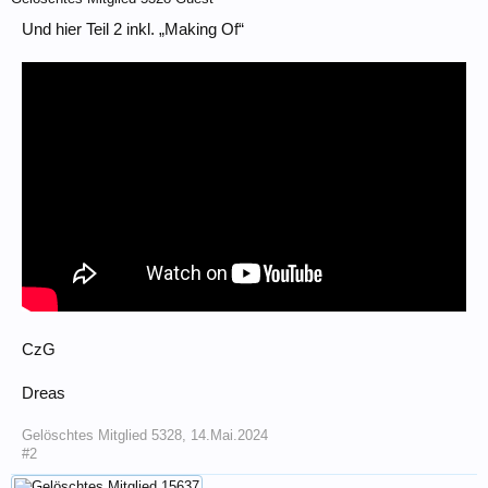
Und hier Teil 2 inkl. „Making Of“
CzG
Dreas
Gelöschtes Mitglied 5328
,
14.Mai.2024
#2