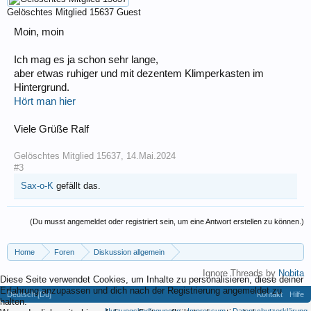
Gelöschtes Mitglied 15637
Guest
Moin, moin
Ich mag es ja schon sehr lange,
aber etwas ruhiger und mit dezentem Klimperkasten im
Hintergrund.
Hört man hier
Viele Grüße Ralf
Gelöschtes Mitglied 15637
,
14.Mai.2024
#3
Sax-o-K
gefällt das.
(Du musst angemeldet oder registriert sein, um eine Antwort erstellen zu können.)
Home
Foren
Diskussion allgemein
Eigene (musikrelevante) Themen
Ignore Threads by
Nobita
Diese Seite verwendet Cookies, um Inhalte zu personalisieren, diese deiner
Erfahrung anzupassen und dich nach der Registrierung angemeldet zu
Deutsch [Du]
Kontakt
Hilfe
halten.