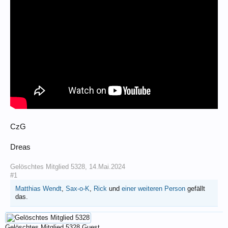
CzG
Dreas
Gelöschtes Mitglied 5328
,
14.Mai.2024
#1
Matthias Wendt
,
Sax-o-K
,
Rick
und
einer weiteren Person
gefällt
das.
Gelöschtes Mitglied 5328
Guest