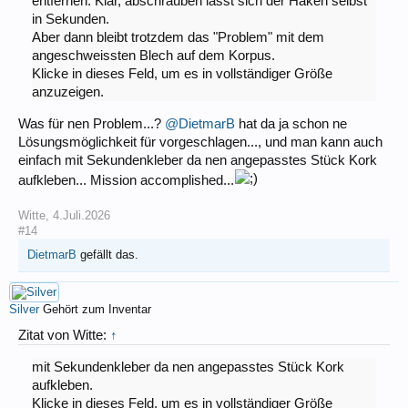
entfernen. Klar, abschrauben lässt sich der Haken selbst
in Sekunden.
Aber dann bleibt trotzdem das "Problem" mit dem
angeschweissten Blech auf dem Korpus.
Klicke in dieses Feld, um es in vollständiger Größe
anzuzeigen.
Was für nen Problem...?
@DietmarB
hat da ja schon ne
Lösungsmöglichkeit für vorgeschlagen..., und man kann auch
einfach mit Sekundenkleber da nen angepasstes Stück Kork
aufkleben... Mission accomplished...
Witte
,
4.Juli.2026
#14
DietmarB
gefällt das.
Silver
Gehört zum Inventar
Zitat von Witte:
↑
mit Sekundenkleber da nen angepasstes Stück Kork
aufkleben.
Klicke in dieses Feld, um es in vollständiger Größe