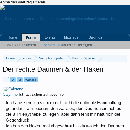
Anmelden oder registrieren
Home
Events
Mitglieder
Saxinfos
Foren
Kleinanzeigen
Foren durchsuchen
Themen mit aktuellen Beiträgen
Home
Foren
Saxophon spielen
Bariton Special
Der rechte Daumen & der Haken
1
2
3
Weiter >
Calymne
Ist fast schon zuhause hier
Ich habe ziemlich sicher noch nicht die optimale Handhaltung
gefunden - am bequemsten wäre es, den Daumen einfach auf
die 3 Triller(?)hebel zu legen, aber dann fehlt mir natürlich der
Gegendruck.
Ich hab den Haken mal abgeschraubt - da wo ich den Daumen