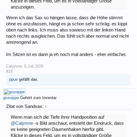
Klicke in dieses Feld, um es in vollständiger Größe
anzuzeigen.
Wenn ich das Sax so hängen lasse, dass die Höhe stimmt
ohne es anzufassen, hängt es ja schon sehr schräg: es kippt
oben nach links. Ich muss also sowieso mit der linken Hand
nach rechts ausgleichen. Das fühlt sich aber normal und nicht
anstrengend an.
Im Sitzen ist es dann ja eh noch mal anders - eher einfacher.
Calymne
,
5.Juli.2026
#19
ppue
gefällt das.
giuseppe
Gehört zum Inventar
Zitat von Sandsax:
↑
Wenn man sich die Tiefe ihrer Handposition auf
@Calymne
-s Bild anschaut, entsteht der Eindruck, dass
es keine geeigneten Daumenhaken hierfür gibt.
Klicke in dieses Feld, um es in vollständiger Größe