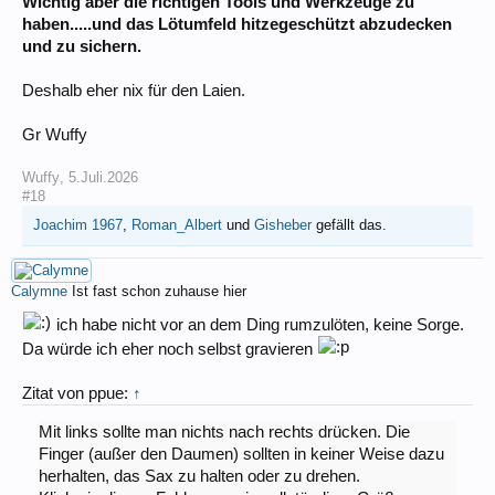
Wichtig aber die richtigen Tools und Werkzeuge zu
haben.....und das Lötumfeld hitzegeschützt abzudecken
und zu sichern.
Deshalb eher nix für den Laien.
Gr Wuffy
Wuffy
,
5.Juli.2026
#18
Joachim 1967
,
Roman_Albert
und
Gisheber
gefällt das.
Calymne
Ist fast schon zuhause hier
ich habe nicht vor an dem Ding rumzulöten, keine Sorge.
Da würde ich eher noch selbst gravieren
Zitat von ppue:
↑
Mit links sollte man nichts nach rechts drücken. Die
Finger (außer den Daumen) sollten in keiner Weise dazu
herhalten, das Sax zu halten oder zu drehen.