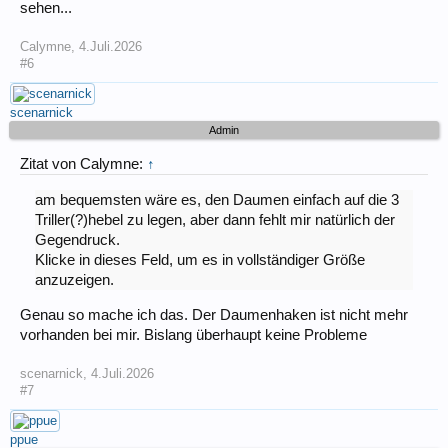
sehen...
Calymne
,
4.Juli.2026
#6
scenarnick
Admin
Zitat von Calymne:
↑
am bequemsten wäre es, den Daumen einfach auf die 3
Triller(?)hebel zu legen, aber dann fehlt mir natürlich der
Gegendruck.
Klicke in dieses Feld, um es in vollständiger Größe
anzuzeigen.
Genau so mache ich das. Der Daumenhaken ist nicht mehr
vorhanden bei mir. Bislang überhaupt keine Probleme
scenarnick
,
4.Juli.2026
#7
ppue