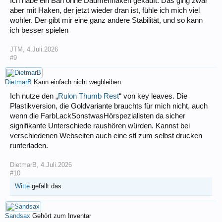
Ich habe ein Bari ohne Daumenhaken gekauft. Das ging zwar
aber mit Haken, der jetzt wieder dran ist, fühle ich mich viel
wohler. Der gibt mir eine ganz andere Stabilität, und so kann
ich besser spielen
JTM
,
4.Juli.2026
#9
DietmarB
Kann einfach nicht wegbleiben
Ich nutze den „
Rulon Thumb Rest
“ von key leaves. Die
Plastikversion, die Goldvariante brauchts für mich nicht, auch
wenn die FarbLackSonstwasHörspezialisten da sicher
signifikante Unterschiede raushören würden. Kannst bei
verschiedenen Webseiten auch eine stl zum selbst drucken
runterladen.
DietmarB
,
4.Juli.2026
#10
Witte
gefällt das.
Sandsax
Gehört zum Inventar