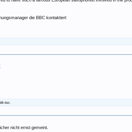
yed to have such a famous European saxophonist involved in the prod
chungsmanager die BBC kontaktiert
X
llt das.
icher nicht ernst gemeint.