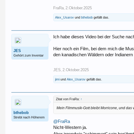
FraRa
2.Oktober.2025
,
Alex_Usarov
und
bthebob
gefällt das.
Ich habe dieses Video bei der Suche nac
Hier noch ein Film, bei dem mich die Mus
JES
den kanadischen Wäldern oder Indianern 
Gehört zum Inventar
JES
2.Oktober.2025
,
jimi
und
Alex_Usarov
gefällt das.
Zitat von FraRa:
↑
Mein Filmmusik-Gott bleibt Morricone, und das 
bthebob
Strebt nach Höherem
@FraRa
Nicht-Western ja.
Aber irgendwie "schimmert" sein berühm