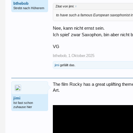
bthebob
Zitat von jimi:
↑
Strebt nach Höherem
to have such a famous European saxophonist in
Nee, kann nicht ernst sein.
Ich spiel' zwar Saxophon, bin aber nicht 
VG
bthebob
1.Oktober.2025
,
jimi
gefällt das.
The film Rocky has a great uplifting theme 
Art.
jimi
Ist fast schon
zuhause hier