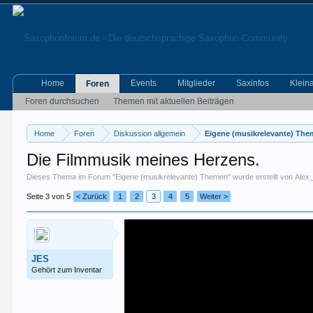
Home
Events
Mitglieder
Saxinfos
Klein
Foren
Foren durchsuchen
Themen mit aktuellen Beiträgen
Home
Foren
Diskussion allgemein
Eigene (musikrelevante) Th
Die Filmmusik meines Herzens.
Dieses Thema im Forum "
Eigene (musikrelevante) Themen
" wurde erstellt von
Alex
Seite 3 von 5
< Zurück
1
2
3
4
5
Weiter >
JES
Gehört zum Inventar