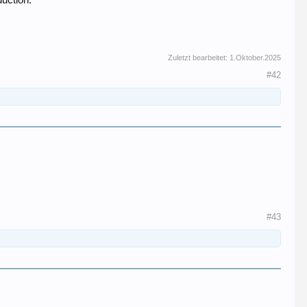
uction.
Zuletzt bearbeitet:
1.Oktober.2025
#42
#43