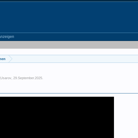
anzeigen
emen
_Usarov
,
29.September.2025
.