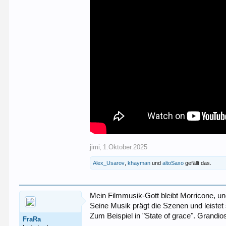
jimi
1.Oktober.2025
,
Alex_Usarov
,
khayman
und
altoSaxo
gefällt das.
Mein Filmmusik-Gott bleibt Morricone, un
Seine Musik prägt die Szenen und leiste
Zum Beispiel in "State of grace". Grandio
FraRa