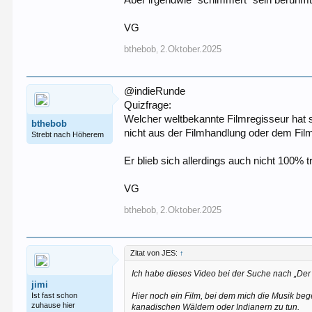
VG
bthebob
2.Oktober.2025
,
@indieRunde
Quizfrage:
Welcher weltbekannte Filmregisseur hat 
bthebob
nicht aus der Filmhandlung oder dem Fi
Strebt nach Höherem
Er blieb sich allerdings auch nicht 100% t
VG
bthebob
2.Oktober.2025
,
Zitat von JES:
↑
Ich habe dieses Video bei der Suche nach „Der
jimi
Ist fast schon
Hier noch ein Film, bei dem mich die Musik bege
zuhause hier
kanadischen Wäldern oder Indianern zu tun.