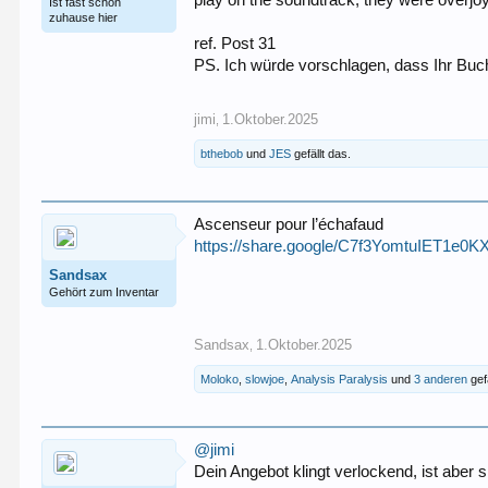
play on the soundtrack, they were overjo
Ist fast schon
zuhause hier
ref. Post 31
PS. Ich würde vorschlagen, dass Ihr Bu
jimi
1.Oktober.2025
,
bthebob
und
JES
gefällt das.
Ascenseur pour l’échafaud
https://share.google/C7f3YomtuIET1e0K
Sandsax
Gehört zum Inventar
Sandsax
1.Oktober.2025
,
Moloko
,
slowjoe
,
Analysis Paralysis
und
3 anderen
gefä
@jimi
Dein Angebot klingt verlockend, ist aber s