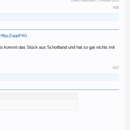
Zuletzt bearbeitet:
2.Oktober.2025
#46
cqy9fpzZoppP4G
its kommt das Stück aus Schottland und hat so gar nichts mit
#47