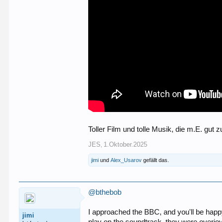
Toller Film und tolle Musik, die m.E. gut 
JES
1.Oktober.2025
,
jimi
und
Alex_Usarov
gefällt das.
@bthebob
I approached the BBC, and you'll be happy
jimi