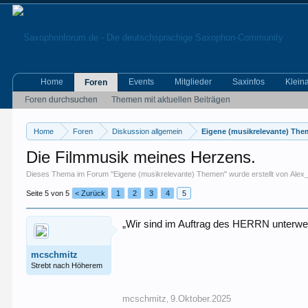
Home
Events
Mitglieder
Saxinfos
Klein
Foren
Foren durchsuchen
Themen mit aktuellen Beiträgen
Home
Foren
Diskussion allgemein
Eigene (musikrelevante) Th
Die Filmmusik meines Herzens.
Dieses Thema im Forum "
Eigene (musikrelevante) Themen
" wurde erstellt von
Alex
Seite 5 von 5
< Zurück
1
2
3
4
5
„Wir sind im Auftrag des HERRN unterw
mcschmitz
Strebt nach Höherem
mcschmitz
9.Oktober.2025
,