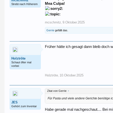
mcschmitz
Mea Culpa!
Strebt nach Höherem
mcschmitz
9.Oktober.2025
,
Gerrie
gefällt das.
Früher hätte ich gesagt dann bleib doch
Holztröte
Schaut öfter mal
vorbei
Holztröte
10.Oktober.2025
,
Zitat von Gerrie:
↑
Für Pasta und viele andere Gerichte benötige 
JES
Gehört zum Inventar
Habe gerade mal nachgeschaut.... Bei mir