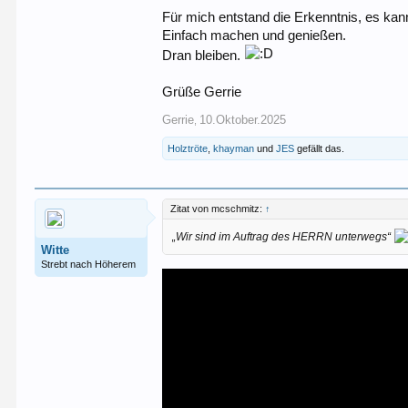
Für mich entstand die Erkenntnis, es kan
Einfach machen und genießen.
Dran bleiben.
Grüße Gerrie
Gerrie
10.Oktober.2025
,
Holztröte
,
khayman
und
JES
gefällt das.
Zitat von mcschmitz:
↑
„Wir sind im Auftrag des HERRN unterwegs“
Witte
Strebt nach Höherem