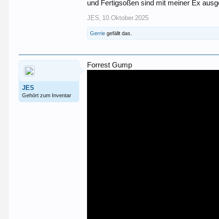
und Fertigsoßen sind mit meiner Ex ausge
JES
10.Oktober.2025
,
Gerrie
gefällt das.
Forrest Gump
JES
Gehört zum Inventar