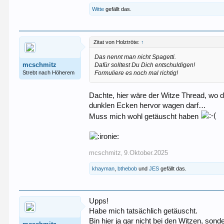
Witte
gefällt das.
Zitat von Holztröte:
↑
Das nennt man nicht Spagetti.
mcschmitz
Dafür solltest Du Dich entschuldigen!
Strebt nach Höherem
Formuliere es noch mal richtig!
Dachte, hier wäre der Witze Thread, wo d
dunklen Ecken hervor wagen darf…
Muss mich wohl getäuscht haben
mcschmitz
9.Oktober.2025
,
khayman
,
bthebob
und
JES
gefällt das.
Upps!
Habe mich tatsächlich getäuscht.
Bin hier ja gar nicht bei den Witzen, sond