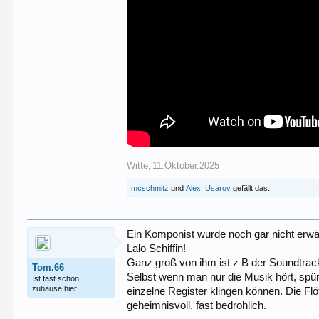
Witte
11.Oktober.2025
,
mcschmitz
und
Alex_Usarov
gefällt das.
Ein Komponist wurde noch gar nicht erwä
Lalo Schiffin!
Ganz groß von ihm ist z B der Soundtrack 
Tom.66
Selbst wenn man nur die Musik hört, spür
Ist fast schon
zuhause hier
einzelne Register klingen können. Die Flöt
geheimnisvoll, fast bedrohlich.