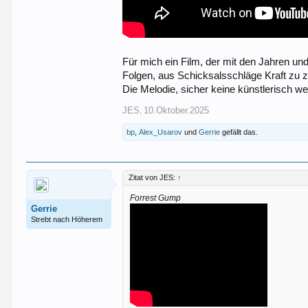
Für mich ein Film, der mit den Jahren u
Folgen, aus Schicksalsschläge Kraft zu z
Die Melodie, sicher keine künstlerisch wer
JES
10.Oktober.2025
,
bp
,
Alex_Usarov
und
Gerrie
gefällt das.
Zitat von JES:
↑
Forrest Gump
Gerrie
Strebt nach Höherem