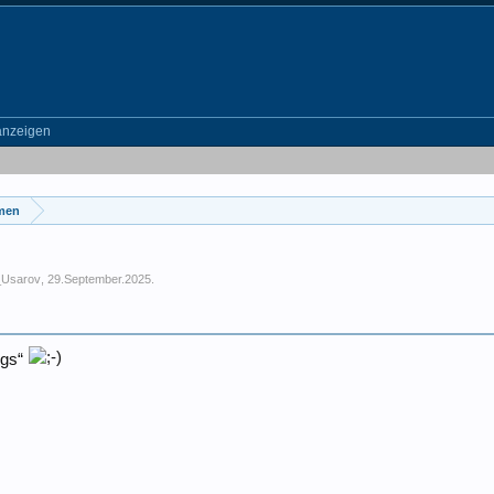
anzeigen
emen
_Usarov
,
29.September.2025
.
egs“