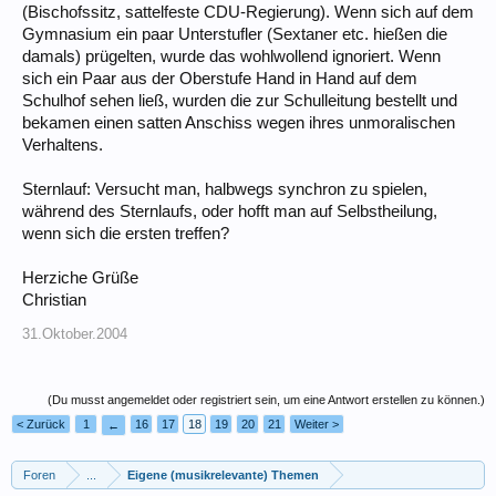
(Bischofssitz, sattelfeste CDU-Regierung). Wenn sich auf dem
Gymnasium ein paar Unterstufler (Sextaner etc. hießen die
damals) prügelten, wurde das wohlwollend ignoriert. Wenn
sich ein Paar aus der Oberstufe Hand in Hand auf dem
Schulhof sehen ließ, wurden die zur Schulleitung bestellt und
bekamen einen satten Anschiss wegen ihres unmoralischen
Verhaltens.
Sternlauf: Versucht man, halbwegs synchron zu spielen,
während des Sternlaufs, oder hofft man auf Selbstheilung,
wenn sich die ersten treffen?
Herziche Grüße
Christian
31.Oktober.2004
(Du musst angemeldet oder registriert sein, um eine Antwort erstellen zu können.)
< Zurück
1
16
17
18
19
20
21
Weiter >
←
Foren
...
Eigene (musikrelevante) Themen