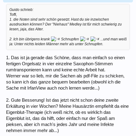
Guido schrieb:
Toffi,
1. die Noten sind sehr schön gesetzt. Hast du sie inzwischen
ausdrucken können? Der "Niehaus" Medley ist für mich schwierig zu
lesen, jaja, das Alter.
2. Ich bin übrigens krank
Schnupfen
...und man weiß
ja: Unter nichts leiden Männer mehr als unter Schnupfen.
1. Das ist ja gerade das Schöne, dass man einfach so einen
fertigen Orgelsatz in vier einzelne Saxophon-Stimmen
rumtransponieren kann und keine echte Arbeit hat.
Werner war so lieb, mir die Sachen als pdf-File zu schicken,
so kann ich das ganze bequem bearbeiten (obwohl ich die
Sache mit IrfanView auch noch lernen werde...)
2. Gute Besserung! Ist das jetzt nicht schon deine zweite
Erkältung in vier Wochen? Meine Hausärztin empfiehlt da eine
Eigenblut-Therapie (ich weiß nicht, ob es wirklich das
Eigenblut ist, das da hilft, oder einfach nur der Spaß am
pieksen, aber ich mach's jedes Jahr und meine Infekte
nehmen immer mehr ab...)