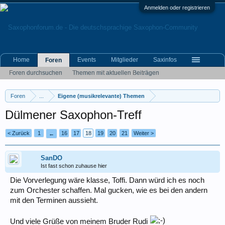
Anmelden oder registrieren
Home
Events
Mitglieder
Saxinfos
Foren
Foren durchsuchen
Themen mit aktuellen Beiträgen
Foren
...
Eigene (musikrelevante) Themen
Dülmener Saxophon-Treff
< Zurück
1
16
17
18
19
20
21
Weiter >
←
SanDO
Ist fast schon zuhause hier
Die Vorverlegung wäre klasse, Toffi. Dann würd ich es noch
zum Orchester schaffen. Mal gucken, wie es bei den andern
mit den Terminen aussieht.
Und viele Grüße von meinem Bruder Rudi