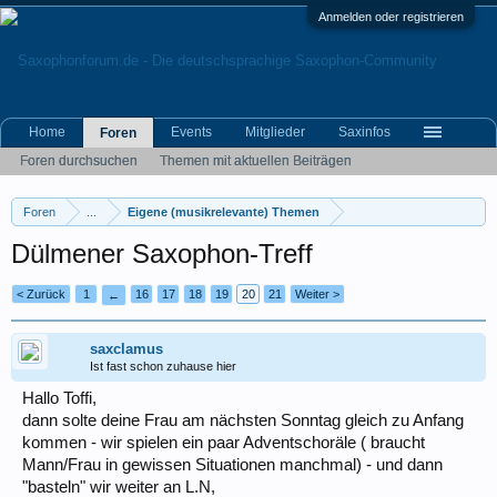
Anmelden oder registrieren
Home
Events
Mitglieder
Saxinfos
Foren
Foren durchsuchen
Themen mit aktuellen Beiträgen
Foren
...
Eigene (musikrelevante) Themen
Dülmener Saxophon-Treff
< Zurück
1
16
17
18
19
20
21
Weiter >
←
saxclamus
Ist fast schon zuhause hier
Hallo Toffi,
dann solte deine Frau am nächsten Sonntag gleich zu Anfang
kommen - wir spielen ein paar Adventschoräle ( braucht
Mann/Frau in gewissen Situationen manchmal) - und dann
"basteln" wir weiter an L.N,