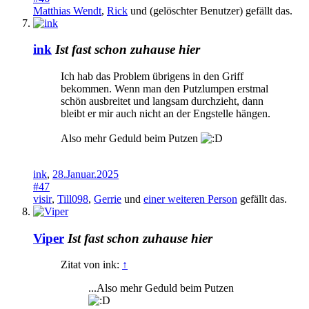
Matthias Wendt
,
Rick
und
(gelöschter Benutzer)
gefällt das.
ink
Ist fast schon zuhause hier
Ich hab das Problem übrigens in den Griff
bekommen. Wenn man den Putzlumpen erstmal
schön ausbreitet und langsam durchzieht, dann
bleibt er mir auch nicht an der Engstelle hängen.
Also mehr Geduld beim Putzen
ink
,
28.Januar.2025
#47
visir
,
Till098
,
Gerrie
und
einer weiteren Person
gefällt das.
Viper
Ist fast schon zuhause hier
Zitat von ink:
↑
...Also mehr Geduld beim Putzen