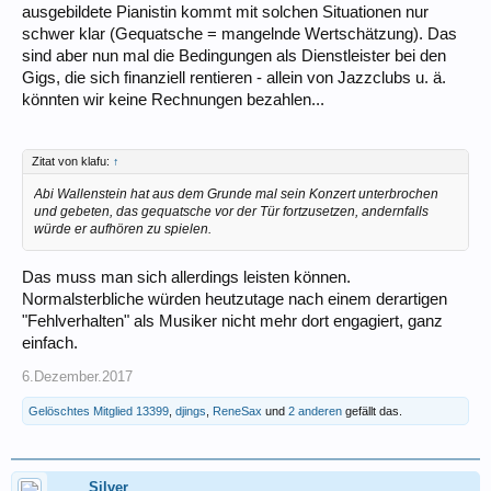
ausgebildete Pianistin kommt mit solchen Situationen nur
es finanziell noch weniger darstellbar sein.
schwer klar (Gequatsche = mangelnde Wertschätzung). Das
Der knallharte Kapitalismus hier im Lande tut noch ein Übriges, man
hat die junge Generation hier so richtig über den Tisch gezogen, dass
sind aber nun mal die Bedingungen als Dienstleister bei den
sie eh den Rest ihres Lebens ihren Schuldenbergen nachlaufen
Gigs, die sich finanziell rentieren - allein von Jazzclubs u. ä.
müssen.
könnten wir keine Rechnungen bezahlen...
Ich kenne einen unglaublich talentierten Nachwuchsmusiker, der
letztes Jahr komplett das Handtuch geworfen hat und jetzt ganz was
anderes macht. Es ist zu riskant, dass er unter eine vom Home Office
festgelebte Einkommensgrenze rutscht und damit seine nicht EU-
Zitat von klafu:
↑
Ehefrau deportiert wird (das wird hier knallhart durchgezogen, da
kennen die nix). Wir haben es da noch relativ gut, da Dave doch recht
Abi Wallenstein hat aus dem Grunde mal sein Konzert unterbrochen
gut etabliert ist, aber sollte es mal schlecht laufen, droht mir auch die
und gebeten, das gequatsche vor der Tür fortzusetzen, andernfalls
Deportation, denn was ich verdiene ist dann erstmal völlig unerheblich.
würde er aufhören zu spielen.
Alles in allem eine sehr traurige Entwicklung.
LG Juju
Das muss man sich allerdings leisten können.
Normalsterbliche würden heutzutage nach einem derartigen
"Fehlverhalten" als Musiker nicht mehr dort engagiert, ganz
einfach.
6.Dezember.2017
Gelöschtes Mitglied 13399
,
djings
,
ReneSax
und
2 anderen
gefällt das.
Silver