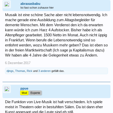
abraxasbabu
Ist fast schon zuhause hier
Musaik ist eine schöne Sache aber nicht lebensnotwendig. Ich
mache gerade eine Ausbildung zum Altagsbegleider für
demente Menschen. Mit dem Verdienst den ich da erwarten
kann würde ich zum Harz 4 Aufstocker. Bisher habe ich als
Altenpfleger gearbeitet. 1500 Netto im Monat. Auch nicht üppig
in Frankfurt. Wenn berufe die Lebensnotwendig sind so
entlohnt werden, wozu Musikern mehr geben? Das ist eben so
in der freien Martktwirtschaft (Ich sage ja Kapitalismus dazu)
Wir haben alle 4 Jahre die Gelegenheit etwas zu Ändern.
6.Dezember.2017
djings
,
Thomas
,
Rick
und
3 anderen
gefällt das.
ppue
Mod
Experte
Die Funktion von Live-Musik ist halt verschieden. Ich spiele
meist in Theatern oder in bestuhlten Sälen. Da ist dann eher
Kunst angesagt und die Leute sind eh still.