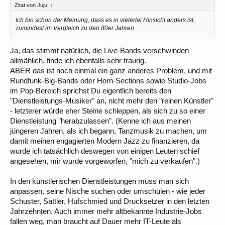
Zitat von Juju:
↑
Ich bin schon der Meinung, dass es in vielerlei Hinsicht anders ist,
zumindest im Vergleich zu den 80er Jahren.
Ja, das stimmt natürlich, die Live-Bands verschwinden
allmählich, finde ich ebenfalls sehr traurig.
ABER das ist noch einmal ein ganz anderes Problem, und mit
Rundfunk-Big-Bands oder Horn-Sections sowie Studio-Jobs
im Pop-Bereich sprichst Du eigentlich bereits den
"Dienstleistungs-Musiker" an, nicht mehr den "reinen Künstler"
- letzterer würde eher Steine schleppen, als sich zu so einer
Dienstleistung "herabzulassen". (Kenne ich aus meinen
jüngeren Jahren, als ich begann, Tanzmusik zu machen, um
damit meinen engagierten Modern Jazz zu finanzieren, da
wurde ich tatsächlich deswegen von einigen Leuten schief
angesehen, mir wurde vorgeworfen, "mich zu verkaufen".)
In den künstlerischen Dienstleistungen muss man sich
anpassen, seine Nische suchen oder umschulen - wie jeder
Schuster, Sattler, Hufschmied und Drucksetzer in den letzten
Jahrzehnten. Auch immer mehr altbekannte Industrie-Jobs
fallen weg, man braucht auf Dauer mehr IT-Leute als