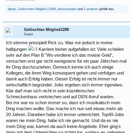
djings
,
Gelöschtes Mitglied 13399
,
abraxasbabu
und
2 anderen
gefällt das.
Gelöschtes Mitglied1288
Guest
Ich stimme prinzipiell Rick zu. Was mir jedoch in meine
halbjungen
Karriere bisher aufgefallen ist: Viele schielen
sehr auf den Plan B "Wo verdiene ich das meiste Geld",
versuchen erst gar nicht wenigstens für ein paar Jährchen mal
ihr Ding durchzuziehen. Dennoch kenne ich auch einige
Kollegen, die ihren Weg konsequent gehen und verfolgen und
damit auch Erfolg haben. Dieser Erfolg ist nicht immer nur
wirtschaftlich begründet. Jobs ergeben sich immer irgendwo.
Klar darf man sich nicht in sein küsntlerisches
Schneckenhaus verkriechen und auf DEN Anruf warten.
Bei mir war es schon immer so, dass ich musikalisch mein
Ding machen wollte. Das mache ich nun seit etwas mehr als
20 Jahren. Daneben habe ich immer unterrichtet. Top40-Jobs
waren nie mein Ding, habe ich nie gemacht. Und da es nie
mein Ding war, kamen da auch keine Angebote. Eher ging's
dann mit dem Unterrichten so richtig los, sodass es zeitweise