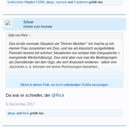
Gelöschtes Mitglied 13399
,
djings
,
sachsin
und
3 anderen
gefällt das.
Silver
Gehört zum Inventar
Zitat von Rick:
↑
Das ist die normale Situation als "Dinner-Musiker". Ich mache ja mit
meiner Frau zusammen ein Duo, und sie als klassisch ausgebildete
Pianistin kommt mit solchen Situationen nur schwer klar (Gequatsche =
mangelnde Wertschätzung). Das sind aber nun mal die Bedingungen
als Dienstleister bei den Gigs, die sich finanziell rentieren - allein von
Jazzclubs u. ä. könnten wir keine Rechnungen bezahlen...
Klicke in dieses Feld, um es in vollständiger Größe anzuzeigen.
Das muss man sich allerdings leisten können. Normalsterbliche
würden heutzutage nach einem derartigen "Fehlverhalten" als Musiker
nicht mehr dort engagiert, ganz einfach.
Da war er schneller, der
@Rick
6.Dezember.2017
djings
und
Rick
gefällt das.