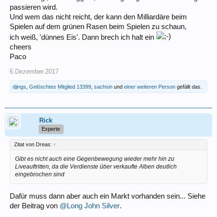
passieren wird.
Und wem das nicht reicht, der kann den Milliardäre beim
Spielen auf dem grünen Rasen beim Spielen zu schaun,
ich weiß, 'dünnes Eis'. Dann brech ich halt ein
cheers
Paco
6.Dezember.2017
djings
,
Gelöschtes Mitglied 13399
,
sachsin
und
einer weiteren Person
gefällt das.
Rick
Experte
Zitat von Dreas:
↑
Gibt es nicht auch eine Gegenbewegung wieder mehr hin zu
Liveauftritten, da die Verdienste über verkaufte Alben deutlich
eingebrochen sind
Dafür muss dann aber auch ein Markt vorhanden sein... Siehe
der Beitrag von
@Long John Silver
.