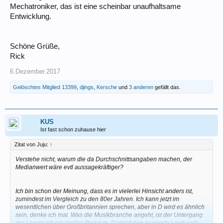
Mechatroniker, das ist eine scheinbar unaufhaltsame
Entwicklung.
Schöne Grüße,
Rick
6.Dezember.2017
Gelöschtes Mitglied 13399
,
djings
,
Kersche
und
3 anderen
gefällt das.
KUS
Ist fast schon zuhause hier
Zitat von Juju:
↑
Verstehe nicht, warum die da Durchschnittsangaben machen, der
Medianwert wäre evtl aussagekräftiger?
Ich bin schon der Meinung, dass es in vielerlei Hinsicht anders ist,
zumindest im Vergleich zu den 80er Jahren. Ich kann jetzt im
wesentlichen über Großbritannien sprechen, aber in D wird es ähnlich
sein, denke ich mal. Was die Musikbranche angeht, ist der Untergang
der Livemusik ein großes Problem. Damit fallen tourende Livebands