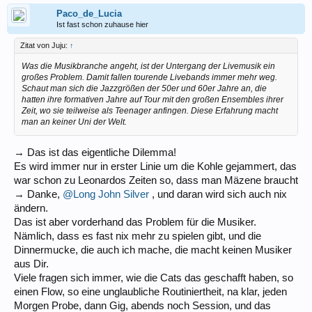
Paco_de_Lucia
Ist fast schon zuhause hier
Zitat von Juju:
↑
Was die Musikbranche angeht, ist der Untergang der Livemusik ein
großes Problem. Damit fallen tourende Livebands immer mehr weg.
Schaut man sich die Jazzgrößen der 50er und 60er Jahre an, die
hatten ihre formativen Jahre auf Tour mit den großen Ensembles ihrer
Zeit, wo sie teilweise als Teenager anfingen. Diese Erfahrung macht
man an keiner Uni der Welt.
→ Das ist das eigentliche Dilemma!
Es wird immer nur in erster Linie um die Kohle gejammert, das
war schon zu Leonardos Zeiten so, dass man Mäzene braucht
→ Danke,
@Long John Silver
, und daran wird sich auch nix
ändern.
Das ist aber vorderhand das Problem für die Musiker.
Nämlich, dass es fast nix mehr zu spielen gibt, und die
Dinnermucke, die auch ich mache, die macht keinen Musiker
aus Dir.
Viele fragen sich immer, wie die Cats das geschafft haben, so
einen Flow, so eine unglaubliche Routiniertheit, na klar, jeden
Morgen Probe, dann Gig, abends noch Session, und das