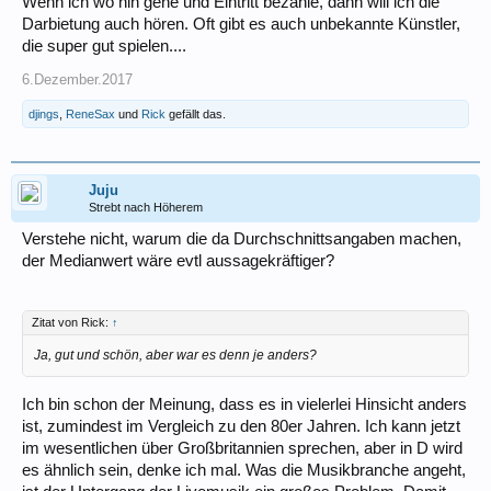
Wenn ich wo hin gehe und Eintritt bezahle, dann will ich die
Darbietung auch hören. Oft gibt es auch unbekannte Künstler,
die super gut spielen....
6.Dezember.2017
djings
,
ReneSax
und
Rick
gefällt das.
Juju
Strebt nach Höherem
Verstehe nicht, warum die da Durchschnittsangaben machen,
der Medianwert wäre evtl aussagekräftiger?
Zitat von Rick:
↑
Ja, gut und schön, aber war es denn je anders?
Ich bin schon der Meinung, dass es in vielerlei Hinsicht anders
ist, zumindest im Vergleich zu den 80er Jahren. Ich kann jetzt
im wesentlichen über Großbritannien sprechen, aber in D wird
es ähnlich sein, denke ich mal. Was die Musikbranche angeht,