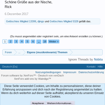
Schöne Grüße aus der Nische,
Rick
6.Dezember.2017
Gelöschtes Mitglied 13399
,
djings
und
Gelöschtes Mitglied 5328
gefällt das.
(Du musst angemeldet oder registriert sein, um eine Antwort erstellen zu können.)
1
2
3
4
5
6
18
Weiter >
→
Foren
...
Eigene (musikrelevante) Themen
Ignore Threads by
Nobita
Deutsch [Du]
Kontakt
Hilfe
Nutzungsbedingungen
Impressum
Datenschutzerklärung
Forum software by XenForo™
-
Deutsch von xenDach
XenForo add-ons by Waindigo™
Diese Seite verwendet Cookies, um Inhalte zu personalisieren, diese deiner
Erfahrung anzupassen und dich nach der Registrierung angemeldet zu halten.
Wenn du dich weiterhin auf dieser Seite aufhältst, akzeptierst du unseren Einsatz
von Cookies.
Akzeptieren
Weitere Informationen...