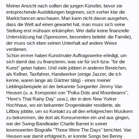
Meiner Ansicht nach sollten die jungen Künstler, bevor sie
entsprechende Ausbildungen beginnen, sich vorher klar die
Marktchancen anschauen. Man kann nicht davon ausgehen,
dass die Welt auf einen gewartet hat, man muss sich seine
Stellung erst mühsam erkämpfen. Wer dafür keine finanzielle
Unterstützung hat (Sponsoren, besonders beliebt: die Familie),
der muss sich eben seinen Unterhalt auf andere Weise
verdienen.
Schon immer haben Kunstmaler Auftragswerke erledigt, um
sich damit das zu finanzieren, was sie für sich bzw. "für die
Kunst" getan haben. Und viele jobben in anderen Bereichen,
als Kellner, Taxifahrer, Handwerker (einige Jazzer, die ich
kenne, waren lange als Gärtner tätig) - eines meiner
Lieblingsbeispiele ist der bekannte Songwriter Jimmy Van
Heusen (u. a. Komponist von "Polka Dots and Moonbeams",
"Here's That Rainy Day" usw.), der in dem New Yorker
Hochhaus, wo ein bekannter Drogendealer residierte, als
Liftboy jobbte, um so Kontakt zu all den erfolgreichen Musikern
zu bekommen, die dort als Konsumenten ein und aus gingen,
wie der Swing-Bandleader Charlie Barnet in seiner
lesenswerten Biografie "Those Were The Days" berichtet. Van
Heusen war damit erfolgreich, er konnte Songs bei Benny