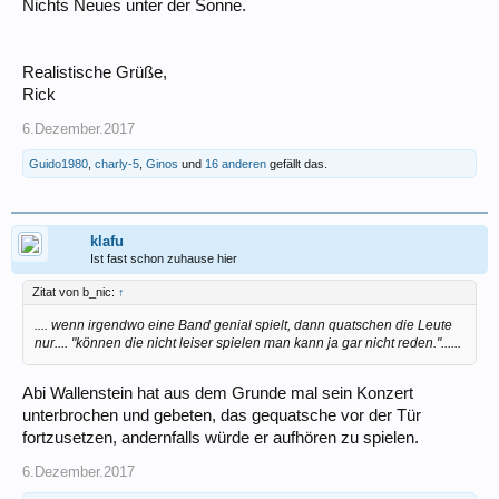
Nichts Neues unter der Sonne.
Realistische Grüße,
Rick
6.Dezember.2017
Guido1980
,
charly-5
,
Ginos
und
16 anderen
gefällt das.
klafu
Ist fast schon zuhause hier
Zitat von b_nic:
↑
.... wenn irgendwo eine Band genial spielt, dann quatschen die Leute
nur.... "können die nicht leiser spielen man kann ja gar nicht reden."......
Abi Wallenstein hat aus dem Grunde mal sein Konzert
unterbrochen und gebeten, das gequatsche vor der Tür
fortzusetzen, andernfalls würde er aufhören zu spielen.
6.Dezember.2017