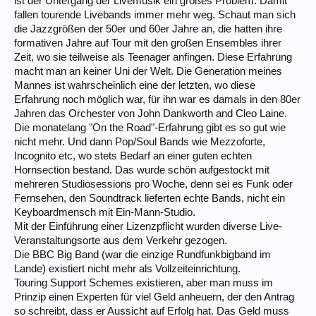
ist der Untergang der Livemusik ein großes Problem. Damit
fallen tourende Livebands immer mehr weg. Schaut man sich
die Jazzgrößen der 50er und 60er Jahre an, die hatten ihre
formativen Jahre auf Tour mit den großen Ensembles ihrer
Zeit, wo sie teilweise als Teenager anfingen. Diese Erfahrung
macht man an keiner Uni der Welt. Die Generation meines
Mannes ist wahrscheinlich eine der letzten, wo diese
Erfahrung noch möglich war, für ihn war es damals in den 80er
Jahren das Orchester von John Dankworth and Cleo Laine.
Die monatelang "On the Road"-Erfahrung gibt es so gut wie
nicht mehr. Und dann Pop/Soul Bands wie Mezzoforte,
Incognito etc, wo stets Bedarf an einer guten echten
Hornsection bestand. Das wurde schön aufgestockt mit
mehreren Studiosessions pro Woche, denn sei es Funk oder
Fernsehen, den Soundtrack lieferten echte Bands, nicht ein
Keyboardmensch mit Ein-Mann-Studio.
Mit der Einführung einer Lizenzpflicht wurden diverse Live-
Veranstaltungsorte aus dem Verkehr gezogen.
Die BBC Big Band (war die einzige Rundfunkbigband im
Lande) existiert nicht mehr als Vollzeiteinrichtung.
Touring Support Schemes existieren, aber man muss im
Prinzip einen Experten für viel Geld anheuern, der den Antrag
so schreibt, dass er Aussicht auf Erfolg hat. Das Geld muss