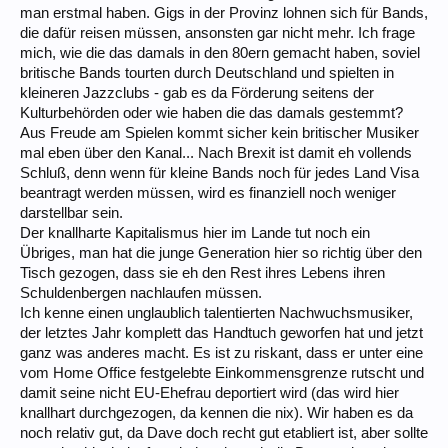
man erstmal haben. Gigs in der Provinz lohnen sich für Bands,
die dafür reisen müssen, ansonsten gar nicht mehr. Ich frage
mich, wie die das damals in den 80ern gemacht haben, soviel
britische Bands tourten durch Deutschland und spielten in
kleineren Jazzclubs - gab es da Förderung seitens der
Kulturbehörden oder wie haben die das damals gestemmt?
Aus Freude am Spielen kommt sicher kein britischer Musiker
mal eben über den Kanal... Nach Brexit ist damit eh vollends
Schluß, denn wenn für kleine Bands noch für jedes Land Visa
beantragt werden müssen, wird es finanziell noch weniger
darstellbar sein.
Der knallharte Kapitalismus hier im Lande tut noch ein
Übriges, man hat die junge Generation hier so richtig über den
Tisch gezogen, dass sie eh den Rest ihres Lebens ihren
Schuldenbergen nachlaufen müssen.
Ich kenne einen unglaublich talentierten Nachwuchsmusiker,
der letztes Jahr komplett das Handtuch geworfen hat und jetzt
ganz was anderes macht. Es ist zu riskant, dass er unter eine
vom Home Office festgelebte Einkommensgrenze rutscht und
damit seine nicht EU-Ehefrau deportiert wird (das wird hier
knallhart durchgezogen, da kennen die nix). Wir haben es da
noch relativ gut, da Dave doch recht gut etabliert ist, aber sollte