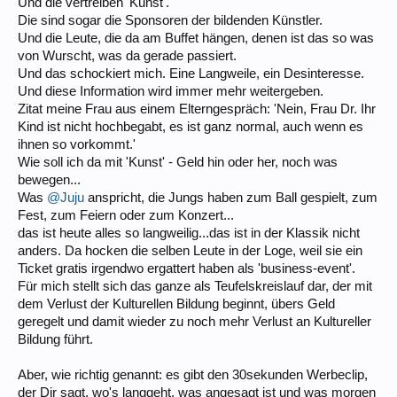
Und die vertreiben 'Kunst'.
Die sind sogar die Sponsoren der bildenden Künstler.
Und die Leute, die da am Buffet hängen, denen ist das so was
von Wurscht, was da gerade passiert.
Und das schockiert mich. Eine Langweile, ein Desinteresse.
Und diese Information wird immer mehr weitergeben.
Zitat meine Frau aus einem Elterngespräch: 'Nein, Frau Dr. Ihr
Kind ist nicht hochbegabt, es ist ganz normal, auch wenn es
ihnen so vorkommt.'
Wie soll ich da mit 'Kunst' - Geld hin oder her, noch was
bewegen...
Was
@Juju
anspricht, die Jungs haben zum Ball gespielt, zum
Fest, zum Feiern oder zum Konzert...
das ist heute alles so langweilig...das ist in der Klassik nicht
anders. Da hocken die selben Leute in der Loge, weil sie ein
Ticket gratis irgendwo ergattert haben als 'business-event'.
Für mich stellt sich das ganze als Teufelskreislauf dar, der mit
dem Verlust der Kulturellen Bildung beginnt, übers Geld
geregelt und damit wieder zu noch mehr Verlust an Kultureller
Bildung führt.
Aber, wie richtig genannt: es gibt den 30sekunden Werbeclip,
der Dir sagt, wo's langgeht, was angesagt ist und was morgen