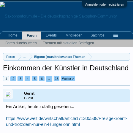
Anmelden oder registrieren
Home
Events
Mitglieder
Saxinfos
Foren
Foren durchsuchen
Themen mit aktuellen Beiträgen
Foren
...
Eigene (musikrelevante) Themen
Einkommen der Künstler in Deutschland
1
2
3
4
5
6
18
Weiter >
→
Gerrit
Guest
Ein Artikel, heute zufällig gesehen...
https://www.welt.de/wirtschaft/article171309538/Preisgekroent-
und-trotzdem-nur-ein-Hungerlohn.html