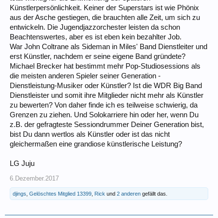
Hufschmied und Drucksetzer in den letzten Jahrzehnten. Auch immer
Künstlerpersönlichkeit. Keiner der Superstars ist wie Phönix
mehr altbekannte Industrie-Jobs fallen weg, man braucht auf Dauer
aus der Asche gestiegen, die brauchten alle Zeit, um sich zu
mehr IT-Leute als Mechatroniker, das ist eine scheinbar unaufhaltsame
Entwicklung.
entwickeln. Die Jugendjazzorchester leisten da schon
Schöne Grüße,
Beachtenswertes, aber es ist eben kein bezahlter Job.
Rick
War John Coltrane als Sideman in Miles' Band Dienstleiter und
erst Künstler, nachdem er seine eigene Band gründete?
Michael Brecker hat bestimmt mehr Pop-Studiosessions als
die meisten anderen Spieler seiner Generation -
Dienstleistung-Musiker oder Künstler? Ist die WDR Big Band
Dienstleister und somit ihre Mitglieder nicht mehr als Künstler
zu bewerten? Von daher finde ich es teilweise schwierig, da
Grenzen zu ziehen. Und Solokarriere hin oder her, wenn Du
z.B. der gefragteste Sessiondrummer Deiner Generation bist,
bist Du dann wertlos als Künstler oder ist das nicht
gleichermaßen eine grandiose künstlerische Leistung?
LG Juju
6.Dezember.2017
djings
,
Gelöschtes Mitglied 13399
,
Rick
und
2 anderen
gefällt das.