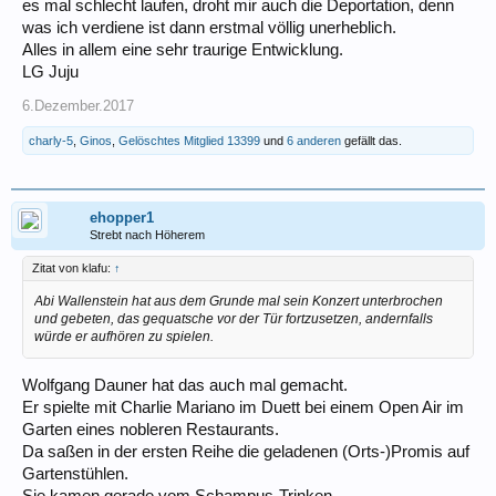
es mal schlecht laufen, droht mir auch die Deportation, denn
was ich verdiene ist dann erstmal völlig unerheblich.
Alles in allem eine sehr traurige Entwicklung.
LG Juju
6.Dezember.2017
charly-5
,
Ginos
,
Gelöschtes Mitglied 13399
und
6 anderen
gefällt das.
ehopper1
Strebt nach Höherem
Zitat von klafu:
↑
Abi Wallenstein hat aus dem Grunde mal sein Konzert unterbrochen
und gebeten, das gequatsche vor der Tür fortzusetzen, andernfalls
würde er aufhören zu spielen.
Wolfgang Dauner hat das auch mal gemacht.
Er spielte mit Charlie Mariano im Duett bei einem Open Air im
Garten eines nobleren Restaurants.
Da saßen in der ersten Reihe die geladenen (Orts-)Promis auf
Gartenstühlen.