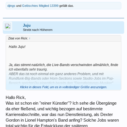
djings
und
Gelöschtes Mitglied 13399
gefällt das.
Juju
Strebt nach Höherem
Zitat von Rick:
↑
Hallo Juju!
Ja, das stimmt natürlich, die Live-Bands verschwinden allmählich, finde
ich ebenfalls sehr traurig.
ABER das ist noch einmal ein ganz anderes Problem, und mit
Rundfunk-Big-Bands oder Horn-Sections sowie Studio-Jobs im Pop-
Bereich sprichst Du eigentlich bereits den "Dienstleistungs-Musiker"
Klicke in dieses Feld, um es in vollständiger Größe anzuzeigen.
an, nicht mehr den "reinen Künstler" - letzterer würde eher Steine
schleppen, als sich zu so einer Dienstleistung "herabzulassen". (Kenne
ich aus meinen jüngeren Jahren, als ich begann, Tanzmusik zu
Hallo Rick,
machen, um damit meinen engagierten Modern Jazz zu finanzieren, da
Was ist schon ein "reiner Künstler"? Ich sehe die Übergänge
wurde ich tatsächlich deswegen von einigen Leuten schief angesehen,
da eher fließend, und wichtig bezogen auf bestimmte
mir wurde vorgeworfen, "mich zu verkaufen".)
Karriereabschnitte, war das nun Dienstleistung, als Dexter
In den künstlerischen Dienstleistungen muss man sich anpassen,
Gordon in Lionel Hampton's Band anfing? Solche Jobs waren
seine Nische suchen oder umschulen - wie jeder Schuster, Sattler,
total wichtig für die Entwicklung der späteren