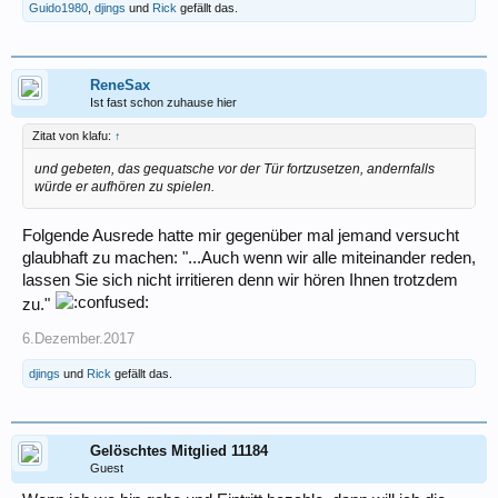
Guido1980
,
djings
und
Rick
gefällt das.
ReneSax
Ist fast schon zuhause hier
Zitat von klafu:
↑
und gebeten, das gequatsche vor der Tür fortzusetzen, andernfalls
würde er aufhören zu spielen.
Folgende Ausrede hatte mir gegenüber mal jemand versucht
glaubhaft zu machen: "...Auch wenn wir alle miteinander reden,
lassen Sie sich nicht irritieren denn wir hören Ihnen trotzdem
zu."
6.Dezember.2017
djings
und
Rick
gefällt das.
Gelöschtes Mitglied 11184
Guest