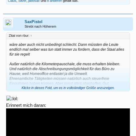
Claus
,
Silver
,
jabosax
und
8 anderen
gefällt das.
SaxPistol
Strebt nach Höherem
Zitat von rbur:
↑
wäre aber auch nicht unbedingt schlecht. Dann müssten die Leute
endlich mal selber was tun statt immer zu fordern, dass der Staat alles
für sie regelt
Außer natürlich die Kilometerpauschale, die muss erhalten bleiben.
Und natürlich die Abschreibungungsmöglichkeit für das Büro zu
Hause, weil Homeoffice entlastet ja die Umwelt.
Ehrenamtliche Tätigkeiten müssen natürlich auch steuerfreie
Einnahmen haben können. Aber sonst alles abschaffen. Gut,
Klicke in dieses Feld, um es in vollständiger Größe anzuzeigen.
Biolebensmittel sollten steuerbegünstigt sein, wegen dem Tierwohl.
Aber sonst? Alles weg. Ok, vielleicht noch Strom aus regenerativen
Quellen, der sollte auch begünstigt sein. Aber sonst brauchen wir
wirklich nichts. Leute mit mehreren Kindern sollten natürlich
Erinnert mich daran:
Freibeträge haben, klar. Der Rest kann weg. Grundsätzlich aber
natürlich alles was mit Bildung und Gesundheit zu tun hat, das muss
begünstigt sein. Alles andere gnadenlos streichen. Leute aus
infrastrukturschwachen Gebieten ohne ordentlichen öffentlichen
Nahverkehr sollten dafür natürlich auch nicht bestraft werden, dass sie
dort wohnen bleiben. Der Rest kann weg. Wer in der Großstadt wohnt