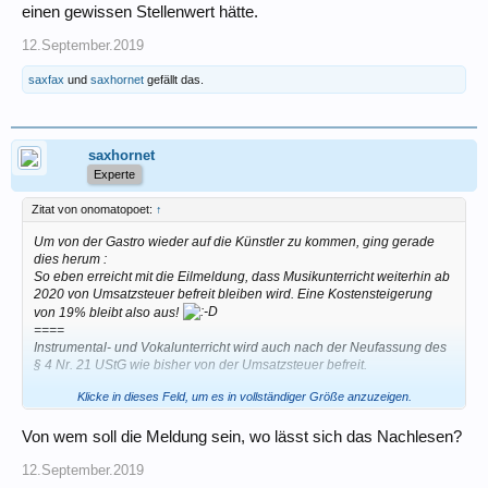
einen gewissen Stellenwert hätte.
12.September.2019
saxfax
und
saxhornet
gefällt das.
saxhornet
Experte
Zitat von onomatopoet:
↑
Um von der Gastro wieder auf die Künstler zu kommen, ging gerade
dies herum :
So eben erreicht mit die Eilmeldung, dass Musikunterricht weiterhin ab
2020 von Umsatzsteuer befreit bleiben wird. Eine Kostensteigerung
von 19% bleibt also aus!
====
Instrumental- und Vokalunterricht wird auch nach der Neufassung des
§ 4 Nr. 21 UStG wie bisher von der Umsatzsteuer befreit.
Klicke in dieses Feld, um es in vollständiger Größe anzuzeigen.
Liebe Kolleginnen und Kollegen,
heute erreichte uns das Antwortschreiben aus dem Bundesministerium
der Finanzen (BMF). „Der Instrumental- und Vokalunterricht wird auch
Von wem soll die Meldung sein, wo lässt sich das Nachlesen?
nach Umsetzung der im Regierungsentwurf enthaltenen Neufassung
12.September.2019
des § 4 Nr. 21 UStG wie bisher von der Umsatzsteuer befreit,
unabhängig davon, in welcher Rechtsform die Musikschule diese