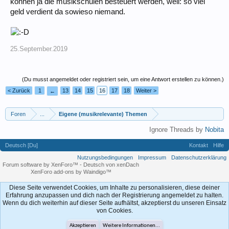
können ja die musikschulen besteuert werden, weil: so viel
geld verdient da sowieso niemand.
25.September.2019
(Du musst angemeldet oder registriert sein, um eine Antwort erstellen zu können.)
< Zurück
1
13
14
15
16
17
18
Weiter >
←
Foren
...
Eigene (musikrelevante) Themen
Ignore Threads by
Nobita
Deutsch [Du]
Kontakt
Hilfe
Nutzungsbedingungen
Impressum
Datenschutzerklärung
Forum software by XenForo™
-
Deutsch von xenDach
XenForo add-ons by Waindigo™
Diese Seite verwendet Cookies, um Inhalte zu personalisieren, diese deiner
Erfahrung anzupassen und dich nach der Registrierung angemeldet zu halten.
Wenn du dich weiterhin auf dieser Seite aufhältst, akzeptierst du unseren Einsatz
von Cookies.
Akzeptieren
Weitere Informationen...