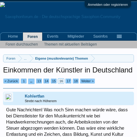
Anmelden oder registrieren
Home
Events
Mitglieder
Saxinfos
Foren
Foren durchsuchen
Themen mit aktuellen Beiträgen
Foren
...
Eigene (musikrelevante) Themen
Einkommen der Künstler in Deutschland
< Zurück
1
13
14
15
16
17
18
Weiter >
←
Kohlertfan
Strebt nach Höherem
Gute Nachrichten! Was noch Sinn machen würde wäre, dass
bei Dienstleister für den Musikunterricht wie bei
Handwerkerrechnungen auch, die Arbeitskosten von der
Steuer abgezogen werden können. Das wäre eine wirkliche
Entlastung und ein Zeichen, dass Bildung, Kunst und Kultur