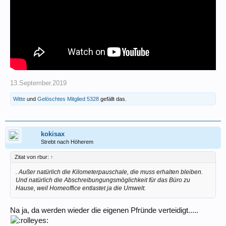
sollte auch begünstigt werden. Schließlich zahlt er höhere Miete, aber
der Verkehr wird entlastet.
13.September.2019
Witte
und
Gelöschtes Mitglied 5328
gefällt das.
kokisax
Strebt nach Höherem
Zitat von rbur:
↑
. Außer natürlich die Kilometerpauschale, die muss erhalten bleiben.
Und natürlich die Abschreibungungsmöglichkeit für das Büro zu
Hause, weil Homeoffice entlastet ja die Umwelt.
Na ja, da werden wieder die eigenen Pfründe verteidigt.....