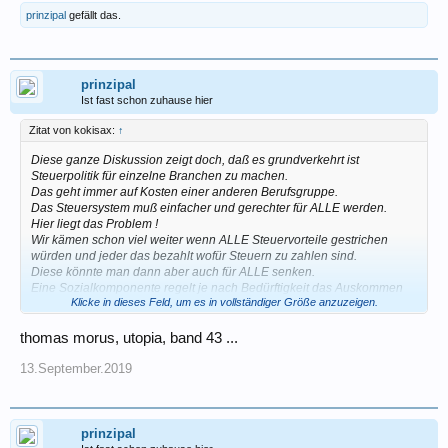
Leistungen anbietet“, schrieb Rolf Bösinger, Staatssekretär des BMF.
prinzipal
gefällt das.
Darüber stellt Bösinger in Aussicht, dass mit der Abschaffung des
derzeitigen Bescheinigungsverfahrens auf eine bundeseinheitliche
Anwendung der Steuerbefreiung hingewirkt wird. So sollen im Rahmen
des Umsatzsteueranwendungs-Erlasses einheitliche Regelungen für
prinzipal
die Finanzverwaltung getroffen werden, um länderspezifische
Ist fast schon zuhause hier
Auslegungen bei der Anwendung der Umsatzsteuerbefreiung in
Zukunft zu vermeiden.
Zitat von kokisax:
↑
Die Aussage des Staatssekretärs schätzen wir als verbindlich ein,
werden aber die weitere Gesetzgebung – soweit möglich – kritisch
Diese ganze Diskussion zeigt doch, daß es grundverkehrt ist
begleiten.
Steuerpolitik für einzelne Branchen zu machen.
Herzliche Grüße
Das geht immer auf Kosten einer anderen Berufsgruppe.
Mario Müller
Das Steuersystem muß einfacher und gerechter für ALLE werden.
Bundesvorsitzender
Hier liegt das Problem !
Wir kämen schon viel weiter wenn ALLE Steuervorteile gestrichen
würden und jeder das bezahlt wofür Steuern zu zahlen sind.
Diese könnte man dann aber auch für ALLE senken.
Eine Sozialkomponente regelt je nach Bedürftigkeit das Auskommen
Klicke in dieses Feld, um es in vollständiger Größe anzuzeigen.
bei Härtefällen.
kokisax
thomas morus, utopia, band 43 ...
13.September.2019
prinzipal