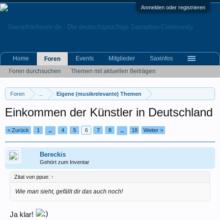
Anmelden oder registrieren
Home
Events
Mitglieder
Saxinfos
Foren
Foren durchsuchen
Themen mit aktuellen Beiträgen
Foren
...
Eigene (musikrelevante) Themen
Einkommen der Künstler in Deutschland
< Zurück
1
4
5
6
7
8
18
Weiter >
←
→
Bereckis
Gehört zum Inventar
Zitat von ppue:
↑
Wie man sieht, gefällt dir das auch noch!
Ja klar!