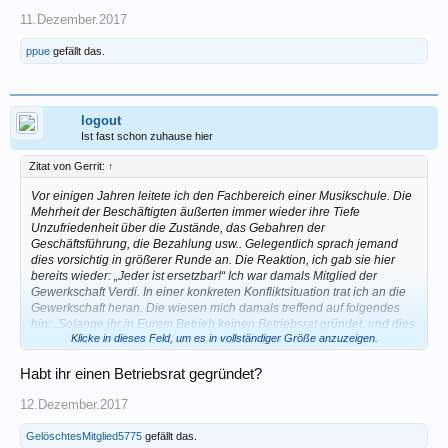
11.Dezember.2017
ppue
gefällt das.
logout
Ist fast schon zuhause hier
Zitat von Gerrit:
↑
Vor einigen Jahren leitete ich den Fachbereich einer Musikschule. Die
Mehrheit der Beschäftigten äußerten immer wieder ihre Tiefe
Unzufriedenheit über die Zustände, das Gebahren der
Geschäftsführung, die Bezahlung usw.. Gelegentlich sprach jemand
dies vorsichtig in größerer Runde an. Die Reaktion, ich gab sie hier
bereits wieder: „Jeder ist ersetzbar!“ Ich war damals Mitglied der
Gewerkschaft Verdi. In einer konkreten Konfliktsituation trat ich an die
Gewerkschaft heran. Die wiesen mich damals treffend auf folgendes
hin: „Solange ihr in Eurem Betrieb keinen Betriebsrat gründet, und dies
Klicke in dieses Feld, um es in vollständiger Größe anzuzeigen.
wäre Euch aufgrund der Größe des Unternehmens und der Anzahl der
Mitarbeiter ohne weiteres möglich, wird sich an Eurer Situation rein gar
nichts ändern. Wir unterstützen und beraten Euch gerne bei der
Habt ihr einen Betriebsrat gegründet?
Gründung eines Betrriebsrates und seiner anschließenden Arbeit, aber
ihr müsst den ersten Schritt gehen. Die Geschäftsführung spielt die
12.Dezember.2017
Mitarbeiter gegeneinander aus, weil ihr nicht zusammensteht und jeder
einzelne sich nur um seinen eigenen Vorteil sorgt.“ Wie wahr!
GelöschtesMitglied5775
gefällt das.