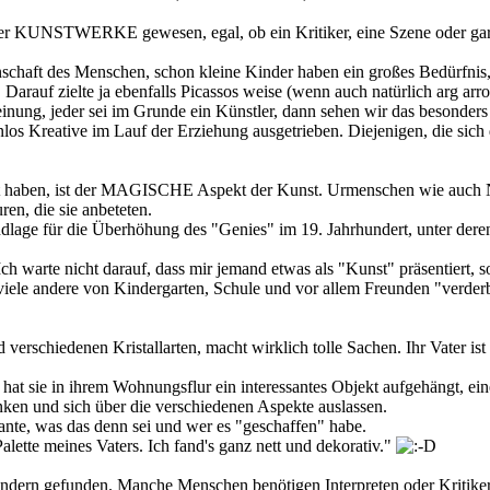
er KUNSTWERKE gewesen, egal, ob ein Kritiker, eine Szene oder gar d
schaft des Menschen, schon kleine Kinder haben ein großes Bedürfnis, 
 Darauf zielte ja ebenfalls Picassos weise (wenn auch natürlich arg arro
ung, jeder sei im Grunde ein Künstler, dann sehen wir das besonders b
enlos Kreative im Lauf der Erziehung ausgetrieben. Diejenigen, die s
gt haben, ist der MAGISCHE Aspekt der Kunst. Urmenschen wie auch N
ren, die sie anbeteten.
rundlage für die Überhöhung des "Genies" im 19. Jahrhundert, unter de
ch warte nicht darauf, dass mir jemand etwas als "Kunst" präsentiert, s
viele andere von Kindergarten, Schule und vor allem Freunden "verderb
d verschiedenen Kristallarten, macht wirklich tolle Sachen. Ihr Vater is
, hat sie in ihrem Wohnungsflur ein interessantes Objekt aufgehängt, 
nken und sich über die verschiedenen Aspekte auslassen.
Tante, was das denn sei und wer es "geschaffen" habe.
Palette meines Vaters. Ich fand's ganz nett und dekorativ."
ndern gefunden. Manche Menschen benötigen Interpreten oder Kritiker,