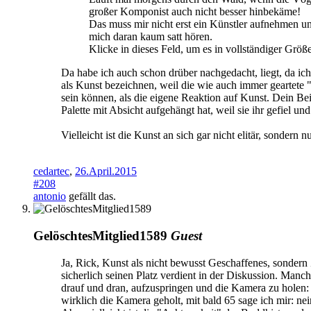
großer Komponist auch nicht besser hinbekäme!
Das muss mir nicht erst ein Künstler aufnehmen un
mich daran kaum satt hören.
Klicke in dieses Feld, um es in vollständiger Größ
Da habe ich auch schon drüber nachgedacht, liegt, da ic
als Kunst bezeichnen, weil die wie auch immer geartete 
sein können, als die eigene Reaktion auf Kunst. Dein Bei
Palette mit Absicht aufgehängt hat, weil sie ihr gefiel u
Vielleicht ist die Kunst an sich gar nicht elitär, sonder
cedartec
,
26.April.2015
#208
antonio
gefällt das.
GelöschtesMitglied1589
Guest
Ja, Rick, Kunst als nicht bewusst Geschaffenes, sonde
sicherlich seinen Platz verdient in der Diskussion. Man
drauf und dran, aufzuspringen und die Kamera zu holen: 
wirklich die Kamera geholt, mit bald 65 sage ich mir: nei