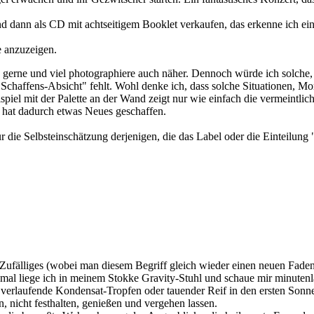
d dann als CD mit achtseitigem Booklet verkaufen, das erkenne ich ei
e anzuzeigen.
h gerne und viel photographiere auch näher. Dennoch würde ich solche,
"Schaffens-Absicht" fehlt. Wohl denke ich, dass solche Situationen, 
spiel mit der Palette an der Wand zeigt nur wie einfach die vermeintli
nd hat dadurch etwas Neues geschaffen.
n nur die Selbsteinschätzung derjenigen, die das Label oder die Einteil
rn Zufälliges (wobei man diesem Begriff gleich wieder einen neuen F
chmal liege ich in meinem Stokke Gravity-Stuhl und schaue mir minuten
verlaufende Kondensat-Tropfen oder tauender Reif in den ersten Sonnens
n, nicht festhalten, genießen und vergehen lassen.