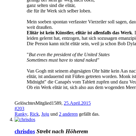
ganz selten sind die elitär,
die für ihr Werk sich selber loben.
Mein soeben spontan verfasster Vierzeiler soll sagen, dass e
weit draußen.
Elitär ist kein Künstler, elitär ist allenfalls das Werk
. 
leiden gelernt hat, entzogen, hat sich sozusagen emanzip
Die Person kann nicht elitär sein, weil ja schon Bob Dy
"
But even the president of the United States
Sometimes must have to stand naked"
Van Gogh mit seinem abgesägten Ohr hätte kein Aas nacht
elitär, ist andauernd mit Füßen getreten worden. Monk i
Midnight" die Canapés vom Tablett zupfen und dazu Veu
Ob ein Werk elitär ist, sich also aus dem wogenden Meer d
GelöschtesMitglied1589
,
25.April.2015
#203
Ranky
,
Rick
,
Juju
und
2 anderen
gefällt das.
chrisdos
Strebt nach Höherem