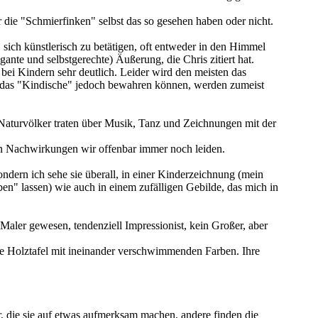
ie "Schmierfinken" selbst das so gesehen haben oder nicht.
sich künstlerisch zu betätigen, oft entweder in den Himmel
gante und selbstgerechte) Äußerung, die Chris zitiert hat.
ei Kindern sehr deutlich. Leider wird den meisten das
ich das "Kindische" jedoch bewahren können, werden zumeist
aturvölker traten über Musik, Tanz und Zeichnungen mit der
ren Nachwirkungen wir offenbar immer noch leiden.
ondern ich sehe sie überall, in einer Kinderzeichnung (mein
en" lassen) wie auch in einem zufälligen Gebilde, das mich in
t Maler gewesen, tendenziell Impressionist, kein Großer, aber
eine Holztafel mit ineinander verschwimmenden Farben. Ihre
 die sie auf etwas aufmerksam machen, andere finden die