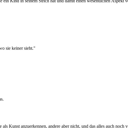
 die ein Kind in seinem Strich hat und damit einen wesentlichen Aspekt 
o sie keiner sieht."
as.
 als Kunst anzuerkennen, andere aber nicht, und das alles auch noch