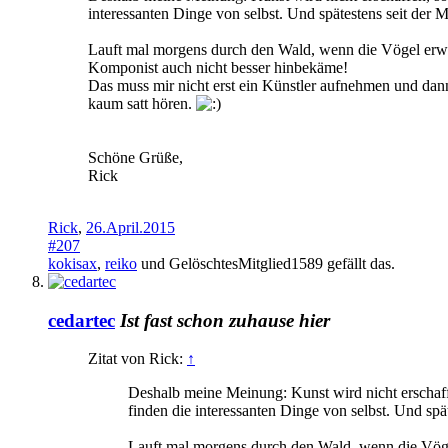
interessanten Dinge von selbst. Und spätestens seit der 
Lauft mal morgens durch den Wald, wenn die Vögel erwach
Komponist auch nicht besser hinbekäme!
Das muss mir nicht erst ein Künstler aufnehmen und dann
kaum satt hören.
Schöne Grüße,
Rick
Rick
,
26.April.2015
#207
kokisax
,
reiko
und
GelöschtesMitglied1589
gefällt das.
cedartec
Ist fast schon zuhause hier
Zitat von Rick:
↑
Deshalb meine Meinung: Kunst wird nicht erschaff
finden die interessanten Dinge von selbst. Und spä
Lauft mal morgens durch den Wald, wenn die Vögel 