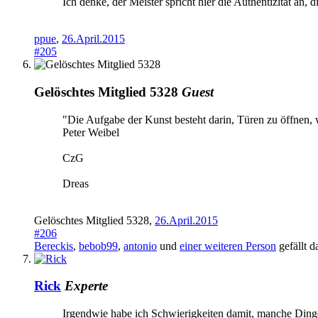
Ich denke, der Meister spricht hier die Authentizität an,
ppue
,
26.April.2015
#205
Gelöschtes Mitglied 5328
Guest
"Die Aufgabe der Kunst besteht darin, Türen zu öffnen, w
Peter Weibel
CzG
Dreas
Gelöschtes Mitglied 5328
,
26.April.2015
#206
Bereckis
,
bebob99
,
antonio
und
einer weiteren Person
gefällt d
Rick
Experte
Irgendwie habe ich Schwierigkeiten damit, manche Dinge