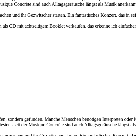
Musique Concrète sind auch Alltagsgeräusche längst als Musik anerkannt
en und ihr Gezwitscher starten. Ein fantastisches Konzert, das in sein
 als CD mit achtseitigem Booklet verkaufen, das erkenne ich einfache
en, sondern gefunden. Manche Menschen benötigen Interpreten oder Kr
testens seit der Musique Concrète sind auch Alltagsgeräusche längst al
erwachen und ihr Gezwitscher starten. Ein fantastisches Konzert, das 