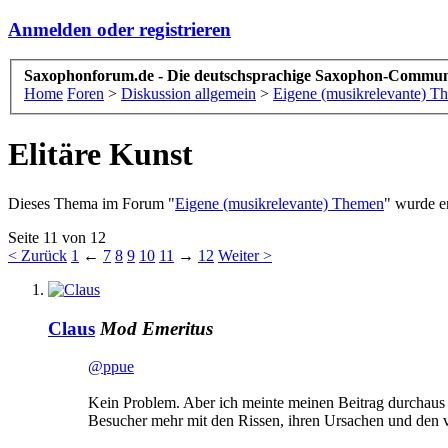
Anmelden oder registrieren
Saxophonforum.de - Die deutschsprachige Saxophon-Commun
Home
Foren
>
Diskussion allgemein
>
Eigene (musikrelevante) T
Elitäre Kunst
Dieses Thema im Forum "
Eigene (musikrelevante) Themen
" wurde er
Seite 11 von 12
< Zurück
1
←
7
8
9
10
11
→
12
Weiter >
Claus
Mod Emeritus
@ppue
Kein Problem. Aber ich meinte meinen Beitrag durchaus n
Besucher mehr mit den Rissen, ihren Ursachen und den v