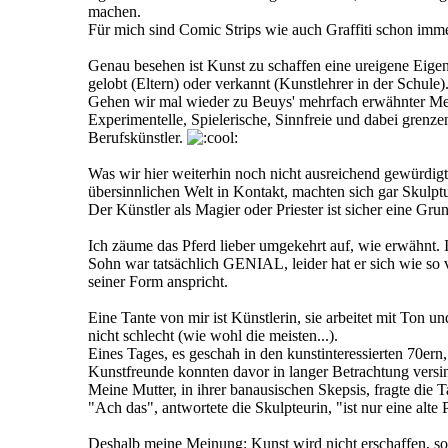
machen.
Für mich sind Comic Strips wie auch Graffiti schon imm
Genau besehen ist Kunst zu schaffen eine ureigene Eigen
gelobt (Eltern) oder verkannt (Kunstlehrer in der Schule).
Gehen wir mal wieder zu Beuys' mehrfach erwähnter Mein
Experimentelle, Spielerische, Sinnfreie und dabei grenz
Berufskünstler.
Was wir hier weiterhin noch nicht ausreichend gewürdi
übersinnlichen Welt in Kontakt, machten sich gar Skulptu
Der Künstler als Magier oder Priester ist sicher eine G
Ich zäume das Pferd lieber umgekehrt auf, wie erwähnt. I
Sohn war tatsächlich GENIAL, leider hat er sich wie so 
seiner Form anspricht.
Eine Tante von mir ist Künstlerin, sie arbeitet mit Ton un
nicht schlecht (wie wohl die meisten...).
Eines Tages, es geschah in den kunstinteressierten 70ern
Kunstfreunde konnten davor in langer Betrachtung versi
Meine Mutter, in ihrer banausischen Skepsis, fragte die 
"Ach das", antwortete die Skulpteurin, "ist nur eine alte 
Deshalb meine Meinung: Kunst wird nicht erschaffen, so