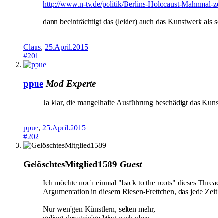
http://www.n-tv.de/politik/Berlins-Holocaust-Mahnmal-z
dann beeinträchtigt das (leider) auch das Kunstwerk als s
Claus
,
25.April.2015
#201
ppue
Mod
Experte
Ja klar, die mangelhafte Ausführung beschädigt das Kuns
ppue
,
25.April.2015
#202
GelöschtesMitglied1589
Guest
Ich möchte noch einmal "back to the roots" dieses Threads 
Argumentation in diesem Riesen-Frettchen, das jede Zeit 
Nur wen'gen Künstlern, selten mehr,
gelingt der stein'ge Weg nach oben,