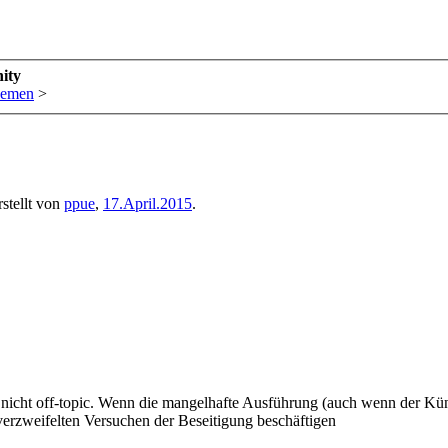
ity
hemen
>
stellt von
ppue
,
17.April.2015
.
icht off-topic. Wenn die mangelhafte Ausführung (auch wenn der Künstle
erzweifelten Versuchen der Beseitigung beschäftigen