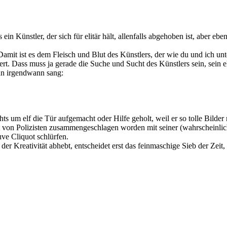
in Künstler, der sich für elitär hält, allenfalls abgehoben ist, aber eben 
Damit ist es dem Fleisch und Blut des Künstlers, der wie du und ich u
iert. Dass muss ja gerade die Suche und Sucht des Künstlers sein, sein 
lan irgendwann sang:
s um elf die Tür aufgemacht oder Hilfe geholt, weil er so tolle Bilder
st von Polizisten zusammengeschlagen worden mit seiner (wahrscheinli
ve Cliquot schlürfen.
er Kreativität abhebt, entscheidet erst das feinmaschige Sieb der Zeit,