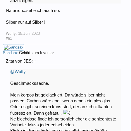
anzuzeigen.
Natürlich...sehe ich auch so.
Silber nur auf Silber !
Wuffy
,
15.Juni.2023
#61
Sandsax
Gehört zum Inventar
Zitat von JES:
↑
@Wuffy
Geschmackssache.
Mein korpos ist goldlackiert. Da würde silber nicht
passen. Carbon wäre cool, wenn denn kein plexiglas.
Oder es gibt so einen kunststoff, der an schnittkanten
fluoresziert. Dann gefräst...
Ne blechdose finde ich persönlich eher die schlechteste
Variante. Muss jeder entscheiden
Klicke in dieses Feld, um es in vollständiger Größe