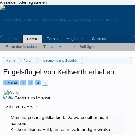
Anmelden oder registrieren
Home
Events
Mitglieder
Saxinfos
Foren
Kleinanzeigen
Foren durchsuchen
Themen mit aktuellen Beiträgen
Home
Foren
Instrumente und Zubehör
Reparatur und Instandhaltung
Engelsflügel von Keilwerth erhalten
< Zurück
1
2
3
4
Wuffy
Gehört zum Inventar
Zitat von JES:
↑
Mein korpos ist goldlackiert. Da würde silber nicht
passen.
Klicke in dieses Feld, um es in vollständiger Größe