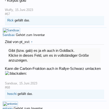
- Korpus gold
Wuffy
,
15.Juni.2023
#67
Rick
gefällt das.
Sandsax
Gehört zum Inventar
Zitat von pt_xvi:
↑
Gibt (bzw. gab) es ja eh auch in Goldlack.
Klicke in dieses Feld, um es in vollständiger Größe
anzuzeigen.
Kann die Carbon-Fraktion auch in Rallye-Schwarz umlacken
Sandsax
,
15.Juni.2023
#68
hoschi
gefällt das.
antonio
Gehört zum Inventar