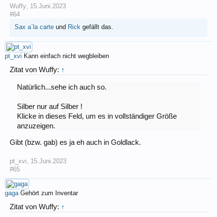
Wuffy
,
15.Juni.2023
#64
Sax a`la carte
und
Rick
gefällt das.
pt_xvi
Kann einfach nicht wegbleiben
Zitat von Wuffy:
↑
Natürlich...sehe ich auch so.
Silber nur auf Silber !
Klicke in dieses Feld, um es in vollständiger Größe
anzuzeigen.
Gibt (bzw. gab) es ja eh auch in Goldlack.
pt_xvi
,
15.Juni.2023
#65
gaga
Gehört zum Inventar
Zitat von Wuffy:
↑