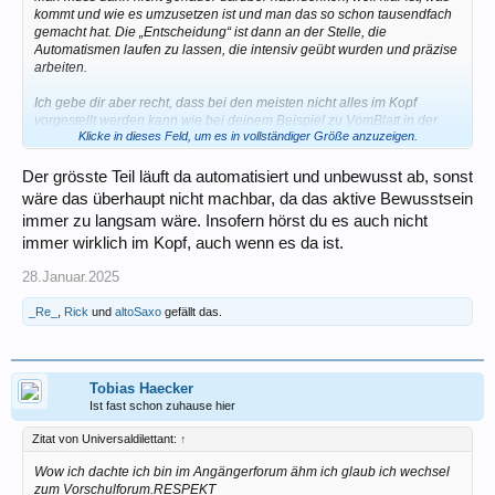
kommt und wie es umzusetzen ist und man das so schon tausendfach
gemacht hat. Die „Entscheidung“ ist dann an der Stelle, die
Automatismen laufen zu lassen, die intensiv geübt wurden und präzise
arbeiten.
Ich gebe dir aber recht, dass bei den meisten nicht alles im Kopf
vorgestellt werden kann wie bei deinem Beispiel zu VomBlatt in der
Klicke in dieses Feld, um es in vollständiger Größe anzuzeigen.
BigBand. Der Saxophonist greift die richtigen Töne und kann das
entsprechend seiner Routine musikalisch ansprechend umsetzen. Ein
Sänger hätte aber Probleme, eine unbekannte Melodie vom Blatt zu
Der grösste Teil läuft da automatisiert und unbewusst ab, sonst
singen, wenn er die sich nicht klar vorstellen kann.
wäre das überhaupt nicht machbar, da das aktive Bewusstsein
immer zu langsam wäre. Insofern hörst du es auch nicht
immer wirklich im Kopf, auch wenn es da ist.
28.Januar.2025
_Re_
,
Rick
und
altoSaxo
gefällt das.
Tobias Haecker
Ist fast schon zuhause hier
Zitat von Universaldilettant:
↑
Wow ich dachte ich bin im Angängerforum ähm ich glaub ich wechsel
zum Vorschulforum.RESPEKT