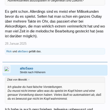
Aufmerksamkeit aufzuspalten in Gegenwart und Zukunft?
Es geht schon. Allerdings sind es meist eher Millisekunden
bevor du es spielst. Selten hat man schon ein ganzes Outlay
über mehrere Takte im Ohr, das passiert eher bei
Akkordfolgen, die man wirklich extrem verinnerlicht hat und wo
man viel Zeit in die melodische Bearbeitung gesteckt hat (was
ist darüber möglich).
28.Januar.2025
Rick
und
altoSaxo
gefällt das.
altoSaxo
Strebt nach Höherem
Zitat von ilikestitt:
↑
Ich glaube du hast falsche Vorstellungen.
Du musst nicht immer alles was du spielst im Kopf hören und eine
genaue Vorstellung davon haben. Vieles läuft so automatisiert ab, daß
du es bewusst gar nicht im Kopf wahrnimmst.
Ich habe ja auch geschrieben, teilweise unbewusst und