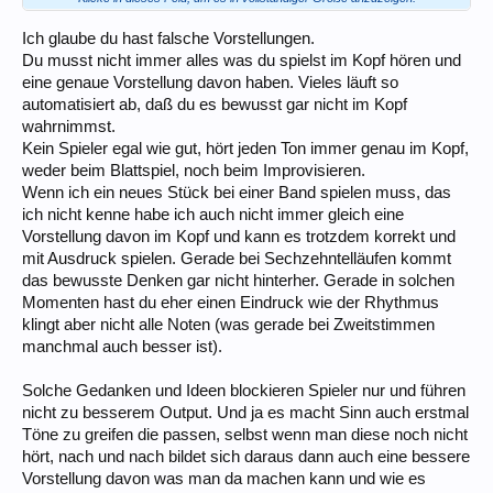
etwas zu schnell ist oder zu komplex, um es sich vorzustellen.
Das umzusetzen fällt deshalb ganz und gar nicht immer leicht. Bei der
Ich glaube du hast falsche Vorstellungen.
Impro muss man die Töne erst mal auf dem Instrument treffen.
Du musst nicht immer alles was du spielst im Kopf hören und
Gleichzeitig kann es verlockend sein, beliebig Töne zu drücken, von
eine genaue Vorstellung davon haben. Vieles läuft so
denen man in der Theorie weiß, dass die passen, oder die man als
automatisiert ab, daß du es bewusst gar nicht im Kopf
Griffkombi abgespeichert hat, ohne sie sich vorher konkret
vorzustellen.
wahrnimmst.
Kein Spieler egal wie gut, hört jeden Ton immer genau im Kopf,
Gerade auch beim Spiel nach Noten/Vom-Blatt ist leider bei Anfängern
weder beim Blattspiel, noch beim Improvisieren.
u. Amateuren oft die Gewohnheit etabliert, nur die richtigen Töne zu
Wenn ich ein neues Stück bei einer Band spielen muss, das
greifen, ohne im Voraus eine Vorstellung zu haben, wie es genau
klingen soll. Bei der Impro arbeite ich da auch an einem weiteren Gap.
ich nicht kenne habe ich auch nicht immer gleich eine
Vorstellung davon im Kopf und kann es trotzdem korrekt und
Gute Übung: ein paar Minuten ganz frei ohne Backing zu improvisieren
mit Ausdruck spielen. Gerade bei Sechzehntelläufen kommt
und dabei genau das zu spielen, was man sich mit dem inneren Ohr
das bewusste Denken gar nicht hinterher. Gerade in solchen
vorstellt.
Momenten hast du eher einen Eindruck wie der Rhythmus
klingt aber nicht alle Noten (was gerade bei Zweitstimmen
manchmal auch besser ist).
Solche Gedanken und Ideen blockieren Spieler nur und führen
nicht zu besserem Output. Und ja es macht Sinn auch erstmal
Töne zu greifen die passen, selbst wenn man diese noch nicht
hört, nach und nach bildet sich daraus dann auch eine bessere
Vorstellung davon was man da machen kann und wie es