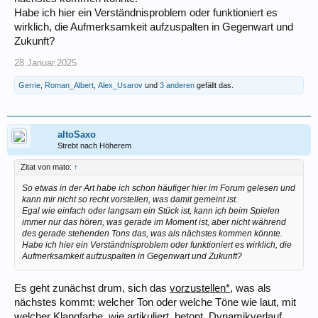
Habe ich hier ein Verständnisproblem oder funktioniert es
wirklich, die Aufmerksamkeit aufzuspalten in Gegenwart und
Zukunft?
28.Januar.2025
Gerrie
,
Roman_Albert
,
Alex_Usarov
und
3 anderen
gefällt das.
altoSaxo
Strebt nach Höherem
Zitat von mato:
↑
So etwas in der Art habe ich schon häufiger hier im Forum gelesen und
kann mir nicht so recht vorstellen, was damit gemeint ist.
Egal wie einfach oder langsam ein Stück ist, kann ich beim Spielen
immer nur das hören, was gerade im Moment ist, aber nicht während
des gerade stehenden Tons das, was als nächstes kommen könnte.
Habe ich hier ein Verständnisproblem oder funktioniert es wirklich, die
Aufmerksamkeit aufzuspalten in Gegenwart und Zukunft?
Es geht zunächst drum, sich das
vorzustellen*
, was als
nächstes kommt: welcher Ton oder welche Töne wie laut, mit
welcher Klangfarbe, wie artikuliert, betont, Dynamikverlauf,