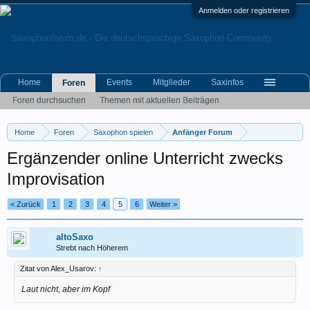
Anmelden oder registrieren
Home
Events
Mitglieder
Saxinfos
Foren
Foren durchsuchen
Themen mit aktuellen Beiträgen
Home
Foren
Saxophon spielen
Anfänger Forum
Ergänzender online Unterricht zwecks
Improvisation
< Zurück
1
2
3
4
5
6
Weiter >
altoSaxo
Strebt nach Höherem
Zitat von Alex_Usarov:
↑
Laut nicht, aber im Kopf