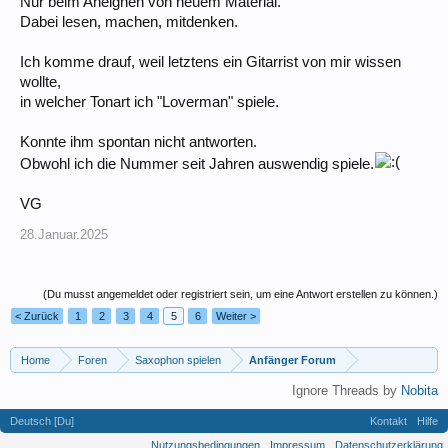
Nur beim Aneignen von neuem Material.
Dabei lesen, machen, mitdenken.
Ich komme drauf, weil letztens ein Gitarrist von mir wissen
wollte,
in welcher Tonart ich "Loverman" spiele.
Konnte ihm spontan nicht antworten.
Obwohl ich die Nummer seit Jahren auswendig spiele.
VG
28.Januar.2025
(Du musst angemeldet oder registriert sein, um eine Antwort erstellen zu können.)
< Zurück
1
2
3
4
5
6
Weiter >
Home
Foren
Saxophon spielen
Anfänger Forum
Ignore Threads by
Nobita
Deutsch [Du]
Kontakt
Hilfe
Nutzungsbedingungen
Impressum
Datenschutzerklärung