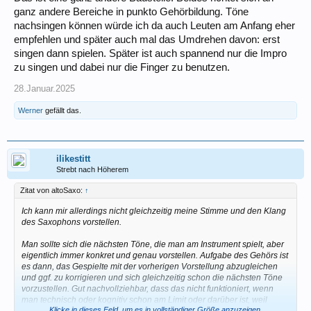
ganz andere Bereiche in punkto Gehörbildung. Töne
nachsingen können würde ich da auch Leuten am Anfang eher
empfehlen und später auch mal das Umdrehen davon: erst
singen dann spielen. Später ist auch spannend nur die Impro
zu singen und dabei nur die Finger zu benutzen.
28.Januar.2025
Werner
gefällt das.
ilikestitt
Strebt nach Höherem
Zitat von altoSaxo:
↑
Ich kann mir allerdings nicht gleichzeitig meine Stimme und den Klang
des Saxophons vorstellen.
Man sollte sich die nächsten Töne, die man am Instrument spielt, aber
eigentlich immer konkret und genau vorstellen. Aufgabe des Gehörs ist
es dann, das Gespielte mit der vorherigen Vorstellung abzugleichen
und ggf. zu korrigieren und sich gleichzeitig schon die nächsten Töne
vorzustellen. Gut nachvollziehbar, dass das nicht funktioniert, wenn
man technisch oder kognitiv schon am Limit oder darüber ist, weil
Klicke in dieses Feld, um es in vollständiger Größe anzuzeigen.