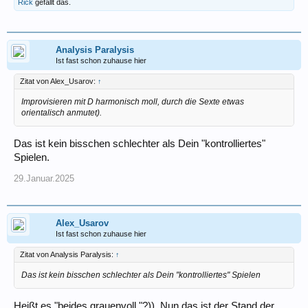
Rick
gefällt das.
Analysis Paralysis
Ist fast schon zuhause hier
Zitat von Alex_Usarov:
↑
Improvisieren mit D harmonisch moll, durch die Sexte etwas
orientalisch anmutet).
Das ist kein bisschen schlechter als Dein "kontrolliertes"
Spielen.
29.Januar.2025
Alex_Usarov
Ist fast schon zuhause hier
Zitat von Analysis Paralysis:
↑
Das ist kein bisschen schlechter als Dein "kontrolliertes" Spielen
Heißt es "beides grauenvoll "?)). Nun das ist der Stand der