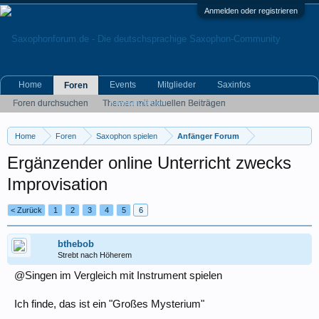
Anmelden oder registrieren
Home
Events
Mitglieder
Saxinfos
Foren
Kleinanzeigen
Foren durchsuchen
Themen mit aktuellen Beiträgen
Home
Foren
Saxophon spielen
Anfänger Forum
Ergänzender online Unterricht zwecks
Improvisation
< Zurück
1
2
3
4
5
6
bthebob
Strebt nach Höherem
@Singen im Vergleich mit Instrument spielen
Ich finde, das ist ein "Großes Mysterium"