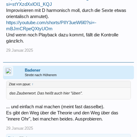
si=stYXzdXxlOl1_KQJ
Improvisieren mit D harmonisch moll, durch die Sexte etwas
orientalisch anmutet).
https://youtube.com/shorts/PIlY3ueW6l0?si=-
mBJmCRpeQXtyUOm
Und wenn noch Playback dazu kommt, fällt die Kontrolle
gänzlich.
29.Januar.2025
Badener
Strebt nach Höherem
Zitat von ppue:
↑
das Zauberwort. Das heißt auch hier "üben".
... und einfach mal machen (meint fast dasselbe).
Es gibt den Weg über die Theorie und den Weg über das
"innere Ohr", bei manchen beides. Ausprobieren.
29.Januar.2025