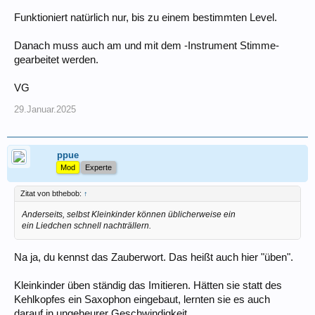
Funktioniert natürlich nur, bis zu einem bestimmten Level.
Danach muss auch am und mit dem -Instrument Stimme-
gearbeitet werden.
VG
29.Januar.2025
ppue
Mod
Experte
Zitat von bthebob:
↑
Anderseits, selbst Kleinkinder können üblicherweise ein
ein Liedchen schnell nachträllern.
Na ja, du kennst das Zauberwort. Das heißt auch hier "üben".
Kleinkinder üben ständig das Imitieren. Hätten sie statt des
Kehlkopfes ein Saxophon eingebaut, lernten sie es auch
darauf in ungeheurer Geschwindigkeit.