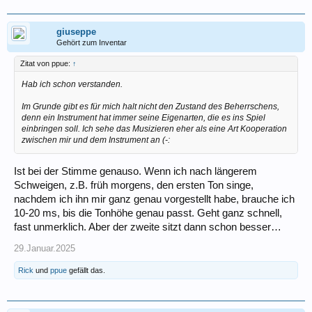
giuseppe
Gehört zum Inventar
Zitat von ppue:
↑
Hab ich schon verstanden.
Im Grunde gibt es für mich halt nicht den Zustand des Be
herr
schens,
denn ein Instrument hat immer seine Eigenarten, die es ins Spiel
einbringen soll. Ich sehe das Musizieren eher als eine Art Kooperation
zwischen mir und dem Instrument an (-:
Ist bei der Stimme genauso. Wenn ich nach längerem
Schweigen, z.B. früh morgens, den ersten Ton singe,
nachdem ich ihn mir ganz genau vorgestellt habe, brauche ich
10-20 ms, bis die Tonhöhe genau passt. Geht ganz schnell,
fast unmerklich. Aber der zweite sitzt dann schon besser…
29.Januar.2025
Rick
und
ppue
gefällt das.