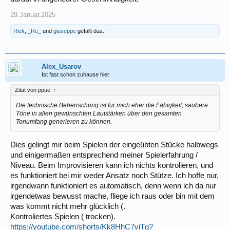
29.Januar.2025
Rick
,
_Re_
und
giuseppe
gefällt das.
Alex_Usarov
Ist fast schon zuhause hier
Zitat von ppue:
↑
Die technische Beherrschung ist für mich eher die Fähigkeit, saubere
Töne in allen gewünschten Lautstärken über den gesamten
Tonumfang generieren zu können.
Dies gelingt mir beim Spielen der eingeübten Stücke halbwegs
und einigermaßen entsprechend meiner Spielerfahrung /
Niveau. Beim Improvisieren kann ich nichts kontrolieren, und
es funktioniert bei mir weder Ansatz noch Stütze. Ich hoffe nur,
irgendwann funktioniert es automatisch, denn wenn ich da nur
irgendetwas bewusst mache, fliege ich raus oder bin mit dem
was kommt nicht mehr glücklich (.
Kontroliertes Spielen ( trocken).
https://youtube.com/shorts/Kk8HhC7viTg?