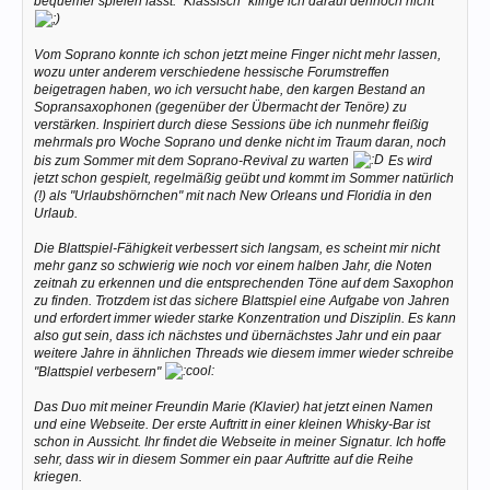
bequemer spielen lässt. "Klassisch" klinge ich darauf dennoch nicht
Vom Soprano konnte ich schon jetzt meine Finger nicht mehr lassen,
wozu unter anderem verschiedene hessische Forumstreffen
beigetragen haben, wo ich versucht habe, den kargen Bestand an
Sopransaxophonen (gegenüber der Übermacht der Tenöre) zu
verstärken. Inspiriert durch diese Sessions übe ich nunmehr fleißig
mehrmals pro Woche Soprano und denke nicht im Traum daran, noch
bis zum Sommer mit dem Soprano-Revival zu warten
Es wird
jetzt schon gespielt, regelmäßig geübt und kommt im Sommer natürlich
(!) als "Urlaubshörnchen" mit nach New Orleans und Floridia in den
Urlaub.
Die Blattspiel-Fähigkeit verbessert sich langsam, es scheint mir nicht
mehr ganz so schwierig wie noch vor einem halben Jahr, die Noten
zeitnah zu erkennen und die entsprechenden Töne auf dem Saxophon
zu finden. Trotzdem ist das sichere Blattspiel eine Aufgabe von Jahren
und erfordert immer wieder starke Konzentration und Disziplin. Es kann
also gut sein, dass ich nächstes und übernächstes Jahr und ein paar
weitere Jahre in ähnlichen Threads wie diesem immer wieder schreibe
"Blattspiel verbesern"
Das Duo mit meiner Freundin Marie (Klavier) hat jetzt einen Namen
und eine Webseite. Der erste Auftritt in einer kleinen Whisky-Bar ist
schon in Aussicht. Ihr findet die Webseite in meiner Signatur. Ich hoffe
sehr, dass wir in diesem Sommer ein paar Auftritte auf die Reihe
kriegen.