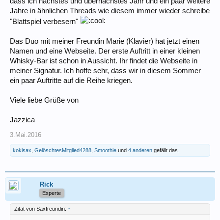
dass ich nächstes und übernächstes Jahr und ein paar weitere
Jahre in ähnlichen Threads wie diesem immer wieder schreibe
"Blattspiel verbesern"
Das Duo mit meiner Freundin Marie (Klavier) hat jetzt einen
Namen und eine Webseite. Der erste Auftritt in einer kleinen
Whisky-Bar ist schon in Aussicht. Ihr findet die Webseite in
meiner Signatur. Ich hoffe sehr, dass wir in diesem Sommer
ein paar Auftritte auf die Reihe kriegen.
Viele liebe Grüße von
Jazzica
3.Mai.2016
kokisax
,
GelöschtesMitglied4288
,
Smoothie
und
4 anderen
gefällt das.
Rick
Experte
Zitat von Saxfreundin:
↑