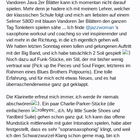
Vandoren Java 2er Blätter kann ich momentan nicht darauf
spielen. Mehr denn je hadere ich mit meinem Lehrer, welcher
der klassischen Schule folgt und mich am liebsten auf einem
Selmer S80D mit blauen Vandoren 3er Blättern den ganzen
Tag Tonleitern spielen sähe ... Ich finde
@jazzwoman
's
saxophone workout und coaching so viel inspirierender und
viel mehr in die Richtung, in die ich eigentlich gehen will.
Wir hatten letzten Sonntag einen tollen und gelungenen Auftritt
mit der Big Band, und ich habe tatsächlich 2 Soli gespielt
Noch dazu auf Funk-Stücke, ein Stil, der mir bisher wenig
vertraut war (Pick up the Pieces und Soul Finger, letzteres im
Rahmen eines Blues Brothers Potpourris). Eine tolle
Erfahrung, und für mich echt etwas Neues, und es hat
überraschenderweise ganz gut geklappt.
Die Klarinette erfreut mich immer, ich werde ihr niemals
abschwören
. Ein paar Charlie-Parker-Stücke (die
einfacheren
, d.h. My little Suede Shoes und
Yardbird Suite) gehen schon ganz gut. Ich kann das offene
Mundstück mittlerweile mit guter Intonation spielen, habe aber
festgestellt, dass es sehr "sopransaxophonig" klingt, und weil
ich den Schwarzwurzel-Klang schon gerne mag, bin ich