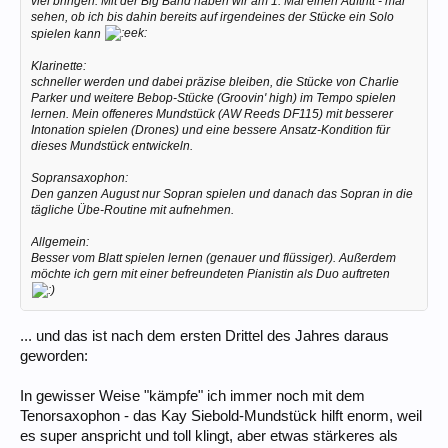
viel bringen. Mit der Big Band haben wir am 1. Mai einen Auftritt - mal
sehen, ob ich bis dahin bereits auf irgendeines der Stücke ein Solo
spielen kann
Klarinette:
schneller werden und dabei präzise bleiben, die Stücke von Charlie
Parker und weitere Bebop-Stücke (Groovin' high) im Tempo spielen
lernen. Mein offeneres Mundstück (AW Reeds DF115) mit besserer
Intonation spielen (Drones) und eine bessere Ansatz-Kondition für
dieses Mundstück entwickeln.
Sopransaxophon:
Den ganzen August nur Sopran spielen und danach das Sopran in die
tägliche Übe-Routine mit aufnehmen.
Allgemein:
Besser vom Blatt spielen lernen (genauer und flüssiger). Außerdem
möchte ich gern mit einer befreundeten Pianistin als Duo auftreten
... und das ist nach dem ersten Drittel des Jahres daraus
geworden:
In gewisser Weise "kämpfe" ich immer noch mit dem
Tenorsaxophon - das Kay Siebold-Mundstück hilft enorm, weil
es super anspricht und toll klingt, aber etwas stärkeres als