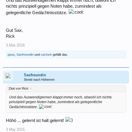
Und das Auswendiglernen klappt immer noch, obwohl ich
nichts prinzipiell gegen Noten habe, zumindest als
gelegentliche Gedächtnisstütze.
Gut Sax,
Rick
3.Mai.2016
ppue
,
Saxfreundin
und
sachsin
gefällt das.
Saxfreundin
Strebt nach Höherem
Zitat von Rick:
↑
Und das Auswendiglernen klappt immer noch, obwohl ich nichts
prinzipiell gegen Noten habe, zumindest als gelegentliche
Gedächtnisstütze.
Höhö ... gelernt ist halt gelernt!
3.Mai.2016