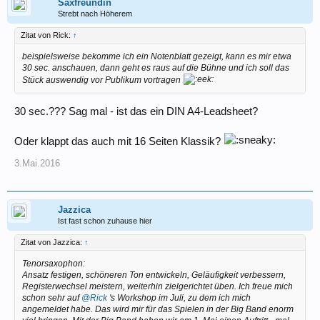
Saxfreundin
Strebt nach Höherem
Zitat von Rick:
↑
beispielsweise bekomme ich ein Notenblatt gezeigt, kann es mir etwa
30 sec. anschauen, dann geht es raus auf die Bühne und ich soll das
Stück auswendig vor Publikum vortragen
30 sec.??? Sag mal - ist das ein DIN A4-Leadsheet?
Oder klappt das auch mit 16 Seiten Klassik?
3.Mai.2016
Jazzica
Ist fast schon zuhause hier
Zitat von Jazzica:
↑
Tenorsaxophon:
Ansatz festigen, schöneren Ton entwickeln, Geläufigkeit verbessern,
Registerwechsel meistern, weiterhin zielgerichtet üben. Ich freue mich
schon sehr auf
@Rick
's Workshop im Juli, zu dem ich mich
angemeldet habe. Das wird mir für das Spielen in der Big Band enorm