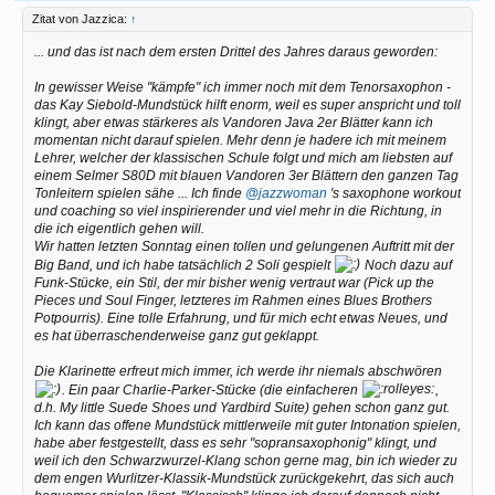
Zitat von Jazzica:
↑
... und das ist nach dem ersten Drittel des Jahres daraus geworden:
In gewisser Weise "kämpfe" ich immer noch mit dem Tenorsaxophon -
das Kay Siebold-Mundstück hilft enorm, weil es super anspricht und toll
klingt, aber etwas stärkeres als Vandoren Java 2er Blätter kann ich
momentan nicht darauf spielen. Mehr denn je hadere ich mit meinem
Lehrer, welcher der klassischen Schule folgt und mich am liebsten auf
einem Selmer S80D mit blauen Vandoren 3er Blättern den ganzen Tag
Tonleitern spielen sähe ... Ich finde
@jazzwoman
's saxophone workout
und coaching so viel inspirierender und viel mehr in die Richtung, in
die ich eigentlich gehen will.
Wir hatten letzten Sonntag einen tollen und gelungenen Auftritt mit der
Big Band, und ich habe tatsächlich 2 Soli gespielt
Noch dazu auf
Funk-Stücke, ein Stil, der mir bisher wenig vertraut war (Pick up the
Pieces und Soul Finger, letzteres im Rahmen eines Blues Brothers
Potpourris). Eine tolle Erfahrung, und für mich echt etwas Neues, und
es hat überraschenderweise ganz gut geklappt.
Die Klarinette erfreut mich immer, ich werde ihr niemals abschwören
. Ein paar Charlie-Parker-Stücke (die einfacheren
,
d.h. My little Suede Shoes und Yardbird Suite) gehen schon ganz gut.
Ich kann das offene Mundstück mittlerweile mit guter Intonation spielen,
habe aber festgestellt, dass es sehr "sopransaxophonig" klingt, und
weil ich den Schwarzwurzel-Klang schon gerne mag, bin ich wieder zu
dem engen Wurlitzer-Klassik-Mundstück zurückgekehrt, das sich auch