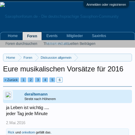
Anmelden oder registrieren
Home
Events
Mitglieder
Saxinfos
Foren
Kleinanzeigen
Foren durchsuchen
Themen mit aktuellen Beiträgen
Home
Foren
Diskussion allgemein
Eigene (musikrelevante) Themen
Eure musikalischen Vorsätze für 2016
< Zurück
1
2
3
4
5
6
deraltemann
Strebt nach Höherem
ja Leben ist wichtig ....
jeder Tag jede Minute
2.Mai.2016
Rick
und
onkeltom
gefällt das.