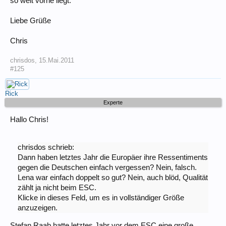
so weit vorne liegt.
Liebe Grüße
Chris
chrisdos
,
15.Mai.2011
#125
Rick
Experte
Hallo Chris!
chrisdos schrieb:
Dann haben letztes Jahr die Europäer ihre Ressentiments
gegen die Deutschen einfach vergessen? Nein, falsch.
Lena war einfach doppelt so gut? Nein, auch blöd, Qualität
zählt ja nicht beim ESC.
Klicke in dieses Feld, um es in vollständiger Größe
anzuzeigen.
Stefan Raab hatte letztes Jahr vor dem ESC eine große