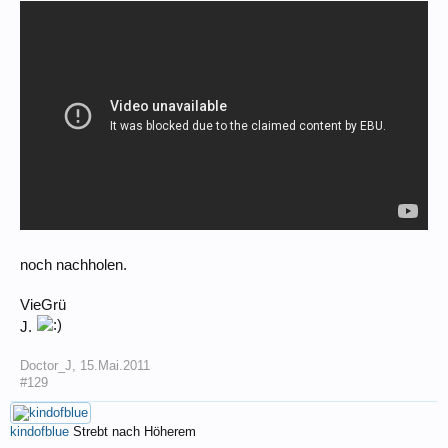
noch nachholen.
VieGrü
J.
Doctor_J
,
15.Mai.2011
#129
kindofblue
Strebt nach Höherem