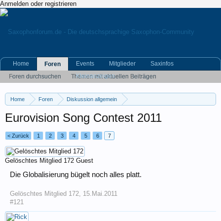
Anmelden oder registrieren
Home
Events
Mitglieder
Saxinfos
Foren
Kleinanzeigen
Foren durchsuchen
Themen mit aktuellen Beiträgen
Home
Foren
Diskussion allgemein
Eigene (musikrelevante) Themen
Eurovision Song Contest 2011
< Zurück
1
2
3
4
5
6
7
Gelöschtes Mitglied 172
Guest
Die Globalisierung bügelt noch alles platt.
Gelöschtes Mitglied 172
,
15.Mai.2011
#121