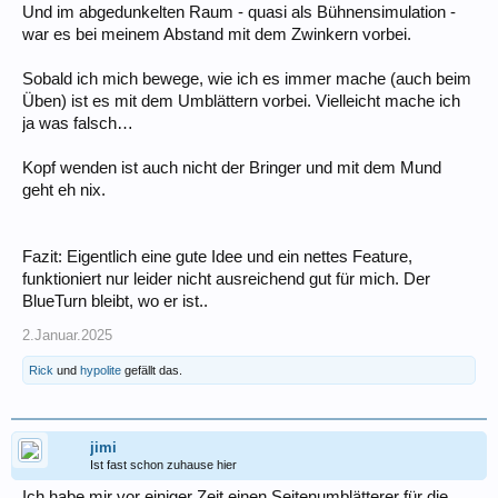
Und im abgedunkelten Raum - quasi als Bühnensimulation -
war es bei meinem Abstand mit dem Zwinkern vorbei.
Sobald ich mich bewege, wie ich es immer mache (auch beim
Üben) ist es mit dem Umblättern vorbei. Vielleicht mache ich
ja was falsch…
Kopf wenden ist auch nicht der Bringer und mit dem Mund
geht eh nix.
Fazit: Eigentlich eine gute Idee und ein nettes Feature,
funktioniert nur leider nicht ausreichend gut für mich. Der
BlueTurn bleibt, wo er ist..
2.Januar.2025
Rick
und
hypolite
gefällt das.
jimi
Ist fast schon zuhause hier
Ich habe mir vor einiger Zeit einen Seitenumblätterer für die