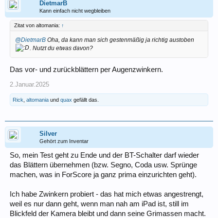
DietmarB
Kann einfach nicht wegbleiben
Zitat von altomania:
↑
@DietmarB
Oha, da kann man sich gestenmäßig ja richtig austoben
. Nutzt du etwas davon?
Das vor- und zurückblättern per Augenzwinkern.
2.Januar.2025
Rick
,
altomania
und
quax
gefällt das.
Silver
Gehört zum Inventar
So, mein Test geht zu Ende und der BT-Schalter darf wieder
das Blättern übernehmen (bzw. Segno, Coda usw. Sprünge
machen, was in ForScore ja ganz prima einzurichten geht).
Ich habe Zwinkern probiert - das hat mich etwas angestrengt,
weil es nur dann geht, wenn man nah am iPad ist, still im
Blickfeld der Kamera bleibt und dann seine Grimassen macht.