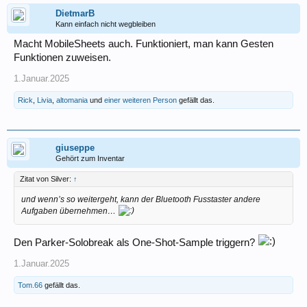
DietmarB
Kann einfach nicht wegbleiben
Macht MobileSheets auch. Funktioniert, man kann Gesten
Funktionen zuweisen.
1.Januar.2025
Rick
,
Livia
,
altomania
und
einer weiteren Person
gefällt das.
giuseppe
Gehört zum Inventar
Zitat von Silver:
↑
und wenn’s so weitergeht, kann der Bluetooth Fusstaster andere
Aufgaben übernehmen…
Den Parker-Solobreak als One-Shot-Sample triggern?
1.Januar.2025
Tom.66
gefällt das.