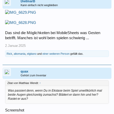
DietmarB
Kann einfach nicht wegbleiben
Das sind die Möglichkeiten bei MobileSheets was Gesten
betrifft. Manches ist wohl beim spielen schwierig ...
2.Januar.2025
Rick
,
altomania
,
elgitano
und
einer weiteren Person
gefällt das.
quax
Gehört zum Inventar
Zitat von Matthias Wendt:
↑
Was passiert denn, wenn Du in Ekstase beim Spiel unwillkürlich mal
beide Augen gleichzeitig zumachst? Blättert er dann hin und her?
Rastet er aus?
Screenshot