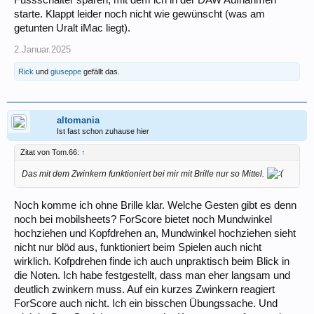
Fussschalter sparen, mit dem ich in der DAW Aufnahmen
starte. Klappt leider noch nicht wie gewünscht (was am
getunten Uralt iMac liegt).
2.Januar.2025
Rick
und
giuseppe
gefällt das.
altomania
Ist fast schon zuhause hier
Zitat von Tom.66:
↑
Das mit dem Zwinkern funktioniert bei mir mit Brille nur so Mittel.
Noch komme ich ohne Brille klar. Welche Gesten gibt es denn
noch bei mobilsheets? ForScore bietet noch Mundwinkel
hochziehen und Kopfdrehen an, Mundwinkel hochziehen sieht
nicht nur blöd aus, funktioniert beim Spielen auch nicht
wirklich. Kofpdrehen finde ich auch unpraktisch beim Blick in
die Noten. Ich habe festgestellt, dass man eher langsam und
deutlich zwinkern muss. Auf ein kurzes Zwinkern reagiert
ForScore auch nicht. Ich ein bisschen Übungssache. Und