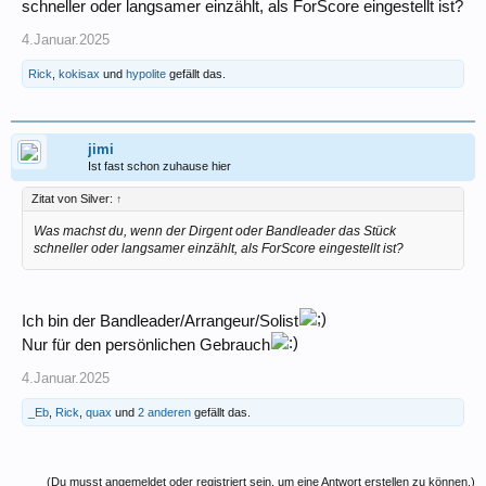
schneller oder langsamer einzählt, als ForScore eingestellt ist?
4.Januar.2025
Rick
,
kokisax
und
hypolite
gefällt das.
jimi
Ist fast schon zuhause hier
Zitat von Silver:
↑
Was machst du, wenn der Dirgent oder Bandleader das Stück
schneller oder langsamer einzählt, als ForScore eingestellt ist?
Ich bin der Bandleader/Arrangeur/Solist
Nur für den persönlichen Gebrauch
4.Januar.2025
_Eb
,
Rick
,
quax
und
2 anderen
gefällt das.
(Du musst angemeldet oder registriert sein, um eine Antwort erstellen zu können.)