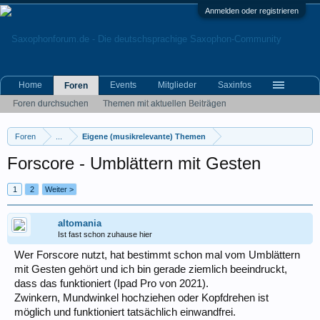
Anmelden oder registrieren
Home
Events
Mitglieder
Saxinfos
Foren
Foren durchsuchen
Themen mit aktuellen Beiträgen
Foren
...
Eigene (musikrelevante) Themen
Forscore - Umblättern mit Gesten
1
2
Weiter >
altomania
Ist fast schon zuhause hier
Wer Forscore nutzt, hat bestimmt schon mal vom Umblättern
mit Gesten gehört und ich bin gerade ziemlich beeindruckt,
dass das funktioniert (Ipad Pro von 2021).
Zwinkern, Mundwinkel hochziehen oder Kopfdrehen ist
möglich und funktioniert tatsächlich einwandfrei.