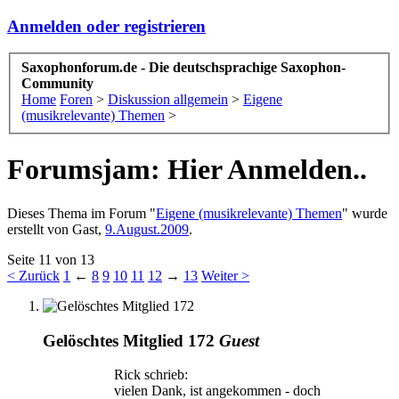
Anmelden oder registrieren
Saxophonforum.de - Die deutschsprachige Saxophon-
Community
Home
Foren
>
Diskussion allgemein
>
Eigene
(musikrelevante) Themen
>
Forumsjam: Hier Anmelden..
Dieses Thema im Forum "
Eigene (musikrelevante) Themen
" wurde
erstellt von
Gast
,
9.August.2009
.
Seite 11 von 13
< Zurück
1
←
8
9
10
11
12
→
13
Weiter >
Gelöschtes Mitglied 172
Guest
Rick schrieb:
vielen Dank, ist angekommen - doch