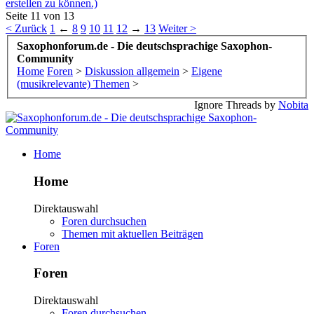
erstellen zu können.)
Seite 11 von 13
< Zurück
1
←
8
9
10
11
12
→
13
Weiter >
Saxophonforum.de - Die deutschsprachige Saxophon-
Community
Home
Foren
>
Diskussion allgemein
>
Eigene
(musikrelevante) Themen
>
Ignore Threads by
Nobita
Home
Home
Direktauswahl
Foren durchsuchen
Themen mit aktuellen Beiträgen
Foren
Foren
Direktauswahl
Foren durchsuchen