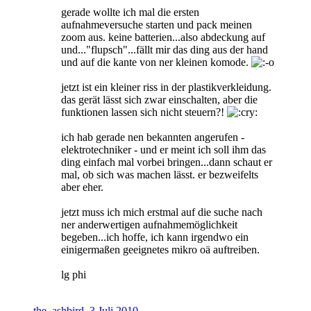
gerade wollte ich mal die ersten
aufnahmeversuche starten und pack meinen
zoom aus. keine batterien...also abdeckung auf
und..."flupsch"...fällt mir das ding aus der hand
und auf die kante von ner kleinen komode.
jetzt ist ein kleiner riss in der plastikverkleidung.
das gerät lässt sich zwar einschalten, aber die
funktionen lassen sich nicht steuern?!
ich hab gerade nen bekannten angerufen -
elektrotechniker - und er meint ich soll ihm das
ding einfach mal vorbei bringen...dann schaut er
mal, ob sich was machen lässt. er bezweifelts
aber eher.
jetzt muss ich mich erstmal auf die suche nach
ner anderwertigen aufnahmemöglichkeit
begeben...ich hoffe, ich kann irgendwo ein
einigermaßen geeignetes mikro oä auftreiben.
lg phi
the_ashbird
,
3.Juli.2010