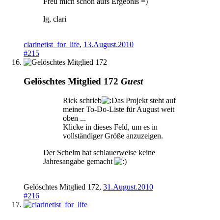
Freu mich schon aufs Ergebnis =)
lg, clari
clarinetist_for_life
,
13.August.2010
#215
Gelöschtes Mitglied 172
Guest
Rick schrieb
as Projekt steht auf
meiner To-Do-Liste für August weit
oben ...
Klicke in dieses Feld, um es in
vollständiger Größe anzuzeigen.
Der Schelm hat schlauerweise keine
Jahresangabe gemacht
Gelöschtes Mitglied 172
,
31.August.2010
#216