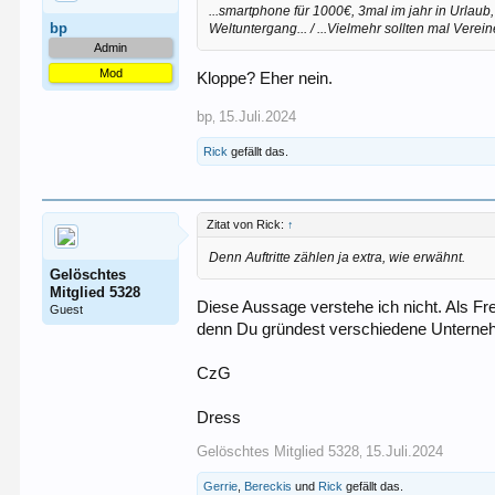
...smartphone für 1000€, 3mal im jahr in Urlaub, 
bp
Weltuntergang... / ...Vielmehr sollten mal Verein
Admin
Mod
Kloppe? Eher nein.
bp
15.Juli.2024
,
Rick
gefällt das.
Zitat von Rick:
↑
Denn Auftritte zählen ja extra, wie erwähnt.
Gelöschtes
Mitglied 5328
Diese Aussage verstehe ich nicht. Als Fr
Guest
denn Du gründest verschiedene Unterne
CzG
Dress
Gelöschtes Mitglied 5328
15.Juli.2024
,
Gerrie
,
Bereckis
und
Rick
gefällt das.