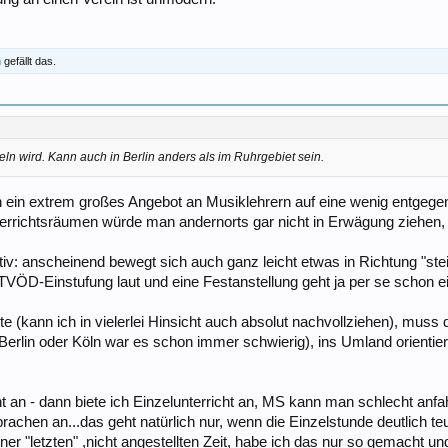
n
gefällt das.
n wird. Kann auch in Berlin anders als im Ruhrgebiet sein.
auch ein extrem großes Angebot an Musiklehrern auf eine wenig entgeg
errichtsräumen würde man andernorts gar nicht in Erwägung ziehen,
itiv: anscheinend bewegt sich auch ganz leicht etwas in Richtung "s
VÖD-Einstufung laut und eine Festanstellung geht ja per se schon ein
 (kann ich in vielerlei Hinsicht auch absolut nachvollziehen), muss d
 Berlin oder Köln war es schon immer schwierig), ins Umland orient
 an - dann biete ich Einzelunterricht an, MS kann man schlecht anfahr
rachen an...das geht natürlich nur, wenn die Einzelstunde deutlich te
ner "letzten" ,nicht angestellten Zeit, habe ich das nur so gemacht u