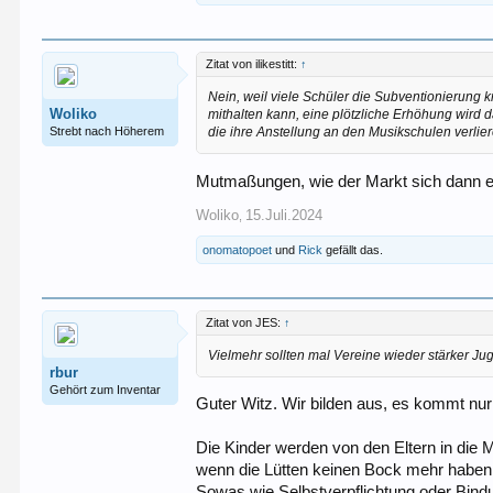
Zitat von ilikestitt:
↑
Nein, weil viele Schüler die Subventionierung k
Woliko
mithalten kann, eine plötzliche Erhöhung wird 
Strebt nach Höherem
die ihre Anstellung an den Musikschulen verli
Mutmaßungen, wie der Markt sich dann ent
Woliko
15.Juli.2024
,
onomatopoet
und
Rick
gefällt das.
Zitat von JES:
↑
Vielmehr sollten mal Vereine wieder stärker Ju
rbur
Gehört zum Inventar
Guter Witz. Wir bilden aus, es kommt nur 
Die Kinder werden von den Eltern in die M
wenn die Lütten keinen Bock mehr haben 
Sowas wie Selbstverpflichtung oder Bind