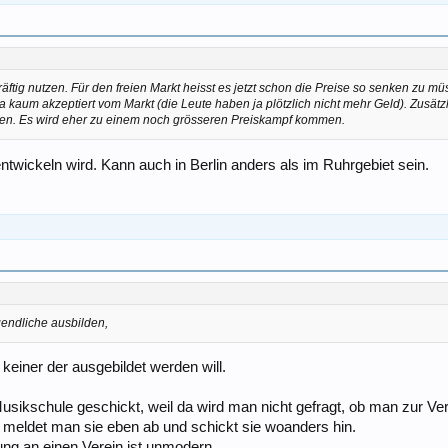
räftig nutzen. Für den freien Markt heisst es jetzt schon die Preise so senken zu 
da kaum akzeptiert vom Markt (die Leute haben ja plötzlich nicht mehr Geld). Zusät
eren. Es wird eher zu einem noch grösseren Preiskampf kommen.
wickeln wird. Kann auch in Berlin anders als im Ruhrgebiet sein.
gendliche ausbilden,
keiner der ausgebildet werden will.
usikschule geschickt, weil da wird man nicht gefragt, ob man zur Vere
meldet man sie eben ab und schickt sie woanders hin.
ung an einen Verein ist unmodern.