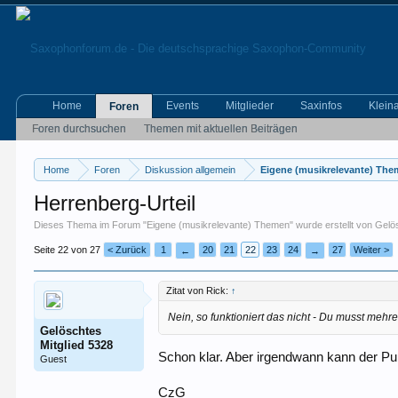
Home
Events
Mitglieder
Saxinfos
Klein
Foren
Foren durchsuchen
Themen mit aktuellen Beiträgen
Home
Foren
Diskussion allgemein
Eigene (musikrelevante) Th
Herrenberg-Urteil
Dieses Thema im Forum "
Eigene (musikrelevante) Themen
" wurde erstellt von
Gelös
Seite 22 von 27
< Zurück
1
20
21
22
23
24
27
Weiter >
←
→
Zitat von Rick:
↑
Nein, so funktioniert das nicht - Du musst meh
Gelöschtes
Mitglied 5328
Schon klar. Aber irgendwann kann der 
Guest
CzG