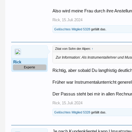
Also wird meine Frau durch ihre Anstell
Rick
15.Juli.2024
,
Gelöschtes Mitglied 5328
gefällt das.
Zitat von Sohn der Alpen:
↑
Zur Information: Als Instrumentallehrer und Mus
Rick
Experte
Richtig, aber sobald Du langfristig deutli
Früher war Instrumentalunterricht generell 
Der Passus steht bei mir in allen Rechnu
Rick
15.Juli.2024
,
Gelöschtes Mitglied 5328
gefällt das.
Je nach Kundenklientel kann Umsatzsteuer