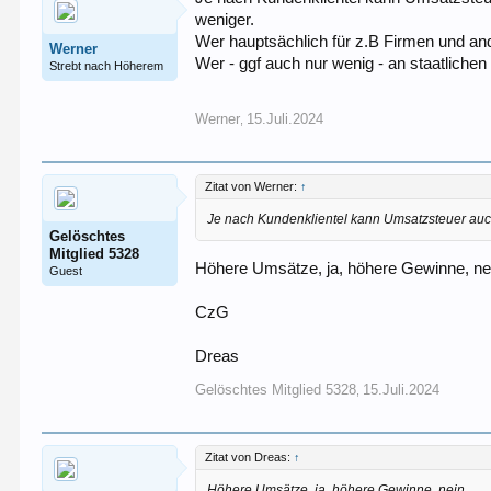
weniger.
Wer hauptsächlich für z.B Firmen und and
Werner
Wer - ggf auch nur wenig - an staatlichen 
Strebt nach Höherem
Werner
15.Juli.2024
,
Zitat von Werner:
↑
Je nach Kundenklientel kann Umsatzsteuer au
Gelöschtes
Mitglied 5328
Höhere Umsätze, ja, höhere Gewinne, ne
Guest
CzG
Dreas
Gelöschtes Mitglied 5328
15.Juli.2024
,
Zitat von Dreas:
↑
Höhere Umsätze, ja, höhere Gewinne, nein.