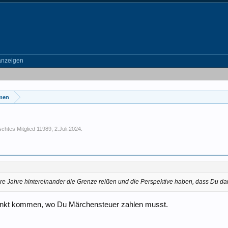
anzeigen
emen
chtes Mitglied 11989
,
2.Juli.2024
.
rere Jahre hintereinander die Grenze reißen und die Perspektive haben, dass Du da
Punkt kommen, wo Du Märchensteuer zahlen musst.