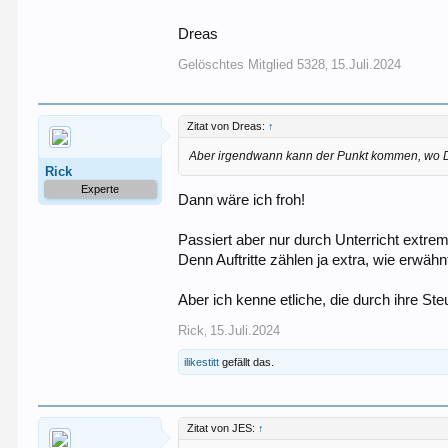
Dreas
Gelöschtes Mitglied 5328
15.Juli.2024
,
Zitat von Dreas:
↑
Aber irgendwann kann der Punkt kommen, wo 
Rick
Experte
Dann wäre ich froh!
Passiert aber nur durch Unterricht extrem
Denn Auftritte zählen ja extra, wie erwähn
Aber ich kenne etliche, die durch ihre St
Rick
15.Juli.2024
,
ilikestitt
gefällt das.
Zitat von JES:
↑