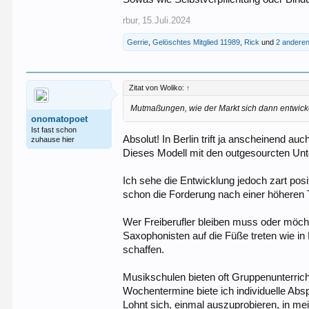
rbur
15.Juli.2024
,
Gerrie
,
Gelöschtes Mitglied 11989
,
Rick
und
2 andere
Zitat von Woliko:
↑
Mutmaßungen, wie der Markt sich dann entwickel
onomatopoet
Ist fast schon
Absolut! In Berlin trift ja anscheinend 
zuhause hier
Dieses Modell mit den outgesourcten Unt
Ich sehe die Entwicklung jedoch zart pos
schon die Forderung nach einer höheren T
Wer Freiberufler bleiben muss oder möchte
Saxophonisten auf die Füße treten wie in
schaffen.
Musikschulen bieten oft Gruppenunterricht
Wochentermine biete ich individuelle Absp
Lohnt sich, einmal auszuprobieren, in mei