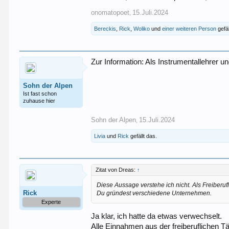
onomatopoet
15.Juli.2024
,
Bereckis
,
Rick
,
Woliko
und
einer weiteren Person
gefäl
Zur Information: Als Instrumentallehrer 
Sohn der Alpen
Ist fast schon
zuhause hier
Sohn der Alpen
15.Juli.2024
,
Livia
und
Rick
gefällt das.
Zitat von Dreas:
↑
Diese Aussage verstehe ich nicht. Als Freiberu
Rick
Du gründest verschiedene Unternehmen.
Experte
Ja klar, ich hatte da etwas verwechselt.
Alle Einnahmen aus der freiberuflichen 