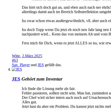
Das hört sich doch gut an, und eben auch nach ner ehrli
allerdings damit auch im Bereich Selbstreflektion umgeht
Iss zwar schon etwas ausßergewöhnlich, vll. aber auch ei
Iss doch Topp wenn Du jetzt eh noch nen Jahr lang nen Ins
nachjustiert wird... Kenn das von meinem Alt und vom Bari 
Freu mich für Dich, wenn es jetzt ALLES so iss, wie erwa
Witte
,
2.März.2025
#63
Sax_Player
und
JES
gefällt das.
JES
Gehört zum Inventar
Ich finde die Lösung mehr als fair.
Fehler passieren, sollten nicht sein. Man hat, zumindest 
Der Chef wird sicher intern auch noch auf Ursachensuch
Alles gut.
Jetzt hast du aber ein Problem. Du kannst jetzt nichts m