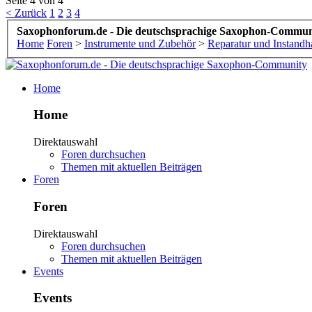
Seite 4 von 4
< Zurück
1
2
3
4
Saxophonforum.de - Die deutschsprachige Saxophon-Commun
Home
Foren
>
Instrumente und Zubehör
>
Reparatur und Instandh
Home
Home
Direktauswahl
Foren durchsuchen
Themen mit aktuellen Beiträgen
Foren
Foren
Direktauswahl
Foren durchsuchen
Themen mit aktuellen Beiträgen
Events
Events