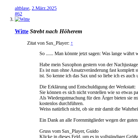
altblase
,
2.März.2025
#62
Witte
Strebt nach Höherem
Zitat von Sax_Player:
↑
So ...... Man könnte jetzt sagen: Was lange währt 
Habe mein Saxophon gestern von der Nachjustage
Es ist nun ohne Ansatzveränderung fast komplett s
ist. So kenne ich das Sax und so liebe ich es auc
Die Erklärung und Entschuldigung der Werkstatt:
Sie können es sich nicht vorstellen wie so etwas p
Als Wiedergutmachung für den Ärger bieten sie mir
kostenlos durchführen.
Weiss natürlich nicht, ob sie mir damit die Wahr
Ein Dank an alle Forenmitglieder wegen der guten
Gruss vom Sax_Player, Guido
Klicke in dieses Feld, um es in vollständiger Größ