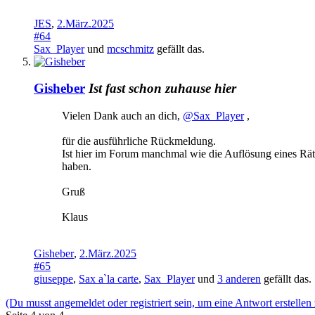
JES
,
2.März.2025
#64
Sax_Player
und
mcschmitz
gefällt das.
Gisheber
Ist fast schon zuhause hier
Vielen Dank auch an dich,
@Sax_Player
,
für die ausführliche Rückmeldung.
Ist hier im Forum manchmal wie die Auflösung eines Räts
haben.
Gruß
Klaus
Gisheber
,
2.März.2025
#65
giuseppe
,
Sax a`la carte
,
Sax_Player
und
3 anderen
gefällt das.
(Du musst angemeldet oder registriert sein, um eine Antwort erstellen