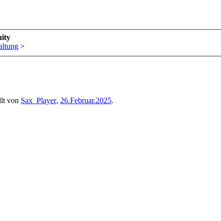
ity
altung
>
llt von
Sax_Player
,
26.Februar.2025
.