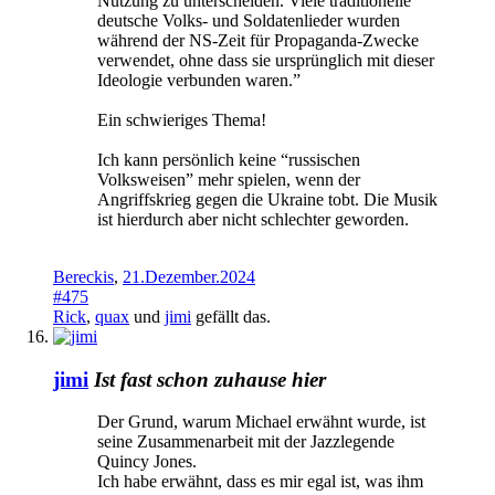
Nutzung zu unterscheiden. Viele traditionelle
deutsche Volks- und Soldatenlieder wurden
während der NS-Zeit für Propaganda-Zwecke
verwendet, ohne dass sie ursprünglich mit dieser
Ideologie verbunden waren.”
Ein schwieriges Thema!
Ich kann persönlich keine “russischen
Volksweisen” mehr spielen, wenn der
Angriffskrieg gegen die Ukraine tobt. Die Musik
ist hierdurch aber nicht schlechter geworden.
Bereckis
,
21.Dezember.2024
#475
Rick
,
quax
und
jimi
gefällt das.
jimi
Ist fast schon zuhause hier
Der Grund, warum Michael erwähnt wurde, ist
seine Zusammenarbeit mit der Jazzlegende
Quincy Jones.
Ich habe erwähnt, dass es mir egal ist, was ihm