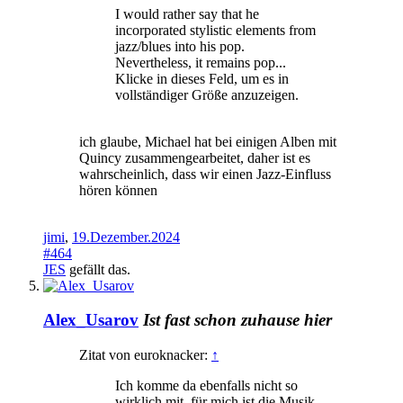
I would rather say that he
incorporated stylistic elements from
jazz/blues into his pop.
Nevertheless, it remains pop...
Klicke in dieses Feld, um es in
vollständiger Größe anzuzeigen.
ich glaube, Michael hat bei einigen Alben mit
Quincy zusammengearbeitet, daher ist es
wahrscheinlich, dass wir einen Jazz-Einfluss
hören können
jimi
,
19.Dezember.2024
#464
JES
gefällt das.
Alex_Usarov
Ist fast schon zuhause hier
Zitat von euroknacker:
↑
Ich komme da ebenfalls nicht so
wirklich mit, für mich ist die Musik