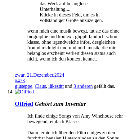
das Werk auf belanglose
Unterhaltung....
Klicke in dieses Feld, um es in
vollständiger Größe anzuzeigen.
wenn mich eine musik bewegt, tut sie das ohne
biographie und kontext. gbpph fand ich schon
klasse, ohne irgendwelche infos, desgleichen
ˋround midnight und und und. musik, die mir
belanglos erscheint verliert diesen status auch
nicht, wenn ich den kontext kenne..
zwar
,
21.Dezember.2024
#473
giuseppe
,
Claus
,
ilikestitt
und
3 anderen
gefällt das.
Otfried
Gehört zum Inventar
Ich finde einige Songs von Amy Winehouse sehr
bewegend, einfach Klasse.
Dann lernte ich über den Film einiges zu den
furchtbar banalen Hintergründen zu den Songs.