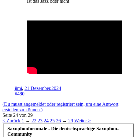
Ist das Jazz oder nicht
jimi
,
21.Dezember.2024
#480
(Du musst angemeldet oder registriert sein, um eine Antwort
erstellen zu können.)
Seite 24 von 29
< Zurück
1
←
22
23
24
25
26
→
29
Weiter >
Saxophonforum.de - Die deutschsprachige Saxophon-
Community