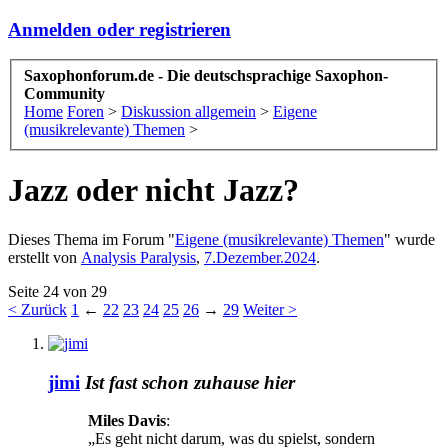
Anmelden oder registrieren
Saxophonforum.de - Die deutschsprachige Saxophon-
Community
Home
Foren
>
Diskussion allgemein
>
Eigene
(musikrelevante) Themen
>
Jazz oder nicht Jazz?
Dieses Thema im Forum "
Eigene (musikrelevante) Themen
" wurde
erstellt von
Analysis Paralysis
,
7.Dezember.2024
.
Seite 24 von 29
< Zurück
1
←
22
23
24
25
26
→
29
Weiter >
jimi
Ist fast schon zuhause hier
Miles Davis
:
„Es geht nicht darum, was du spielst, sondern