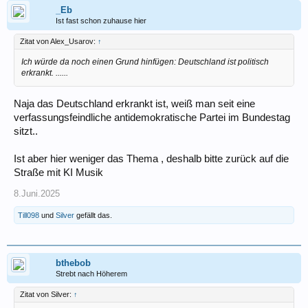
_Eb
Ist fast schon zuhause hier
Zitat von Alex_Usarov:
↑
Ich würde da noch einen Grund hinfügen: Deutschland ist politisch
erkrankt. ......
Naja das Deutschland erkrankt ist, weiß man seit eine
verfassungsfeindliche antidemokratische Partei im Bundestag
sitzt..
Ist aber hier weniger das Thema , deshalb bitte zurück auf die
Straße mit KI Musik
8.Juni.2025
Till098
und
Silver
gefällt das.
bthebob
Strebt nach Höherem
Zitat von Silver:
↑