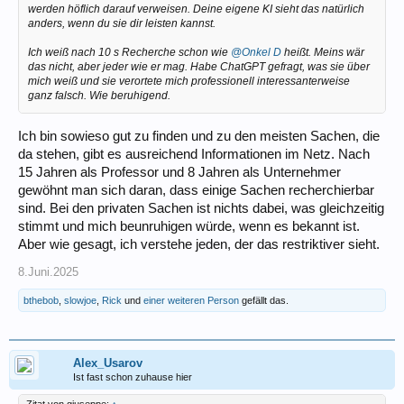
werden höflich darauf verweisen. Deine eigene KI sieht das natürlich
anders, wenn du sie dir leisten kannst.
Ich weiß nach 10 s Recherche schon wie
@Onkel D
heißt. Meins wär
das nicht, aber jeder wie er mag. Habe ChatGPT gefragt, was sie über
mich weiß und sie verortete mich professionell interessanterweise
ganz falsch. Wie beruhigend.
Ich bin sowieso gut zu finden und zu den meisten Sachen, die
da stehen, gibt es ausreichend Informationen im Netz. Nach
15 Jahren als Professor und 8 Jahren als Unternehmer
gewöhnt man sich daran, dass einige Sachen recherchierbar
sind. Bei den privaten Sachen ist nichts dabei, was gleichzeitig
stimmt und mich beunruhigen würde, wenn es bekannt ist.
Aber wie gesagt, ich verstehe jeden, der das restriktiver sieht.
8.Juni.2025
bthebob
,
slowjoe
,
Rick
und
einer weiteren Person
gefällt das.
Alex_Usarov
Ist fast schon zuhause hier
Zitat von giuseppe:
↑