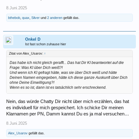
8.Juni.2025
bthebob
,
quax
,
Silver
und
2 anderen
gefällt das.
Onkel D
Ist fast schon zuhause hier
Zitat von Alex_Usarov:
↑
Das habe ich nicht gleich gerafft... Das hat Dir KI beantwortet auf die
Frage: Was KI über Dich weiß?!
Und wenn ich KI gefragt hätte, was sie über Dich weiß und hätte
Deinen Namen eingegeben, hätte ich diese ganze Auskunft über Dich
ohne Deine Einwilligung?!
Wenn es so ist, dann ist es tatsächlich sehr erschreckend.
Nein, das würde Chatty Dir nicht über mich erzählen, das hat
es individuell für mich gespeichert. Ich schicke Dir meinen
Klarnamen per PN, Damm kannst Du es ja mal versuchen…
8.Juni.2025
Alex_Usarov
gefällt das.