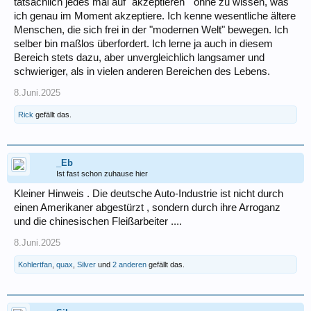
tatsächlich jedes mal auf "akzeptieren " ohne zu wissen, was
ich genau im Moment akzeptiere. Ich kenne wesentliche ältere
Menschen, die sich frei in der "modernen Welt" bewegen. Ich
selber bin maßlos überfordert. Ich lerne ja auch in diesem
Bereich stets dazu, aber unvergleichlich langsamer und
schwieriger, als in vielen anderen Bereichen des Lebens.
8.Juni.2025
Rick
gefällt das.
_Eb
Ist fast schon zuhause hier
Kleiner Hinweis . Die deutsche Auto-Industrie ist nicht durch
einen Amerikaner abgestürzt , sondern durch ihre Arroganz
und die chinesischen Fleißarbeiter ....
8.Juni.2025
Kohlertfan
,
quax
,
Silver
und
2 anderen
gefällt das.