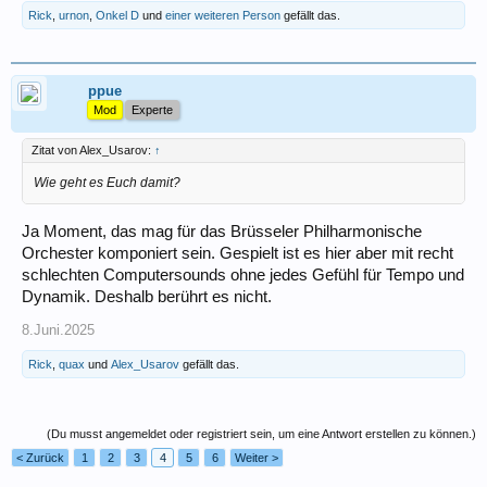
Rick
,
urnon
,
Onkel D
und
einer weiteren Person
gefällt das.
ppue
Mod
Experte
Zitat von Alex_Usarov:
↑
Wie geht es Euch damit?
Ja Moment, das mag für das Brüsseler Philharmonische
Orchester komponiert sein. Gespielt ist es hier aber mit recht
schlechten Computersounds ohne jedes Gefühl für Tempo und
Dynamik. Deshalb berührt es nicht.
8.Juni.2025
Rick
,
quax
und
Alex_Usarov
gefällt das.
(Du musst angemeldet oder registriert sein, um eine Antwort erstellen zu können.)
< Zurück
1
2
3
4
5
6
Weiter >