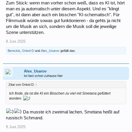
Zum Stück: wenn man vorher schon weiß, dass es KI ist, hört
man es ja automatisch unter diesem Aspekt. Und es "klingt
gut", ist dann aber auch ein bisschen "KI-schematisch". Für
Filmmusik würde sowas gut funktionieren - da gehts ja nicht
um die Musik an sich, sondern die Musik soll die jeweilige
Szene unterstützen.
8.Juni.2025
Bereckis
,
Onkel D
und
Alex_Usarov
gefällt das.
Alex_Usarov
Ist fast schon zuhause hier
Zitat von Onkel D:
↑
Ich finde, da ist die KI ein Bisschen zu viel mit Smetana gefüttert
worden.
Da musste ich zweimal lachen. Smetana heißt auf
russisch Schmand.
8.Juni.2025