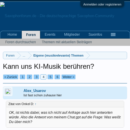
Anmelden oder registrieren
Home
Events
Mitglieder
Saxinfos
Foren
Foren durchsuchen
Themen mit aktuellen Beiträgen
Foren
...
Eigene (musikrelevante) Themen
Kann uns KI-Musik berühren?
< Zurück
1
2
3
4
5
6
Weiter >
Alex_Usarov
Ist fast schon zuhause hier
Zitat von Onkel D:
↑
OK, ist nichts dabei, was ich nicht auf Anfrage auch hier antworten
würde. Also die Antwort von meinem Chat.gpt auf die Frage: Was weißt
Du über mich?