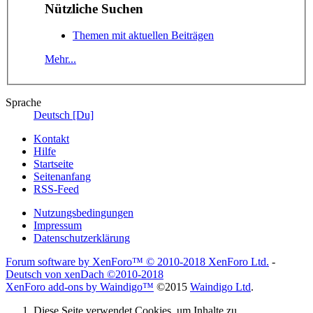
Nützliche Suchen
Themen mit aktuellen Beiträgen
Mehr...
Sprache
Deutsch [Du]
Kontakt
Hilfe
Startseite
Seitenanfang
RSS-Feed
Nutzungsbedingungen
Impressum
Datenschutzerklärung
Forum software by XenForo™
© 2010-2018 XenForo Ltd.
-
Deutsch von xenDach
©2010-2018
XenForo add-ons by Waindigo™
©2015
Waindigo Ltd
.
Diese Seite verwendet Cookies, um Inhalte zu