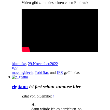
Video gibt zumindest einen einen Eindruck.
bluemike
,
29.November.2022
#27
messingblech
,
Tobi-Sax
und
JES
gefällt das.
elgitano
Ist fast schon zuhause hier
Zitat von bluemike:
↑
Hi,
dann würde ich es herrichten, so,