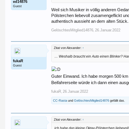
ed14876
Guest
Weil sich Musiker in völlig anderen Ged
Pölsterchen liebevoll zusamengeflickt u
authentisch aussieht an dem alten Stück.
GelöschtesMitglied14876
26.Januar.2022
,
Zitat von Alexander:
↑
… Weshalb braucht ein Auto einen Blinker? Han
fukaR
Guest
Guter Einwand. Ich habe morgen 500 km 
Beifahrerseite würde ich dann einen ausg
fukaR
26.Januar.2022
,
CC-Rasta
und
GelöschtesMitglied14876
gefällt das.
Zitat von Alexander:
↑
ich habe das kleine Oktav-Pölsterchen liebevol