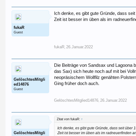
Ich denke, es gibt gute Gründe, dass sei
Zeit ist besser im üben als im radneuerfi
fukaR
Guest
fukaR
26.Januar.2022
,
Die Beiträge von Sandsax und Lagoona b
das Sax) sich heute noch auf mit bei V
neopräsischem Wollfilz genähten Polster
GelöschtesMitgli
Ging früher doch auch.
ed14876
Guest
GelöschtesMitglied14876
26.Januar.2022
,
Zitat von fukaR:
↑
Ich denke, es gibt gute Gründe, dass seit über 
GelöschtesMitgli
Zeit ist besser im üben als im radneuerfinden a