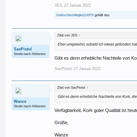
JES
27.Januar.2022
,
GelöschtesMitglied14876
gefällt das.
Zitat von JES:
↑
Eher umgekehrt, sobald ich etwas gefunden hab
SaxPistol
Strebt nach Höherem
Gibt es denn erhebliche Nachteile von K
SaxPistol
27.Januar.2022
,
Zitat von SaxPistol:
↑
Gibt es denn erhebliche Nachteile von Kork, d
Wanze
Strebt nach Höherem
Verfügbarkeit. Kork guter Qualität ist 
Grüße,
Wanze