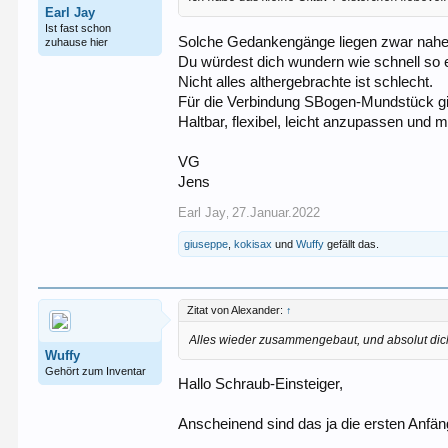
Earl Jay
Ist fast schon
Solche Gedankengänge liegen zwar nahe, 
zuhause hier
Du würdest dich wundern wie schnell so 
Nicht alles althergebrachte ist schlecht.
Für die Verbindung SBogen-Mundstück gib
Haltbar, flexibel, leicht anzupassen und
VG
Jens
Earl Jay
27.Januar.2022
,
giuseppe
,
kokisax
und
Wuffy
gefällt das.
Zitat von Alexander:
↑
Alles wieder zusammengebaut, und absolut dich
Wuffy
Gehört zum Inventar
Hallo Schraub-Einsteiger,
Anscheinend sind das ja die ersten Anfän