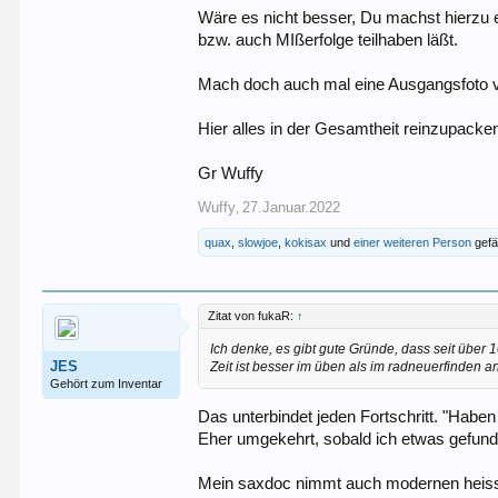
Wäre es nicht besser, Du machst hierzu ei
bzw. auch MIßerfolge teilhaben läßt.
Mach doch auch mal eine Ausgangsfoto v
Hier alles in der Gesamtheit reinzupacke
Gr Wuffy
Wuffy
27.Januar.2022
,
quax
,
slowjoe
,
kokisax
und
einer weiteren Person
gefäl
Zitat von fukaR:
↑
Ich denke, es gibt gute Gründe, dass seit über 
JES
Zeit ist besser im üben als im radneuerfinden a
Gehört zum Inventar
Das unterbindet jeden Fortschritt. "Hab
Eher umgekehrt, sobald ich etwas gefund
Mein saxdoc nimmt auch modernen heisskl