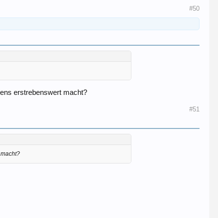
#50
stens erstrebenswert macht?
#51
t macht?