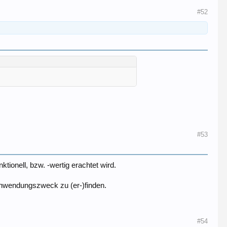
#52
#53
tionell, bzw. -wertig erachtet wird.
 Anwendungszweck zu (er-)finden.
#54