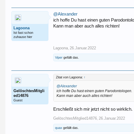
@Alexander
ich hoffe Du hast einen guten Parodontol
Kann man aber auch alles richten!
Lagoona
Ist fast schon
zuhause hier
Lagoona
26.Januar.2022
,
Viper
gefällt das.
Zitat von Lagoona:
↑
@Alexander
GelöschtesMitgli
ich hoffe Du hast einen guten Parodontologen.
ed14876
Kann man aber auch alles richten!
Guest
Erschließt sich mir jetzt nicht so wirklich.
GelöschtesMitglied14876
26.Januar.2022
,
quax
gefällt das.