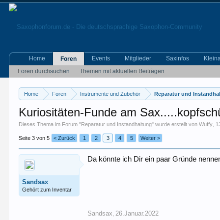
Home
Events
Mitglieder
Saxinfos
Klein
Foren
Foren durchsuchen
Themen mit aktuellen Beiträgen
Home
Foren
Instrumente und Zubehör
Reparatur und Instandha
Kuriositäten-Funde am Sax.....kopfsch
Dieses Thema im Forum "
Reparatur und Instandhaltung
" wurde erstellt von
Wuffy
,
1
Seite 3 von 5
< Zurück
1
2
3
4
5
Weiter >
Da könnte ich Dir ein paar Gründe nennen
Sandsax
Gehört zum Inventar
Sandsax
26.Januar.2022
,