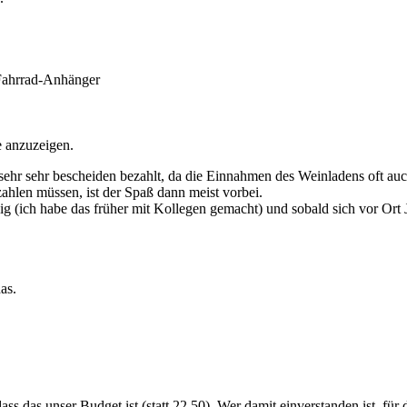
 Fahrrad-Anhänger
e anzuzeigen.
ehr sehr bescheiden bezahlt, da die Einnahmen des Weinladens oft au
ahlen müssen, ist der Spaß dann meist vorbei.
enig (ich habe das früher mit Kollegen gemacht) und sobald sich vor O
as.
ss das unser Budget ist (statt 22,50). Wer damit einverstanden ist, für d