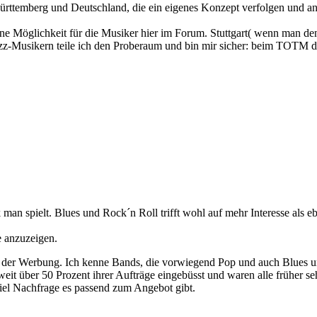
ürttemberg und Deutschland, die ein eigenes Konzept verfolgen und a
 ne Möglichkeit für die Musiker hier im Forum. Stuttgart( wenn man den 
z-Musikern teile ich den Proberaum und bin mir sicher: beim TOTM des
k man spielt. Blues und Rock´n Roll trifft wohl auf mehr Interesse als e
e anzuzeigen.
er der Werbung. Ich kenne Bands, die vorwiegend Pop und auch Blues u
 über 50 Prozent ihrer Aufträge eingebüsst und waren alle früher sehr 
viel Nachfrage es passend zum Angebot gibt.