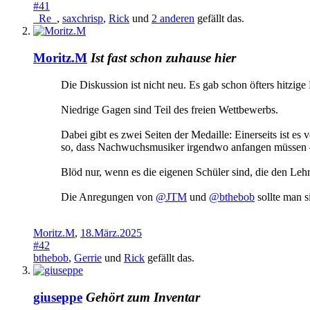
#41
_Re_
,
saxchrisp
,
Rick
und
2 anderen
gefällt das.
Moritz.M
Ist fast schon zuhause hier
Die Diskussion ist nicht neu. Es gab schon öfters hitz
Niedrige Gagen sind Teil des freien Wettbewerbs.
Dabei gibt es zwei Seiten der Medaille: Einerseits ist 
so, dass Nachwuchsmusiker irgendwo anfangen müssen – u
Blöd nur, wenn es die eigenen Schüler sind, die den Le
Die Anregungen von
@JTM
und
@bthebob
sollte man s
Moritz.M
,
18.März.2025
#42
bthebob
,
Gerrie
und
Rick
gefällt das.
giuseppe
Gehört zum Inventar