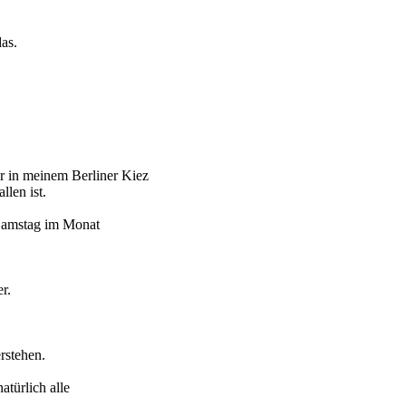
das.
er in meinem Berliner Kiez
llen ist.
n Samstag im Monat
r.
rstehen.
atürlich alle
.