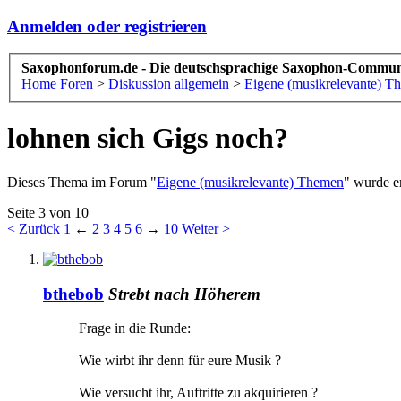
Anmelden oder registrieren
Saxophonforum.de - Die deutschsprachige Saxophon-Commun
Home
Foren
>
Diskussion allgemein
>
Eigene (musikrelevante) T
lohnen sich Gigs noch?
Dieses Thema im Forum "
Eigene (musikrelevante) Themen
" wurde er
Seite 3 von 10
< Zurück
1
←
2
3
4
5
6
→
10
Weiter >
bthebob
Strebt nach Höherem
Frage in die Runde:
Wie wirbt ihr denn für eure Musik ?
Wie versucht ihr, Auftritte zu akquirieren ?