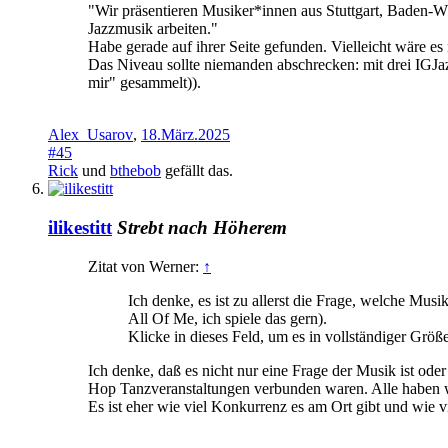
"Wir präsentieren Musiker*innen aus Stuttgart, Baden-W
Jazzmusik arbeiten."
Habe gerade auf ihrer Seite gefunden. Vielleicht wäre es
Das Niveau sollte niemanden abschrecken: mit drei IGJaz
mir" gesammelt)).
Alex_Usarov
,
18.März.2025
#45
Rick
und
bthebob
gefällt das.
ilikestitt
Strebt nach Höherem
Zitat von Werner:
↑
Ich denke, es ist zu allerst die Frage, welche Musi
All Of Me, ich spiele das gern).
Klicke in dieses Feld, um es in vollständiger Größ
Ich denke, daß es nicht nur eine Frage der Musik ist od
Hop Tanzveranstaltungen verbunden waren. Alle haben weit
Es ist eher wie viel Konkurrenz es am Ort gibt und wie 