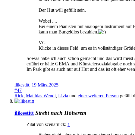
Der Hut will gefüllt sein.
Wobei ....
Bei einem Pianisten mit analogem Instrument auf
kann man Bargeldlos bezahlen.
VG
Klicke in dieses Feld, um es in vollständiger Größ
Sowas habe ich auch schon gemacht und das wird meist s
erfährt er hätte GEMA und Künstelersozialabgabe noch z
Im Park gibt es auch nur auf Hut und das ist oft eher w
ilikestitt
,
19.März.2025
#47
Rick
,
Matthias Wendt
,
Livia
und
einer weiteren Person
gefällt d
ilikestitt
Strebt nach Höherem
Zitat von scenarnick:
↑
Sicher nicht, aber wir kommunizieren transparent da