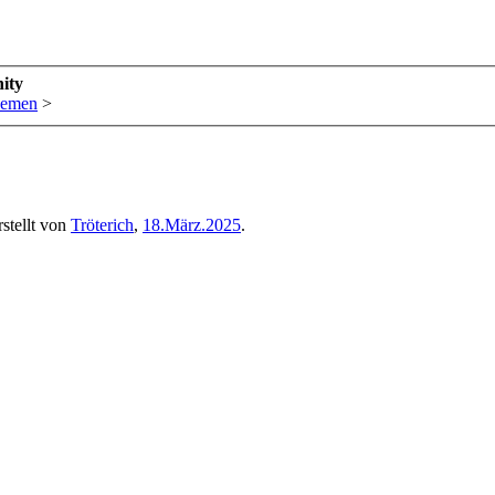
ity
hemen
>
stellt von
Tröterich
,
18.März.2025
.