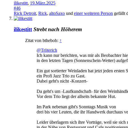
ilikestitt
,
19.März.2025
#46
Rick Detroit
,
Rick
,
altoSaxo
und
einer weiteren Person
gefällt 
ilikestitt
Strebt nach Höherem
Zitat von bthebob:
↑
@Tröterich
Ich kann nur berichten, was mir als Beobachter hi
in den letzten Tagen (Sonnenschein-Wetter) aufgefa
Ein gut sortierter Weinladen hat jetzt jeden erste
ein Profi Jazz Trio zu Gast.
Dabei geht's nicht -Konzert-
Da geht's um -Laufkundschaft- für den Weinhändle
Vor dem Trio liegt der allseits bekannte Hut.
Im Park nebenan gibt's Sonntags Musik von
drei bis vier Leuten, die ihr Handwerk durchaus ve
Leider überlagern sich ihre Vorträge, weil sie sich n
in der Nähe von Restaurant und Cafe positionieren