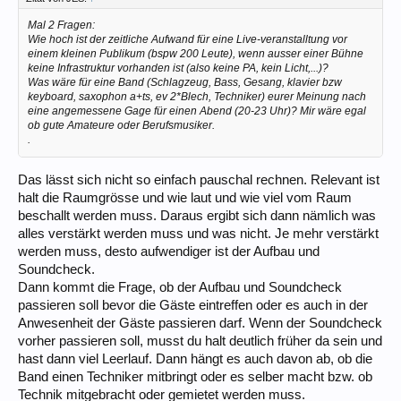
Mal 2 Fragen:
Wie hoch ist der zeitliche Aufwand für eine Live-veranstalltung vor
einem kleinen Publikum (bspw 200 Leute), wenn ausser einer Bühne
keine Infrastruktur vorhanden ist (also keine PA, kein Licht,...)?
Was wäre für eine Band (Schlagzeug, Bass, Gesang, klavier bzw
keyboard, saxophon a+ts, ev 2*Blech, Techniker) eurer Meinung nach
eine angemessene Gage für einen Abend (20-23 Uhr)? Mir wäre egal
ob gute Amateure oder Berufsmusiker.
.
Das lässt sich nicht so einfach pauschal rechnen. Relevant ist
halt die Raumgrösse und wie laut und wie viel vom Raum
beschallt werden muss. Daraus ergibt sich dann nämlich was
alles verstärkt werden muss und was nicht. Je mehr verstärkt
werden muss, desto aufwendiger ist der Aufbau und
Soundcheck.
Dann kommt die Frage, ob der Aufbau und Soundcheck
passieren soll bevor die Gäste eintreffen oder es auch in der
Anwesenheit der Gäste passieren darf. Wenn der Soundcheck
vorher passieren soll, musst du halt deutlich früher da sein und
hast dann viel Leerlauf. Dann hängt es auch davon ab, ob die
Band einen Techniker mitbringt oder es selber macht bzw. ob
Technik mitgebracht oder gemietet werden muss.