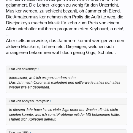
gejammert. Die Lehrer kriegen zu wenig für den Unterricht,
Musiker werden, zu schlecht bezahlt, oh Jammer oh Elend.
Die Amateurmusiker nehmen den Profis die Auftritte weg, die
Discjockeys machen Musik für zehn zum Preis von einem,
Alleinunterhalter mit ihrem programmierten Keyboard, o nein!,
...
Aber seltsamerweise, das Jammern kommt weniger von den
aktiven Musikern, Lehrern etc. Diejenigen, welchen sich
arrangieren bekommen wohl doch genug Gigs, Schüler...
Zitat von saxchrisp:
↑
Interessant, weil ich es ganz anders sehe.
Das Jahr nach Corona ist explodiert und mittlerweile hat es sich alles
wieder wie eingependelt.
Zitat von Analysis Paralysis:
↑
in diesem Jahr hatte ich so viele Gigs unter der Woche, die ich nicht
spielen konnte, weil ich sonst Probleme mit der MS bekommen hätte.
Haben sich Kollegen gefreut.
Zitat von JES:
↑