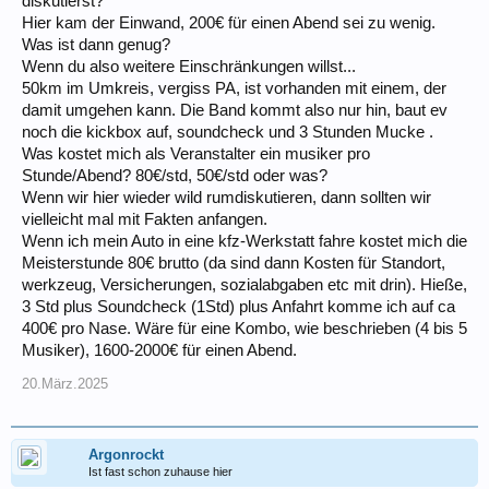
diskutierst?
Hier kam der Einwand, 200€ für einen Abend sei zu wenig.
Was ist dann genug?
Wenn du also weitere Einschränkungen willst...
50km im Umkreis, vergiss PA, ist vorhanden mit einem, der
damit umgehen kann. Die Band kommt also nur hin, baut ev
noch die kickbox auf, soundcheck und 3 Stunden Mucke .
Was kostet mich als Veranstalter ein musiker pro
Stunde/Abend? 80€/std, 50€/std oder was?
Wenn wir hier wieder wild rumdiskutieren, dann sollten wir
vielleicht mal mit Fakten anfangen.
Wenn ich mein Auto in eine kfz-Werkstatt fahre kostet mich die
Meisterstunde 80€ brutto (da sind dann Kosten für Standort,
werkzeug, Versicherungen, sozialabgaben etc mit drin). Hieße,
3 Std plus Soundcheck (1Std) plus Anfahrt komme ich auf ca
400€ pro Nase. Wäre für eine Kombo, wie beschrieben (4 bis 5
Musiker), 1600-2000€ für einen Abend.
20.März.2025
Argonrockt
Ist fast schon zuhause hier