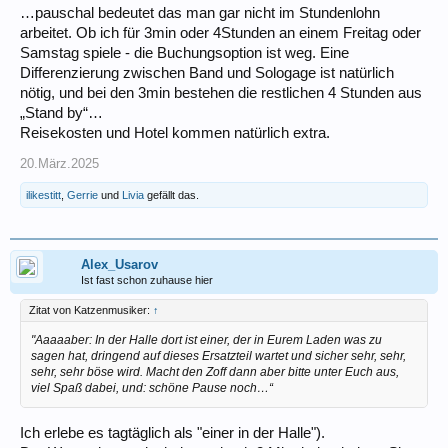
…pauschal bedeutet das man gar nicht im Stundenlohn
arbeitet. Ob ich für 3min oder 4Stunden an einem Freitag oder
Samstag spiele - die Buchungsoption ist weg. Eine
Differenzierung zwischen Band und Sologage ist natürlich
nötig, und bei den 3min bestehen die restlichen 4 Stunden aus
„Stand by“…
Reisekosten und Hotel kommen natürlich extra.
20.März.2025
ilikestitt
,
Gerrie
und
Livia
gefällt das.
Alex_Usarov
Ist fast schon zuhause hier
Zitat von Katzenmusiker:
↑
"Aaaaaber: In der Halle dort ist einer, der in Eurem Laden was zu
sagen hat, dringend auf dieses Ersatzteil wartet und sicher sehr, sehr,
sehr, sehr böse wird. Macht den Zoff dann aber bitte unter Euch aus,
viel Spaß dabei, und: schöne Pause noch…“
Ich erlebe es tagtäglich als "einer in der Halle").