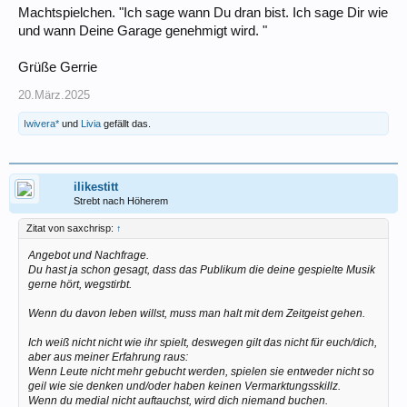
Machtspielchen. "Ich sage wann Du dran bist. Ich sage Dir wie
und wann Deine Garage genehmigt wird. "
Grüße Gerrie
20.März.2025
Iwivera*
und
Livia
gefällt das.
ilikestitt
Strebt nach Höherem
Zitat von saxchrisp:
↑
Angebot und Nachfrage.
Du hast ja schon gesagt, dass das Publikum die deine gespielte Musik
gerne hört, wegstirbt.
Wenn du davon leben willst, muss man halt mit dem Zeitgeist gehen.
Ich weiß nicht nicht wie ihr spielt, deswegen gilt das nicht für euch/dich,
aber aus meiner Erfahrung raus:
Wenn Leute nicht mehr gebucht werden, spielen sie entweder nicht so
geil wie sie denken und/oder haben keinen Vermarktungsskillz.
Wenn du medial nicht auftauchst, wird dich niemand buchen.