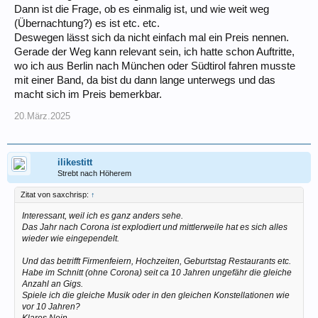
Dann ist die Frage, ob es einmalig ist, und wie weit weg
(Übernachtung?) es ist etc. etc.
Deswegen lässt sich da nicht einfach mal ein Preis nennen.
Gerade der Weg kann relevant sein, ich hatte schon Auftritte,
wo ich aus Berlin nach München oder Südtirol fahren musste
mit einer Band, da bist du dann lange unterwegs und das
macht sich im Preis bemerkbar.
20.März.2025
ilikestitt
Strebt nach Höherem
Zitat von saxchrisp:
↑
Interessant, weil ich es ganz anders sehe.
Das Jahr nach Corona ist explodiert und mittlerweile hat es sich alles
wieder wie eingependelt.
Und das betrifft Firmenfeiern, Hochzeiten, Geburtstag Restaurants etc.
Habe im Schnitt (ohne Corona) seit ca 10 Jahren ungefähr die gleiche
Anzahl an Gigs.
Spiele ich die gleiche Musik oder in den gleichen Konstellationen wie
vor 10 Jahren?
Klares Nein.