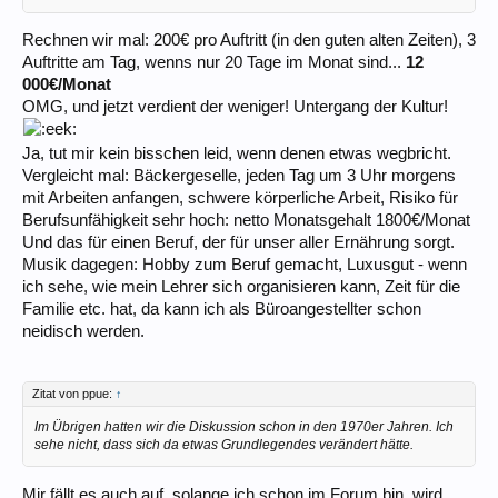
Rechnen wir mal: 200€ pro Auftritt (in den guten alten Zeiten), 3
Auftritte am Tag, wenns nur 20 Tage im Monat sind...
12
000€/Monat
OMG, und jetzt verdient der weniger! Untergang der Kultur!
Ja, tut mir kein bisschen leid, wenn denen etwas wegbricht.
Vergleicht mal: Bäckergeselle, jeden Tag um 3 Uhr morgens
mit Arbeiten anfangen, schwere körperliche Arbeit, Risiko für
Berufsunfähigkeit sehr hoch: netto Monatsgehalt 1800€/Monat
Und das für einen Beruf, der für unser aller Ernährung sorgt.
Musik dagegen: Hobby zum Beruf gemacht, Luxusgut - wenn
ich sehe, wie mein Lehrer sich organisieren kann, Zeit für die
Familie etc. hat, da kann ich als Büroangestellter schon
neidisch werden.
Zitat von ppue:
↑
Im Übrigen hatten wir die Diskussion schon in den 1970er Jahren. Ich
sehe nicht, dass sich da etwas Grundlegendes verändert hätte.
Mir fällt es auch auf, solange ich schon im Forum bin, wird