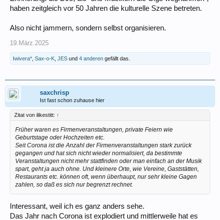
haben zeitgleich vor 50 Jahren die kulturelle Szene betreten.
Also nicht jammern, sondern selbst organisieren.
19.März.2025
Iwivera*
,
Sax-o-K
,
JES
und
4 anderen
gefällt das.
saxchrisp
Ist fast schon zuhause hier
Zitat von ilikestitt:
↑
Früher waren es Firmenveranstaltungen, private Feiern wie
Geburtstage oder Hochzeiten etc.
Seit Corona ist die Anzahl der Firmenveranstaltungen stark zurück
gegangen und hat sich nicht wieder normalisiert, da bestimmte
Veranstaltungen nicht mehr stattfinden oder man einfach an der Musik
spart, geht ja auch ohne. Und kleinere Orte, wie Vereine, Gaststätten,
Restaurants etc. können oft, wenn überhaupt, nur sehr kleine Gagen
zahlen, so daß es sich nur begrenzt rechnet.
Interessant, weil ich es ganz anders sehe.
Das Jahr nach Corona ist explodiert und mittlerweile hat es