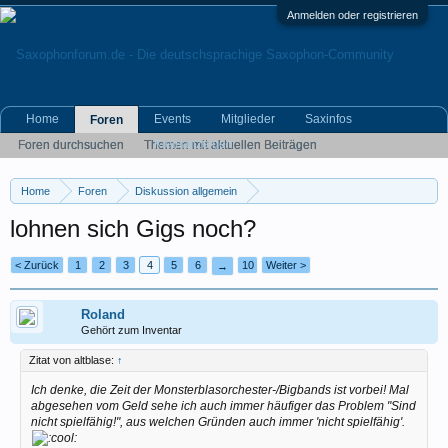
Anmelden oder registrieren
Home
Events
Mitglieder
Saxinfos
Foren
Kleinanzeigen
Foren durchsuchen
Themen mit aktuellen Beiträgen
Home
Foren
Diskussion allgemein
Eigene (musikrelevante) Themen
lohnen sich Gigs noch?
< Zurück
1
2
3
4
5
6
10
Weiter >
→
Roland
Gehört zum Inventar
Zitat von altblase:
↑
Ich denke, die Zeit der Monsterblasorchester-/Bigbands ist vorbei! Mal
abgesehen vom Geld sehe ich auch immer häufiger das Problem "Sind
nicht spielfähig!", aus welchen Gründen auch immer 'nicht spielfähig'.