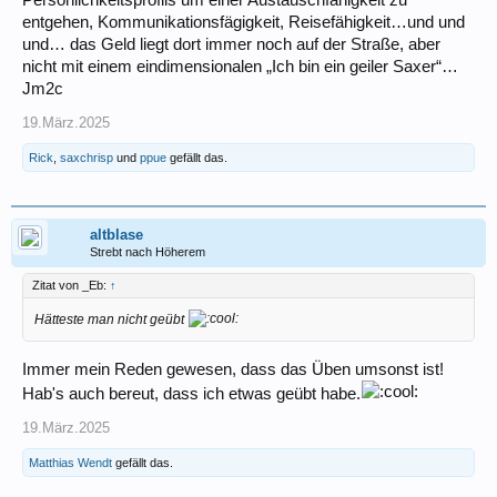
Persönlichkeitsprofils um einer Austauschfähigkeit zu
entgehen, Kommunikationsfägigkeit, Reisefähigkeit…und und
und… das Geld liegt dort immer noch auf der Straße, aber
nicht mit einem eindimensionalen „Ich bin ein geiler Saxer“…
Jm2c
19.März.2025
Rick
,
saxchrisp
und
ppue
gefällt das.
altblase
Strebt nach Höherem
Zitat von _Eb:
↑
Hätteste man nicht geübt
Immer mein Reden gewesen, dass das Üben umsonst ist!
Hab's auch bereut, dass ich etwas geübt habe.
19.März.2025
Matthias Wendt
gefällt das.