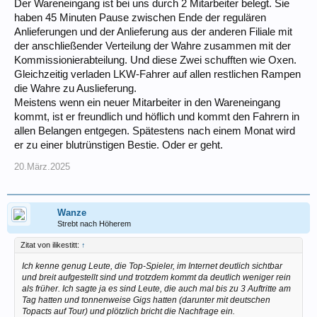
Der Wareneingang ist bei uns durch 2 Mitarbeiter belegt. Sie
haben 45 Minuten Pause zwischen Ende der regulären
Anlieferungen und der Anlieferung aus der anderen Filiale mit
der anschließender Verteilung der Wahre zusammen mit der
Kommissionierabteilung. Und diese Zwei schufften wie Oxen.
Gleichzeitig verladen LKW-Fahrer auf allen restlichen Rampen
die Wahre zu Auslieferung.
Meistens wenn ein neuer Mitarbeiter in den Wareneingang
kommt, ist er freundlich und höflich und kommt den Fahrern in
allen Belangen entgegen. Spätestens nach einem Monat wird
er zu einer blutrünstigen Bestie. Oder er geht.
20.März.2025
Wanze
Strebt nach Höherem
Zitat von ilikestitt:
↑
Ich kenne genug Leute, die Top-Spieler, im Internet deutlich sichtbar
und breit aufgestellt sind und trotzdem kommt da deutlich weniger rein
als früher. Ich sagte ja es sind Leute, die auch mal bis zu 3 Auftritte am
Tag hatten und tonnenweise Gigs hatten (darunter mit deutschen
Topacts auf Tour) und plötzlich bricht die Nachfrage ein.