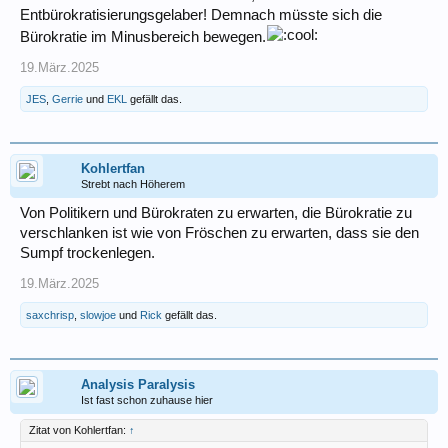
Entbürokratisierungsgelaber! Demnach müsste sich die
Bürokratie im Minusbereich bewegen.
19.März.2025
JES
,
Gerrie
und
EKL
gefällt das.
Kohlertfan
Strebt nach Höherem
Von Politikern und Bürokraten zu erwarten, die Bürokratie zu
verschlanken ist wie von Fröschen zu erwarten, dass sie den
Sumpf trockenlegen.
19.März.2025
saxchrisp
,
slowjoe
und
Rick
gefällt das.
Analysis Paralysis
Ist fast schon zuhause hier
Zitat von Kohlertfan:
↑