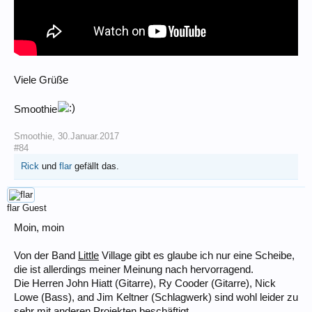
Viele Grüße
Smoothie
Smoothie
,
30.Januar.2017
#84
Rick
und
flar
gefällt das.
flar
Guest
Moin, moin
Von der Band
Little
Village gibt es glaube ich nur eine Scheibe,
die ist allerdings meiner Meinung nach hervorragend.
Die Herren John Hiatt (Gitarre), Ry Cooder (Gitarre), Nick
Lowe (Bass), and Jim Keltner (Schlagwerk) sind wohl leider zu
sehr mit anderen Projekten beschäftigt.