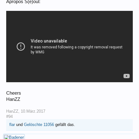
Apropos S(e)oul:
Cheers
HanZZ
HanZZ
,
10.März.2017
#94
flar
und
Gelöschte 11056
gefällt das.