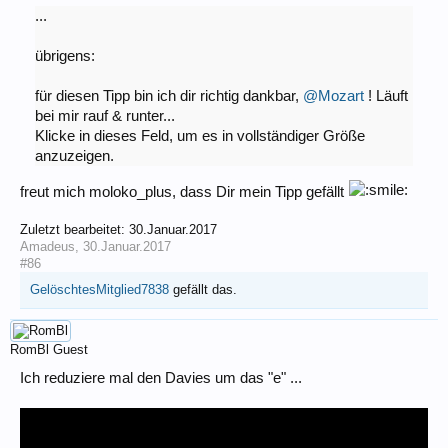
...
übrigens:
für diesen Tipp bin ich dir richtig dankbar,
@Mozart
! Läuft
bei mir rauf & runter...
Klicke in dieses Feld, um es in vollständiger Größe
anzuzeigen.
freut mich moloko_plus, dass Dir mein Tipp gefällt
Zuletzt bearbeitet:
30.Januar.2017
Amadeus
,
30.Januar.2017
#86
GelöschtesMitglied7838
gefällt das.
RomBl
Guest
Ich reduziere mal den Davies um das "e" ...