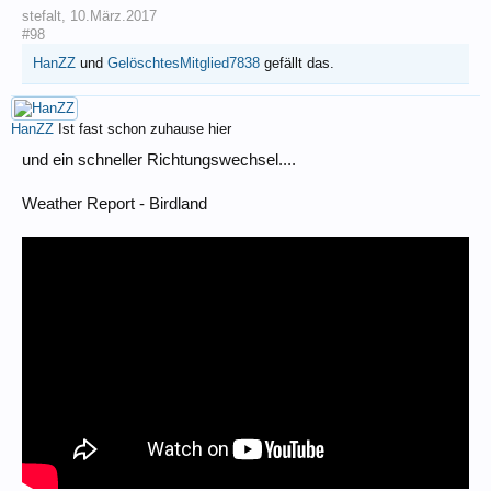
stefalt
,
10.März.2017
#98
HanZZ
und
GelöschtesMitglied7838
gefällt das.
HanZZ
Ist fast schon zuhause hier
und ein schneller Richtungswechsel....
Weather Report - Birdland