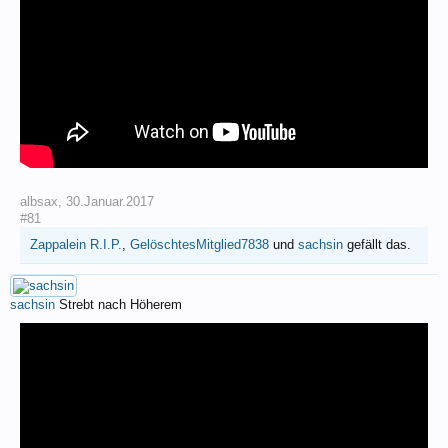
albsax
,
30.Januar.2017
#81
Zappalein R.I.P.
,
GelöschtesMitglied7838
und
sachsin
gefällt das.
sachsin
Strebt nach Höherem