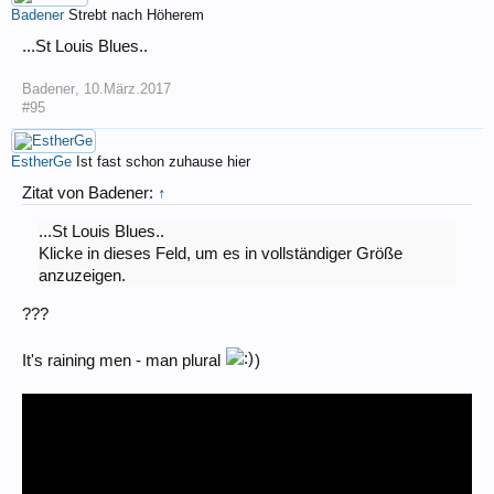
Badener
Strebt nach Höherem
...St Louis Blues..
Badener
,
10.März.2017
#95
EstherGe
Ist fast schon zuhause hier
Zitat von Badener:
↑
...St Louis Blues..
Klicke in dieses Feld, um es in vollständiger Größe
anzuzeigen.
???
It's raining men - man plural
)