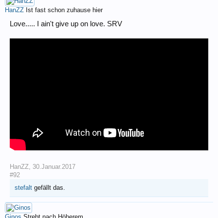
HanZZ
Ist fast schon zuhause hier
Love..... I ain't give up on love. SRV
HanZZ
,
30.Januar.2017
#92
stefalt
gefällt das.
Ginos
Strebt nach Höherem