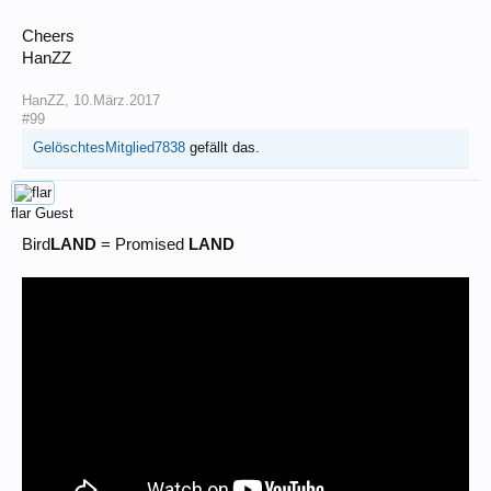
Cheers
HanZZ
HanZZ
,
10.März.2017
#99
GelöschtesMitglied7838
gefällt das.
flar
Guest
Bird
LAND
= Promised
LAND