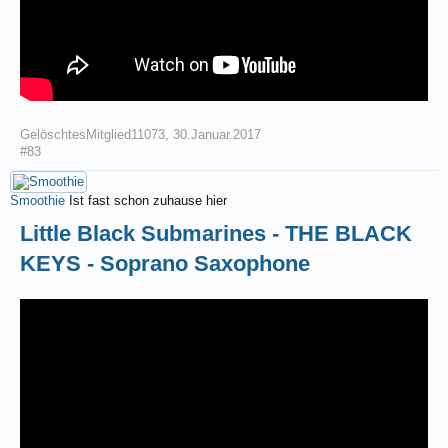
GelöschtesMitglied11073
,
30.Januar.2017
#83
Smoothie
Ist fast schon zuhause hier
Little Black Submarines - THE BLACK
KEYS - Soprano Saxophone