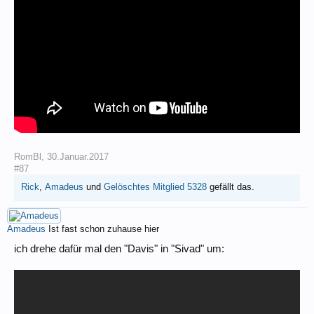
RomBl
,
30.Januar.2017
#87
Rick
,
Amadeus
und
Gelöschtes Mitglied 5328
gefällt das.
Amadeus
Ist fast schon zuhause hier
ich drehe dafür mal den "Davis" in "Sivad" um: