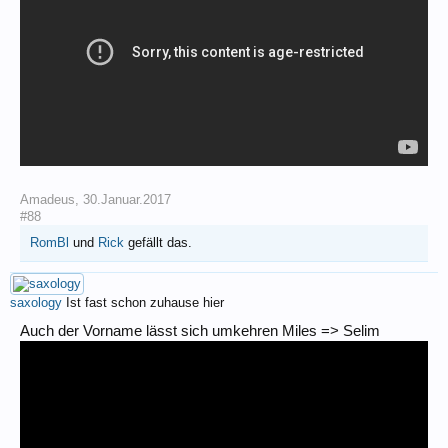
Amadeus
,
30.Januar.2017
#88
RomBl
und
Rick
gefällt das.
saxology
Ist fast schon zuhause hier
Auch der Vorname lässt sich umkehren Miles => Selim