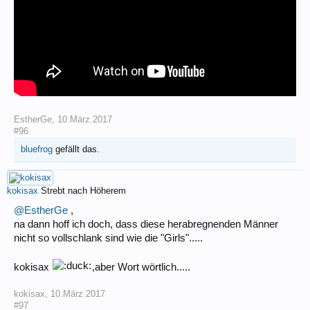
EstherGe
,
10.März.2017
#96
bluefrog
gefällt das.
kokisax
Strebt nach Höherem
@EstherGe
,
na dann hoff ich doch, dass diese herabregnenden Männer
nicht so vollschlank sind wie die "Girls".....
kokisax
,aber Wort wörtlich.....
kokisax
,
10.März.2017
#97