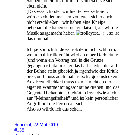
Sachen abliefern - nur mir erschließen sie sich
eben nicht.
(Das was ich oder wir hier teilweise hören,
würde sich den meisten von euch sicher auch
nicht erschließen - wir haben eine Kneipe
nebenan, die haben schon geklatscht, als wir die
Musik ausgemacht haben
... )... so ist
das nunmal.
Ich persönlich finde es trotzdem nicht schlimm,
wenn mal Kritik geübt wird an einer Darbietung
(und wenn ein Vortrag mal in die Grütze
gegangen ist, dann ist er das halt). Jeder, der auf
der Bühne steht gibt sich ja irgendwie der Kritik
preis und muss auch mal Tiefschläge einstecken.
Aus Freundlichkeit muss man ja nicht an der
eigenen Wahrnehmungsschraube drehen und das
Gegenteil behaupten. Gehört ja irgendwie auch
zur "Meinungsfreiheit" und ist kein persönlicher
Angriff auf die Person an sich.
Also so würde ich das sehen.
Supersol
,
22.Mai.2019
#138