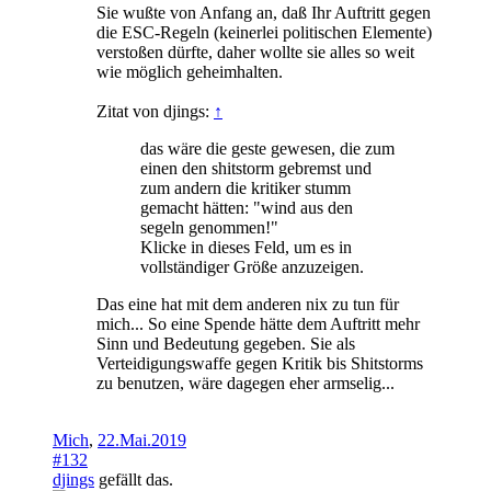
Sie wußte von Anfang an, daß Ihr Auftritt gegen
die ESC-Regeln (keinerlei politischen Elemente)
verstoßen dürfte, daher wollte sie alles so weit
wie möglich geheimhalten.
Zitat von djings:
↑
das wäre die geste gewesen, die zum
einen den shitstorm gebremst und
zum andern die kritiker stumm
gemacht hätten: "wind aus den
segeln genommen!"
Klicke in dieses Feld, um es in
vollständiger Größe anzuzeigen.
Das eine hat mit dem anderen nix zu tun für
mich... So eine Spende hätte dem Auftritt mehr
Sinn und Bedeutung gegeben. Sie als
Verteidigungswaffe gegen Kritik bis Shitstorms
zu benutzen, wäre dagegen eher armselig...
Mich
,
22.Mai.2019
#132
djings
gefällt das.