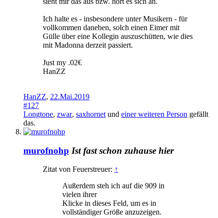
sieht mir das aus bzw. hört es sich an.
Ich halte es - insbesondere unter Musikern - für
vollkommen daneben, solch einen Eimer mit
Gülle über eine Kollegin auszuschütten, wie dies
mit Madonna derzeit passiert.
Just my .02€
HanZZ
HanZZ
,
22.Mai.2019
#127
Longtone
,
zwar
,
saxhornet
und
einer weiteren Person
gefällt
das.
murofnohp
Ist fast schon zuhause hier
Zitat von Feuerstreuer:
↑
Außerdem steh ich auf die 909 in
vielen ihrer
Klicke in dieses Feld, um es in
vollständiger Größe anzuzeigen.