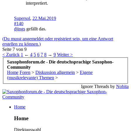
interpretiert.
Supersol
,
22.Mai.2019
#140
djings
gefällt das.
(Du musst angemeldet oder registriert sein, um eine Antwort
erstellen zu können.)
Seite 7 von 9
< Zurück
1
←
4
5
6
7
8
→
9
Weiter >
Saxophonforum.de - Die deutschsprachige Saxophon-
Community
Home
Foren
>
Diskussion allgemein
>
Eigene
(musikrelevante) Themen
>
Ignore Threads by
Nobita
Home
Home
Direktauswahl