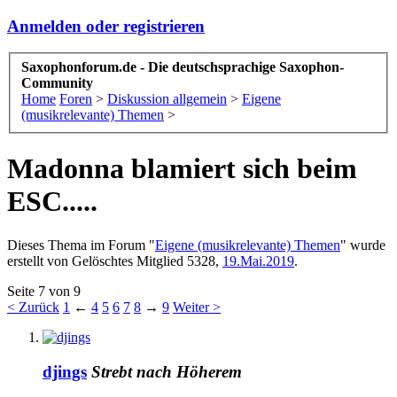
Anmelden oder registrieren
Saxophonforum.de - Die deutschsprachige Saxophon-
Community
Home
Foren
>
Diskussion allgemein
>
Eigene
(musikrelevante) Themen
>
Madonna blamiert sich beim
ESC.....
Dieses Thema im Forum "
Eigene (musikrelevante) Themen
" wurde
erstellt von
Gelöschtes Mitglied 5328
,
19.Mai.2019
.
Seite 7 von 9
< Zurück
1
←
4
5
6
7
8
→
9
Weiter >
djings
Strebt nach Höherem