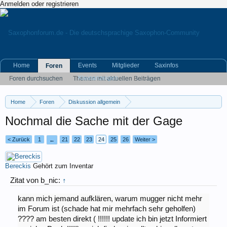
Anmelden oder registrieren
Home
Events
Mitglieder
Saxinfos
Foren
Kleinanzeigen
Foren durchsuchen
Themen mit aktuellen Beiträgen
Home
Foren
Diskussion allgemein
Eigene (musikrelevante) Themen
Nochmal die Sache mit der Gage
< Zurück
1
21
22
23
24
25
26
Weiter >
←
Bereckis
Gehört zum Inventar
Zitat von b_nic:
↑
kann mich jemand aufklären, warum mugger nicht mehr
im Forum ist (schade hat mir mehrfach sehr geholfen)
???? am besten direkt ( !!!!!! update ich bin jetzt Informiert