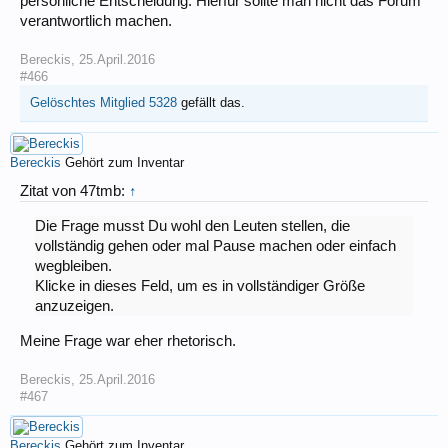
persönliche Entscheidung. Hierfür sollte man nicht das Forum
verantwortlich machen.
Bereckis
,
25.April.2016
#466
Gelöschtes Mitglied 5328
gefällt das.
Bereckis
Gehört zum Inventar
Zitat von 47tmb:
↑
Die Frage musst Du wohl den Leuten stellen, die
vollständig gehen oder mal Pause machen oder einfach
wegbleiben.
Klicke in dieses Feld, um es in vollständiger Größe
anzuzeigen.
Meine Frage war eher rhetorisch.
Bereckis
,
25.April.2016
#467
Bereckis
Gehört zum Inventar