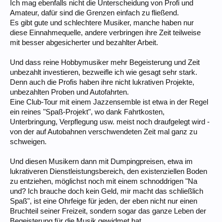
Ich mag ebenfalls nicht die Unterscheidung von Profi und
Amateur, dafür sind die Grenzen einfach zu fließend.
Es gibt gute und schlechtere Musiker, manche haben nur
diese Einnahmequelle, andere verbringen ihre Zeit teilweise
mit besser abgesicherter und bezahlter Arbeit.
Und dass reine Hobbymusiker mehr Begeisterung und Zeit
unbezahlt investieren, bezweifle ich wie gesagt sehr stark.
Denn auch die Profis haben ihre nicht lukrativen Projekte,
unbezahlten Proben und Autofahrten.
Eine Club-Tour mit einem Jazzensemble ist etwa in der Regel
ein reines "Spaß-Projekt", wo dank Fahrtkosten,
Unterbringung, Verpflegung usw. meist noch draufgelegt wird -
von der auf Autobahnen verschwendeten Zeit mal ganz zu
schweigen.
Und diesen Musikern dann mit Dumpingpreisen, etwa im
lukrativeren Dienstleistungsbereich, den existenziellen Boden
zu entziehen, möglichst noch mit einem schnoddrigen "Na
und? Ich brauche doch kein Geld, mir macht das schließlich
Spaß", ist eine Ohrfeige für jeden, der eben nicht nur einen
Bruchteil seiner Freizeit, sondern sogar das ganze Leben der
Begeisterung für die Musik gewidmet hat.