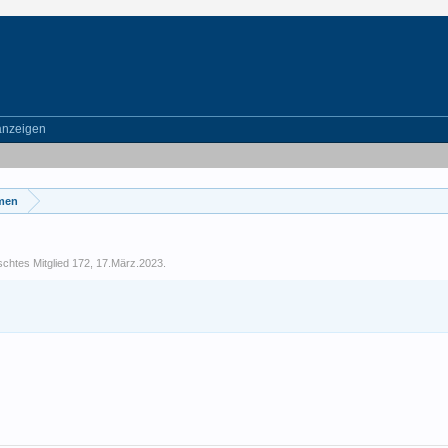
anzeigen
emen
chtes Mitglied 172
,
17.März.2023
.