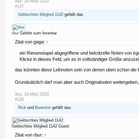
rbur
,
24.März.2023
#127
Gelöschtes Mitglied 1142
gefällt das.
rbur
Gehört zum Inventar
Zitat von gaga:
↑
ein Riesenstapel abgegriffene und bekritzelte Noten von 
Klicke in dieses Feld, um es in vollständiger Größe anzuze
das könnten diese Leihnoten sein von denen oben schon die
Grundsätzlich darf man aber auch Originalnoten weitergeben
rbur
,
24.März.2023
#128
Rick
und
Bereckis
gefällt das.
Gelöschtes Mitglied 1142
Guest
Zitat von rbur:
↑