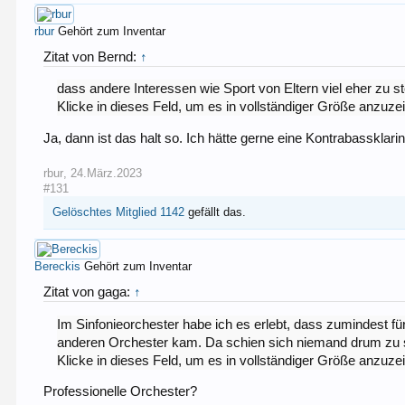
rbur
Gehört zum Inventar
Zitat von Bernd:
↑
dass andere Interessen wie Sport von Eltern viel eher zu 
Klicke in dieses Feld, um es in vollständiger Größe anzuze
Ja, dann ist das halt so. Ich hätte gerne eine Kontrabasskla
rbur
,
24.März.2023
#131
Gelöschtes Mitglied 1142
gefällt das.
Bereckis
Gehört zum Inventar
Zitat von gaga:
↑
Im Sinfonieorchester habe ich es erlebt, dass zumindest für
anderen Orchester kam. Da schien sich niemand drum zu sc
Klicke in dieses Feld, um es in vollständiger Größe anzuze
Professionelle Orchester?