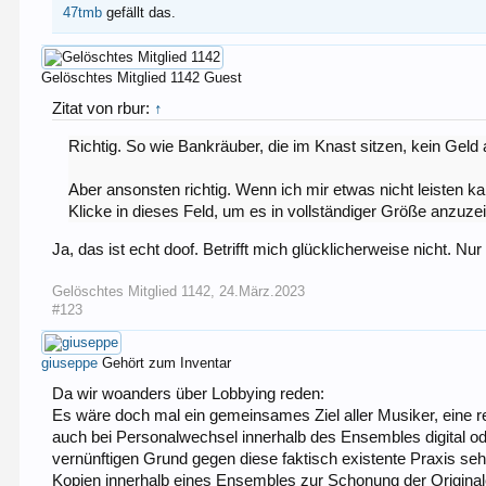
47tmb
gefällt das.
Gelöschtes Mitglied 1142
Guest
Zitat von rbur:
↑
Richtig. So wie Bankräuber, die im Knast sitzen, kein Gel
Aber ansonsten richtig. Wenn ich mir etwas nicht leisten ka
Klicke in dieses Feld, um es in vollständiger Größe anzuze
Ja, das ist echt doof. Betrifft mich glücklicherweise nicht. Nu
Gelöschtes Mitglied 1142
,
24.März.2023
#123
giuseppe
Gehört zum Inventar
Da wir woanders über Lobbying reden:
Es wäre doch mal ein gemeinsames Ziel aller Musiker, eine 
auch bei Personalwechsel innerhalb des Ensembles digital od
vernünftigen Grund gegen diese faktisch existente Praxis seh
Kopien innerhalb eines Ensembles zur Schonung der Original