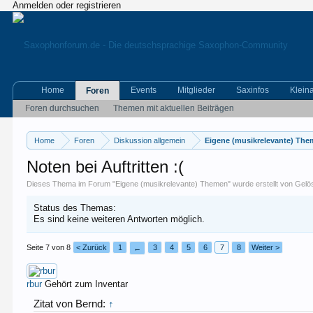
Anmelden oder registrieren
Home
Events
Mitglieder
Saxinfos
Klein
Foren
Foren durchsuchen
Themen mit aktuellen Beiträgen
Home
Foren
Diskussion allgemein
Eigene (musikrelevante) Th
Noten bei Auftritten :(
Dieses Thema im Forum "
Eigene (musikrelevante) Themen
" wurde erstellt von
Gelös
Status des Themas:
Es sind keine weiteren Antworten möglich.
Seite 7 von 8
< Zurück
1
3
4
5
6
7
8
Weiter >
←
rbur
Gehört zum Inventar
Zitat von Bernd:
↑