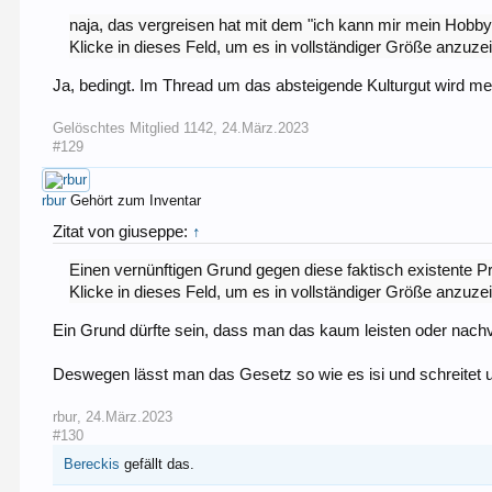
naja, das vergreisen hat mit dem "ich kann mir mein Hobby 
Klicke in dieses Feld, um es in vollständiger Größe anzuze
Ja, bedingt. Im Thread um das absteigende Kulturgut wird me
Gelöschtes Mitglied 1142
,
24.März.2023
#129
rbur
Gehört zum Inventar
Zitat von giuseppe:
↑
Einen vernünftigen Grund gegen diese faktisch existente Pr
Klicke in dieses Feld, um es in vollständiger Größe anzuze
Ein Grund dürfte sein, dass man das kaum leisten oder nach
Deswegen lässt man das Gesetz so wie es isi und schreitet u
rbur
,
24.März.2023
#130
Bereckis
gefällt das.