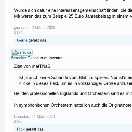
Würde sich dafür eine Interessensgemeinschaft finden, die di
Mir wären das zum Beispiel 25 Euro Jahresbeitrag in einem V
giuseppe
,
24.März.2023
#124
Gerrie
gefällt das.
Bereckis
Gehört zum Inventar
Zitat von matThiaS:
↑
Ist ja auch keine Schande vom Blatt zu spielen. Nur ist's
Klicke in dieses Feld, um es in vollständiger Größe anzuze
Bei den professionellen BigBands und Orchestern sind es mit 
In symphonischen Orchestern hatte ich auch die Originalno
Bereckis
,
24.März.2023
#125
Rick
gefällt das.