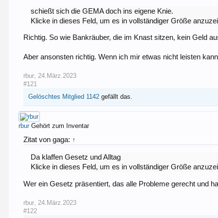
schießt sich die GEMA doch ins eigene Knie.
Klicke in dieses Feld, um es in vollständiger Größe anzuze
Richtig. So wie Bankräuber, die im Knast sitzen, kein Geld 
Aber ansonsten richtig. Wenn ich mir etwas nicht leisten kann
rbur
,
24.März.2023
#121
Gelöschtes Mitglied 1142
gefällt das.
rbur
Gehört zum Inventar
Zitat von gaga:
↑
Da klaffen Gesetz und Alltag
Klicke in dieses Feld, um es in vollständiger Größe anzuze
Wer ein Gesetz präsentiert, das alle Probleme gerecht und ha
rbur
,
24.März.2023
#122