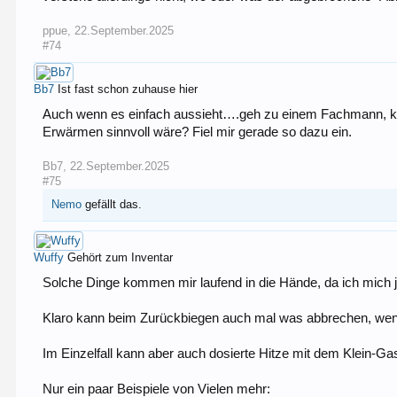
ppue
,
22.September.2025
#74
Bb7
Ist fast schon zuhause hier
Auch wenn es einfach aussieht….geh zu einem Fachmann, kann
Erwärmen sinnvoll wäre? Fiel mir gerade so dazu ein.
Bb7
,
22.September.2025
#75
Nemo
gefällt das.
Wuffy
Gehört zum Inventar
Solche Dinge kommen mir laufend in die Hände, da ich mich j
Klaro kann beim Zurückbiegen auch mal was abbrechen, wenn 
Im Einzelfall kann aber auch dosierte Hitze mit dem Klein-Ga
Nur ein paar Beispiele von Vielen mehr: