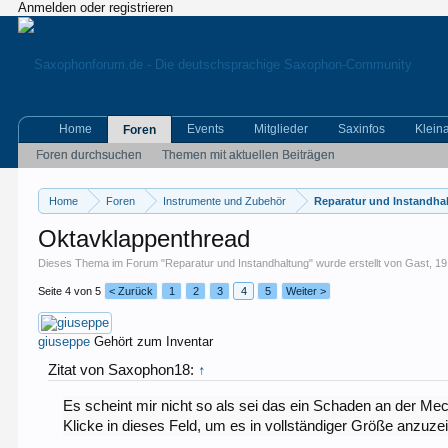
Anmelden oder registrieren
Home
Events
Mitglieder
Saxinfos
Klein
Foren
Foren durchsuchen
Themen mit aktuellen Beiträgen
Home
Foren
Instrumente und Zubehör
Reparatur und Instandha
Oktavklappenthread
Dieses Thema im Forum "
Reparatur und Instandhaltung
" wurde erstellt von
Gast
,
19
Seite 4 von 5
< Zurück
1
2
3
4
5
Weiter >
giuseppe
Gehört zum Inventar
Zitat von Saxophon18:
↑
Es scheint mir nicht so als sei das ein Schaden an der Mec
Klicke in dieses Feld, um es in vollständiger Größe anzuze