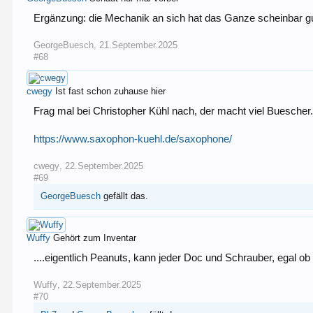
Ergänzung: die Mechanik an sich hat das Ganze scheinbar gu
GeorgeBuesch
,
21.September.2025
#68
cwegy
Ist fast schon zuhause hier
Frag mal bei Christopher Kühl nach, der macht viel Buescher
https://www.saxophon-kuehl.de/saxophone/
cwegy
,
22.September.2025
#69
GeorgeBuesch
gefällt das.
Wuffy
Gehört zum Inventar
....eigentlich Peanuts, kann jeder Doc und Schrauber, egal 
Wuffy
,
22.September.2025
#70