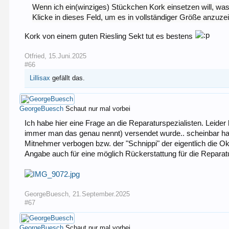
Wenn ich ein(winziges) Stückchen Kork einsetzen will, 
Klicke in dieses Feld, um es in vollständiger Größe anzuze
Kork von einem guten Riesling Sekt tut es bestens
Otfried
,
15.Juni.2025
#66
Lillisax
gefällt das.
GeorgeBuesch
Schaut nur mal vorbei
Ich habe hier eine Frage an die Reparaturspezialisten. Leid
immer man das genau nennt) versendet wurde.. scheinbar hat
Mitnehmer verbogen bzw. der "Schnippi" der eigentlich die Ok
Angabe auch für eine möglich Rückerstattung für die Reparat
GeorgeBuesch
,
21.September.2025
#67
GeorgeBuesch
Schaut nur mal vorbei