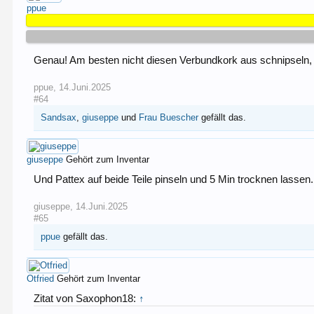
ppue
Genau! Am besten nicht diesen Verbundkork aus schnipseln, 
ppue
,
14.Juni.2025
#64
Sandsax
,
giuseppe
und
Frau Buescher
gefällt das.
giuseppe
Gehört zum Inventar
Und Pattex auf beide Teile pinseln und 5 Min trocknen lassen.
giuseppe
,
14.Juni.2025
#65
ppue
gefällt das.
Otfried
Gehört zum Inventar
Zitat von Saxophon18:
↑