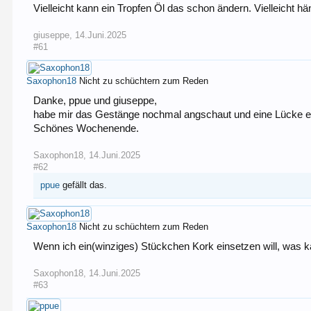
Vielleicht kann ein Tropfen Öl das schon ändern. Vielleicht hä
giuseppe
,
14.Juni.2025
#61
Saxophon18
Nicht zu schüchtern zum Reden
Danke, ppue und giuseppe,
habe mir das Gestänge nochmal angschaut und eine Lücke ent
Schönes Wochenende.
Saxophon18
,
14.Juni.2025
#62
ppue
gefällt das.
Saxophon18
Nicht zu schüchtern zum Reden
Wenn ich ein(winziges) Stückchen Kork einsetzen will, wa
Saxophon18
,
14.Juni.2025
#63