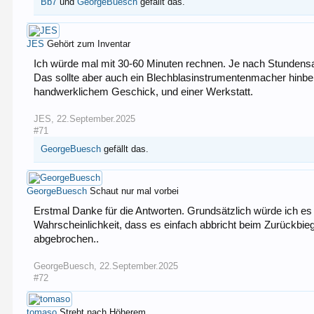
Bb7
und
GeorgeBuesch
gefällt das.
JES
Gehört zum Inventar
Ich würde mal mit 30-60 Minuten rechnen. Je nach Stundensat
Das sollte aber auch ein Blechblasinstrumentenmacher hinb
handwerklichem Geschick, und einer Werkstatt.
JES
,
22.September.2025
#71
GeorgeBuesch
gefällt das.
GeorgeBuesch
Schaut nur mal vorbei
Erstmal Danke für die Antworten. Grundsätzlich würde ich es m
Wahrscheinlichkeit, dass es einfach abbricht beim Zurückbi
abgebrochen..
GeorgeBuesch
,
22.September.2025
#72
tomaso
Strebt nach Höherem