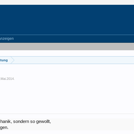
anzeigen
ltung
.Mai.2014
.
hanik, sondern so gewollt,
igen.