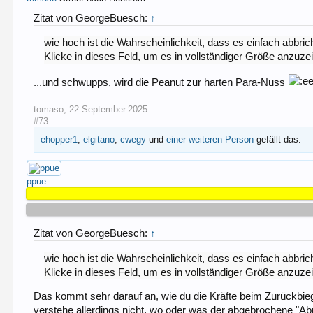
Zitat von GeorgeBuesch:
↑
wie hoch ist die Wahrscheinlichkeit, dass es einfach abbri
Klicke in dieses Feld, um es in vollständiger Größe anzuze
...und schwupps, wird die Peanut zur harten Para-Nuss
tomaso
,
22.September.2025
#73
ehopper1
,
elgitano
,
cwegy
und
einer weiteren Person
gefällt das.
ppue
Zitat von GeorgeBuesch:
↑
wie hoch ist die Wahrscheinlichkeit, dass es einfach abbri
Klicke in dieses Feld, um es in vollständiger Größe anzuze
Das kommt sehr darauf an, wie du die Kräfte beim Zurückbiegen
verstehe allerdings nicht, wo oder was der abgebrochene "Ab