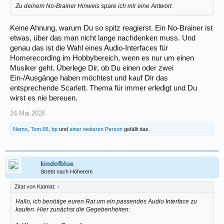
Zu deinem No-Brainer Hinweis spare ich mir eine Antwort.
Keine Ahnung, warum Du so spitz reagierst. Ein No-Brainer ist
etwas, über das man nicht lange nachdenken muss. Und
genau das ist die Wahl eines Audio-Interfaces für
Homerecording im Hobbybereich, wenn es nur um einen
Musiker geht. Überlege Dir, ob Du einen oder zwei
Ein-/Ausgänge haben möchtest und kauf Dir das
entsprechende Scarlett. Thema für immer erledigt und Du
wirst es nie bereuen.
24.Mai.2026
Nemo
,
Tom.66
,
bp
und
einer weiteren Person
gefällt das.
kindofblue
Strebt nach Höherem
Zitat von Katmat:
↑
Hallo, ich benötige euren Rat um ein passendes Audio Interface zu
kaufen. Hier zunächst die Gegebenheiten: