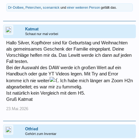
Dr-Dolbee
,
Peterchen
,
scenarnick
und
einer weiteren Person
gefällt das.
Katmat
Schaut nur mal vorbei
Hallo Silver, Kopfhörer sind für Geburtstag und Weihnachten
als gemeinsames Geschenk der Familie eingeplant. Deine
Vorschläge helfen mir da. Das Lewitt werde ich dann auf jeden
Fall testen.
Bei der Auswahl des DAW werde ich großen Wert auf ein
Handbuch oder gute YT Videos legen. Mit Try and Error
komme ich nie weiter
. Ich habe mich länger am Zoom H2n
abgearbeitet; es war mir zu fummelig.
Ist natürlich kein Vergleich mit dem H5.
Gruß Katmat
23.Mai.2026
Otfried
Gehört zum Inventar