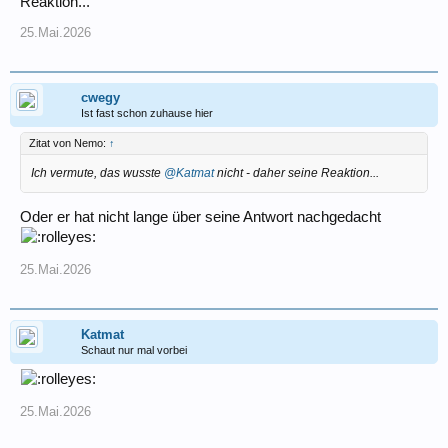
Reaktion...
5. DAW
25.Mai.2026
Hier werde ich mich schlau machen, wenn ich kurz vor dem Ansparziel
bin.
Ich hoffe auf diesem Weg schlauer zu werden; ein "passendes Audio
cwegy
Interface und Mikrofon" einplanen zu können, und mich erst mal auf
Ist fast schon zuhause hier
das Sax Spielen und sparen zu konzentrieren.
Zitat von Nemo:
↑
Schönes Pfingstwochenende
Ich vermute, das wusste
@Katmat
nicht - daher seine Reaktion...
Katmat
Oder er hat nicht lange über seine Antwort nachgedacht
25.Mai.2026
Katmat
Schaut nur mal vorbei
25.Mai.2026