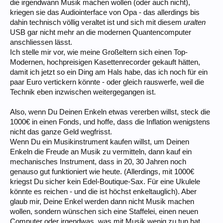
die irgendwann Musik machen wollen (oder auch nicht),
kriegen sie das Audiointerface von Opa - das allerdings bis
dahin technisch völlig veraltet ist und sich mit diesem
uralten
USB gar nicht mehr an die modernen Quantencomputer
anschliessen lässt.
Ich stelle mir vor, wie meine Großeltern sich einen Top-
Modernen, hochpreisigen Kasettenrecorder gekauft hätten,
damit ich jetzt so ein Ding am Hals habe, das ich noch für ein
paar Euro vertickern könnte - oder gleich rauswerfe, weil die
Technik eben inzwischen weitergegangen ist.
Also, wenn Du Deinen Enkeln etwas vererben willst, steck die
1000€ in einen Fonds, und hoffe, dass die Inflation wenigstens
nicht das ganze Geld wegfrisst.
Wenn Du ein Musikinstrument kaufen willst, um Deinen
Enkeln die Freude an Musik zu vermitteln, dann kauf ein
mechanisches Instrument, dass in 20, 30 Jahren noch
genauso gut funktioniert wie heute. (Allerdings, mit 1000€
kriegst Du sicher kein Edel-Boutique-Sax. Für eine Ukulele
könnte es reichen - und die ist höchst enkeltauglich). Aber
glaub mir, Deine Enkel werden dann nicht Musik machen
wollen, sondern wünschen sich eine Staffelei, einen neuen
Computer oder irgendwas, was mit Musik wenig zu tun hat.