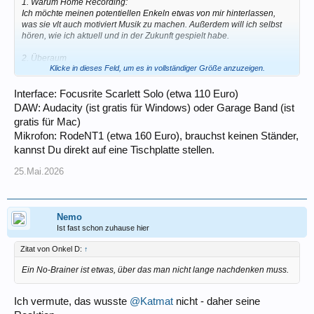
1. Warum Home Recording:
Ich möchte meinen potentiellen Enkeln etwas von mir hinterlassen,
was sie vlt auch motiviert Musik zu machen. Außerdem will ich selbst
hören, wie ich aktuell und in der Zukunft gespielt habe.
2. Überaum
Klicke in dieses Feld, um es in vollständiger Größe anzuzeigen.
Mein Überaum ist aus akustischer Sicht eine 4 ; Änderungen am Raum
sind aus Sicht meiner Frau (für mich nachvollziehbar) nicht weiter
möglich.
Interface: Focusrite Scarlett Solo (etwa 110 Euro)
DAW: Audacity (ist gratis für Windows) oder Garage Band (ist
3. Bisherige Recherchen Mikrofon / Audio Interface / DAW
gratis für Mac)
Ich habe in den vergangenen Tagen (oder schon Wochen) das Forum
Mikrofon: RodeNT1 (etwa 160 Euro), brauchst keinen Ständer,
durchforstet und einiges inzwischen verstanden (glaube ich).
Mein Budget (welches ich in den kommenden Monaten weiter anspare;
kannst Du direkt auf eine Tischplatte stellen.
Ziel Dezember) läge bei +/- 1000€.
25.Mai.2026
Evtl. Mikrfofon Auswahl:
Shure SM 7 B / Beyer M88 / EV-RE 20 alle 3 würde ich zum testen
dann ausprobieren.Preislage zwischen 400 € und 625 €. Wenn eins
eurer Meinung "gar nicht geht", dann schreibt das bitte und schlagt mir
Nemo
bitte eine Alternativer vor.
Ist fast schon zuhause hier
4. Warum frage ich euch jetzt wegen eines "passenden Audio
Zitat von Onkel D:
↑
Interface" ?
Ein No-Brainer ist etwas, über das man nicht lange nachdenken muss.
Weil ich einige Male im Forum gelesen habe, dass zwischen "Qualität
(Preis) des Mikrofons und des Audio Interfaces eine gewisse Relation
bestehen sollte. Und nebenbei bin ich bei einigen Beschreibungen der
Ich vermute, das wusste
@Katmat
nicht - daher seine
Geräte auch unsicher was ich tatsächlich brauche.