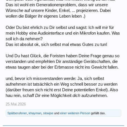
Das ist wohl ein Generationenproblem, dass wir unsere
Wünsche auf unsere Kinder, Enkel, ... projeizieren. Dabei
wollen die Bälger ihr eigenes Leben leben .)
Oder Du bist ehrlich zu Dir selbst und sagst: Ich will mir für
mein Hobby eine Audiointerface und ein Mikrofon kaufen. Was
soll ich da nehmen?
Das ist absolut ok, sich selbst mal etwas Gutes zu tun!
Und Du hast Glück, die Foristen haben Deine Frage genau so
verstanden und empfehlen Dir anständige Gerätschaften, die
etwas taugen aber bei der Erbmasse nicht ins Gewicht fallen.
und, bevor ich missverstanden werde: Ja, sich selbst
aufnehmen ist tatsächlich ein Weg schnell besser zu werden
(darüber freuen sich nicht erst Deine potentiellen Enkel). Also
hau rein, schaff
Dir
eine Möglichkeit
dich
aufzunehmen.
25.Mai.2026
Spätberufener
,
khayman
,
slowjoe
und
einer weiteren Person
gefällt das.