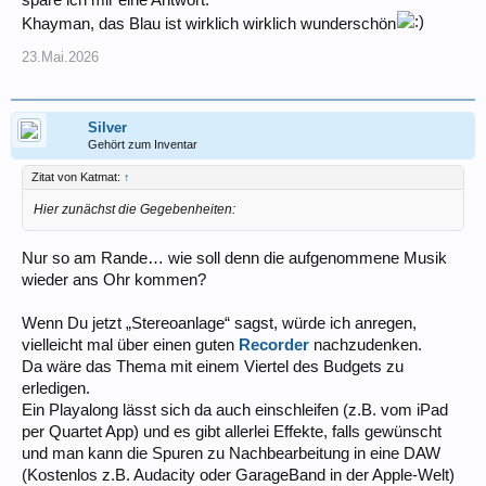
spare ich mir eine Antwort.
Khayman, das Blau ist wirklich wirklich wunderschön
23.Mai.2026
Silver
Gehört zum Inventar
Zitat von Katmat:
↑
Hier zunächst die Gegebenheiten:
Nur so am Rande… wie soll denn die aufgenommene Musik
wieder ans Ohr kommen?
Wenn Du jetzt „Stereoanlage“ sagst, würde ich anregen,
vielleicht mal über einen guten
Recorder
nachzudenken.
Da wäre das Thema mit einem Viertel des Budgets zu
erledigen.
Ein Playalong lässt sich da auch einschleifen (z.B. vom iPad
per Quartet App) und es gibt allerlei Effekte, falls gewünscht
und man kann die Spuren zu Nachbearbeitung in eine DAW
(Kostenlos z.B. Audacity oder GarageBand in der Apple-Welt)