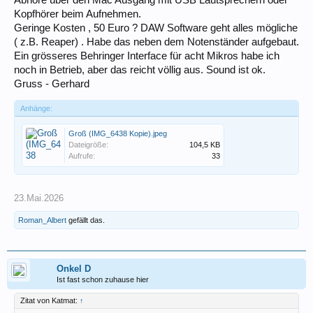
Kopfhörer beim Aufnehmen.
Geringe Kosten , 50 Euro ? DAW Software geht alles mögliche
( z.B. Reaper) . Habe das neben dem Notenständer aufgebaut.
Ein grösseres Behringer Interface für acht Mikros habe ich
noch in Betrieb, aber das reicht völlig aus. Sound ist ok.
Gruss - Gerhard
Anhänge:
Groß (IMG_6438 Kopie).jpeg
Dateigröße:
104,5 KB
Aufrufe:
33
23.Mai.2026
Roman_Albert
gefällt das.
Onkel D
Ist fast schon zuhause hier
Zitat von Katmat:
↑