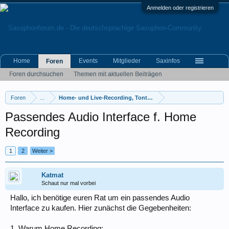
Anmelden oder registrieren
Home
Events
Mitglieder
Saxinfos
Foren
Foren durchsuchen
Themen mit aktuellen Beiträgen
Foren
...
Home- und Live-Recording, Tontechnik
Passendes Audio Interface f. Home
Recording
1
2
Weiter >
Katmat
Schaut nur mal vorbei
Hallo, ich benötige euren Rat um ein passendes Audio
Interface zu kaufen. Hier zunächst die Gegebenheiten:
1. Warum Home Recording: