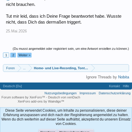
nicht brauchen.
Tut mir leid, dass ich Deine Frage beantwortet habe. Wusste
nicht, dass Dich das dermaßen triggert.
25.Mai.2026
(Du musst angemeldet oder registriert sein, um eine Antwort erstellen zu können.)
1
2
Weiter >
Foren
...
Home- und Live-Recording, Tontechnik
Ignore Threads by
Nobita
Deutsch [Du]
Kontakt
Hilfe
Nutzungsbedingungen
Impressum
Datenschutzerklärung
Forum software by XenForo™
-
Deutsch von xenDach
XenForo add-ons by Waindigo™
Diese Seite verwendet Cookies, um Inhalte zu personalisieren, diese deiner
Erfahrung anzupassen und dich nach der Registrierung angemeldet zu halten.
Wenn du dich weiterhin auf dieser Seite aufhältst, akzeptierst du unseren Einsatz
von Cookies.