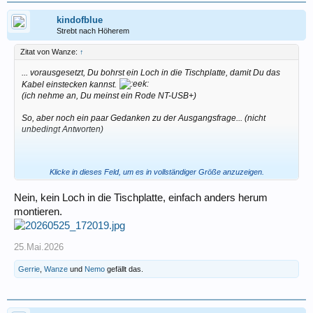
kindofblue
Strebt nach Höherem
Zitat von Wanze:
↑
... vorausgesetzt, Du bohrst ein Loch in die Tischplatte, damit Du das
Kabel einstecken kannst.
(ich nehme an, Du meinst ein Rode NT-USB+)
So, aber noch ein paar Gedanken zu der Ausgangsfrage... (nicht
unbedingt Antworten)
Klicke in dieses Feld, um es in vollständiger Größe anzuzeigen.
'Potentiellen Enkeln'... das klingt so nach 'Enkeln die es vielleicht
irgendwann geben könnte - oder auch nicht. Und falls die irgendwann
Musik machen wollen (oder auch nicht), kriegen sie das Audiointerface
Nein, kein Loch in die Tischplatte, einfach anders herum
von Opa - das allerdings bis dahin technisch völlig veraltet ist und sich
montieren.
mit diesem
uralten
USB gar nicht mehr an die modernen
Quantencomputer anschliessen lässt.
Ich stelle mir vor, wie meine Großeltern sich einen Top-Modernen,
25.Mai.2026
hochpreisigen Kasettenrecorder gekauft hätten, damit ich jetzt so ein
Ding am Hals habe, das ich noch für ein paar Euro vertickern könnte -
Gerrie
,
Wanze
und
Nemo
gefällt das.
oder gleich rauswerfe, weil die Technik eben inzwischen
weitergegangen ist.
Also, wenn Du Deinen Enkeln etwas vererben willst, steck die 1000€ in