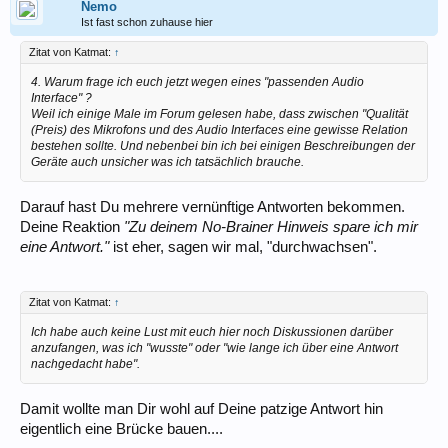
Nemo
einen Fonds, und hoffe, dass die Inflation wenigstens nicht das ganze
Ist fast schon zuhause hier
Geld wegfrisst.
Wenn Du ein Musikinstrument kaufen willst, um Deinen Enkeln die
Zitat von Katmat:
↑
Freude an Musik zu vermitteln, dann kauf ein mechanisches
Instrument, dass in 20, 30 Jahren noch genauso gut funktioniert wie
4. Warum frage ich euch jetzt wegen eines "passenden Audio
heute. (Allerdings, mit 1000€ kriegst Du sicher kein Edel-Boutique-Sax.
Interface" ?
Für eine Ukulele könnte es reichen - und die ist höchst enkeltauglich).
Weil ich einige Male im Forum gelesen habe, dass zwischen "Qualität
Aber glaub mir, Deine Enkel werden dann nicht Musik machen wollen,
(Preis) des Mikrofons und des Audio Interfaces eine gewisse Relation
sondern wünschen sich eine Staffelei, einen neuen Computer oder
bestehen sollte. Und nebenbei bin ich bei einigen Beschreibungen der
irgendwas, was mit Musik wenig zu tun hat. Das ist wohl ein
Geräte auch unsicher was ich tatsächlich brauche.
Generationenproblem, dass wir unsere Wünsche auf unsere Kinder,
Enkel, ... projeizieren. Dabei wollen die Bälger ihr eigenes Leben
leben .)
Darauf hast Du mehrere vernünftige Antworten bekommen.
Deine Reaktion
"Zu deinem No-Brainer Hinweis spare ich mir
Oder Du bist ehrlich zu Dir selbst und sagst: Ich will mir für mein Hobby
eine Antwort."
ist eher, sagen wir mal, "durchwachsen".
eine Audiointerface und ein Mikrofon kaufen. Was soll ich da nehmen?
Das ist absolut ok, sich selbst mal etwas Gutes zu tun!
Und Du hast Glück, die Foristen haben Deine Frage genau so
Zitat von Katmat:
↑
verstanden und empfehlen Dir anständige Gerätschaften, die etwas
taugen aber bei der Erbmasse nicht ins Gewicht fallen.
Ich habe auch keine Lust mit euch hier noch Diskussionen darüber
anzufangen, was ich "wusste" oder "wie lange ich über eine Antwort
und, bevor ich missverstanden werde: Ja, sich selbst aufnehmen ist
nachgedacht habe".
tatsächlich ein Weg schnell besser zu werden (darüber freuen sich
nicht erst Deine potentiellen Enkel). Also hau rein, schaff
Dir
eine
Damit wollte man Dir wohl auf Deine patzige Antwort hin
Möglichkeit
dich
aufzunehmen.
eigentlich eine Brücke bauen....