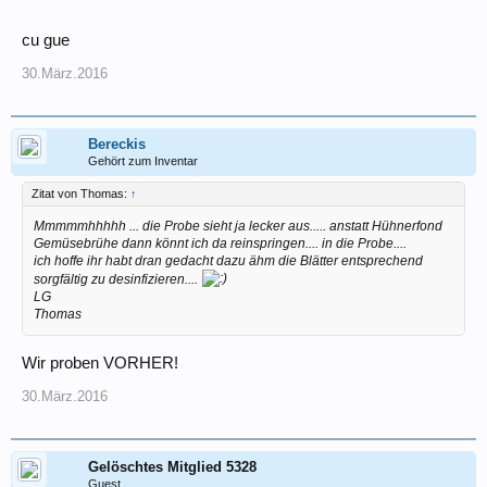
cu gue
30.März.2016
Bereckis
Gehört zum Inventar
Zitat von Thomas:
↑
Mmmmmhhhhh ... die Probe sieht ja lecker aus..... anstatt Hühnerfond
Gemüsebrühe dann könnt ich da reinspringen.... in die Probe....
ich hoffe ihr habt dran gedacht dazu ähm die Blätter entsprechend
sorgfältig zu desinfizieren....
LG
Thomas
Wir proben VORHER!
30.März.2016
Gelöschtes Mitglied 5328
Guest