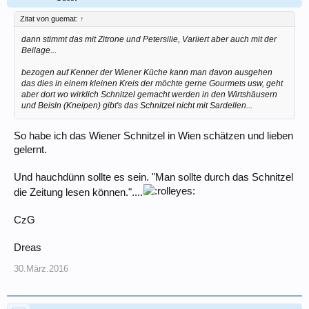
Zitat von guemat:
↑
dann stimmt das mit Zitrone und Petersilie, Variiert aber auch mit der
Beilage...
bezogen auf Kenner der Wiener Küche kann man davon ausgehen
das dies in einem kleinen Kreis der möchte gerne Gourmets usw, geht
aber dort wo wirklich Schnitzel gemacht werden in den Wirtshäusern
und Beisln (Kneipen) gibt's das Schnitzel nicht mit Sardellen...
So habe ich das Wiener Schnitzel in Wien schätzen und lieben
gelernt.
Und hauchdünn sollte es sein. "Man sollte durch das Schnitzel
die Zeitung lesen können."....
CzG
Dreas
30.März.2016