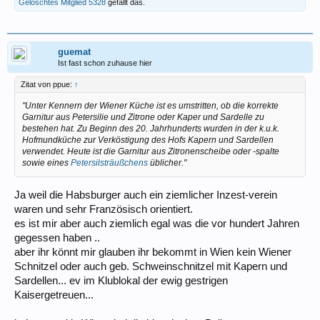
Gelöschtes Mitglied 5328
gefällt das.
guemat
Ist fast schon zuhause hier
Zitat von ppue:
↑
"Unter Kennern der Wiener Küche ist es umstritten, ob die korrekte
Garnitur aus Petersilie und Zitrone oder Kaper und Sardelle zu
bestehen hat. Zu Beginn des 20. Jahrhunderts wurden in der k.u.k.
Hofmundküche zur Verköstigung des Hofs Kapern und Sardellen
verwendet. Heute ist die Garnitur aus Zitronenscheibe oder -spalte
sowie eines
Petersilsträußchens
üblicher."
Ja weil die Habsburger auch ein ziemlicher Inzest-verein
waren und sehr Französisch orientiert.
es ist mir aber auch ziemlich egal was die vor hundert Jahren
gegessen haben ..
aber ihr könnt mir glauben ihr bekommt in Wien kein Wiener
Schnitzel oder auch geb. Schweinschnitzel mit Kapern und
Sardellen... ev im Klublokal der ewig gestrigen
Kaisergetreuen...