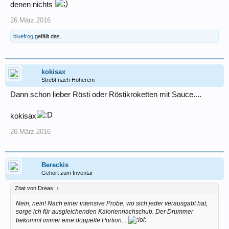
denen nichts
26.März.2016
bluefrog
gefällt das.
kokisax
Strebt nach Höherem
Dann schon lieber Rösti oder Röstikroketten mit Sauce....
kokisax
26.März.2016
Bereckis
Gehört zum Inventar
Zitat von Dreas:
↑
Nein, nein! Nach einer intensive Probe, wo sich jeder verausgabt hat,
sorge ich für ausgleichenden Kaloriennachschub. Der Drummer
bekommt immer eine doppelte Portion....