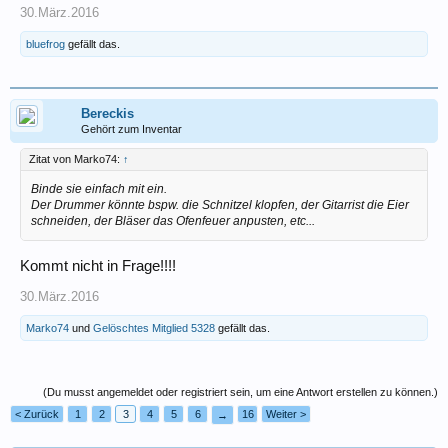
30.März.2016
bluefrog
gefällt das.
Bereckis
Gehört zum Inventar
Zitat von Marko74:
↑
Binde sie einfach mit ein.
Der Drummer könnte bspw. die Schnitzel klopfen, der Gitarrist die Eier
schneiden, der Bläser das Ofenfeuer anpusten, etc...
Kommt nicht in Frage!!!!
30.März.2016
Marko74
und
Gelöschtes Mitglied 5328
gefällt das.
(Du musst angemeldet oder registriert sein, um eine Antwort erstellen zu können.)
< Zurück
1
2
3
4
5
6
16
Weiter >
→