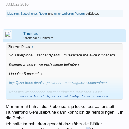
30.März.2016
bluefrog
,
Saxophonia
,
Regor
und
einer weiteren Person
gefällt das.
Thomas
Strebt nach Höherem
Zitat von Dreas:
↑
So! Osterprobe.....sehr entspannt....musikalisch wie auch kulinarisch.
Kulinarisch lassen wir euch wieder teilhaben.
Linguine Summertime:
http://pisa-band.de/pisa-pasta-und-mehr/linguine-summertime/
Nächstes Wochenende soll der Frühling ausbrechen. Passt
Klicke in dieses Feld, um es in vollständiger Größe anzuzeigen.
wunderbar!
CzG
Mmmmmhhhhh ... die Probe sieht ja lecker aus..... anstatt
Hühnerfond Gemüsebrühe dann könnt ich da reinspringen.... in
Dreas
die Probe....
ich hoffe ihr habt dran gedacht dazu ähm die Blätter