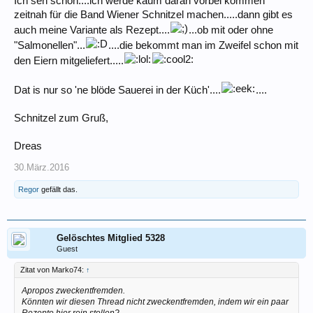
Ich seh schon....ich werde kaum daran vorbei kommen
zeitnah für die Band Wiener Schnitzel machen.....dann gibt es
auch meine Variante als Rezept....
...ob mit oder ohne
"Salmonellen"...
....die bekommt man im Zweifel schon mit
den Eiern mitgeliefert.....
Dat is nur so 'ne blöde Sauerei in der Küch'....
....
Schnitzel zum Gruß,
Dreas
30.März.2016
Regor
gefällt das.
Gelöschtes Mitglied 5328
Guest
Zitat von Marko74:
↑
Apropos zweckentfremden.
Könnten wir diesen Thread nicht zweckentfremden, indem wir ein paar