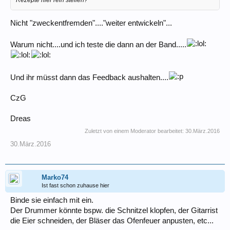
Rezepte hier rein stellen?
Nicht "zweckentfremden"...."weiter entwickeln"...
Warum nicht....und ich teste die dann an der Band.....
Und ihr müsst dann das Feedback aushalten....
CzG
Dreas
Zuletzt von einem Moderator bearbeitet:
30.März.2016
30.März.2016
Marko74
Ist fast schon zuhause hier
Binde sie einfach mit ein.
Der Drummer könnte bspw. die Schnitzel klopfen, der Gitarrist
die Eier schneiden, der Bläser das Ofenfeuer anpusten, etc...