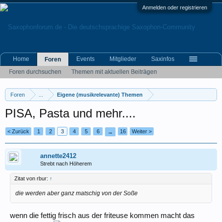
Anmelden oder registrieren
Home
Events
Mitglieder
Saxinfos
Foren
Foren durchsuchen
Themen mit aktuellen Beiträgen
Foren
...
Eigene (musikrelevante) Themen
PISA, Pasta und mehr....
< Zurück
1
2
3
4
5
6
16
Weiter >
→
annette2412
Strebt nach Höherem
Zitat von rbur:
↑
die werden aber ganz matschig von der Soße
wenn die fettig frisch aus der friteuse kommen macht das