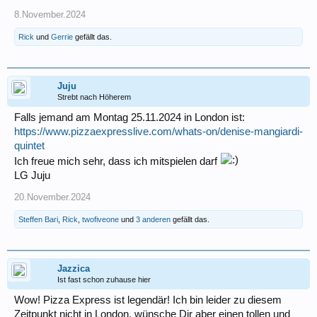
8.November.2024
Rick
und
Gerrie
gefällt das.
Juju
Strebt nach Höherem
Falls jemand am Montag 25.11.2024 in London ist:
https://www.pizzaexpresslive.com/whats-on/denise-mangiardi-
quintet
Ich freue mich sehr, dass ich mitspielen darf
LG Juju
20.November.2024
Steffen Bari
,
Rick
,
twofiveone
und
3 anderen
gefällt das.
Jazzica
Ist fast schon zuhause hier
Wow! Pizza Express ist legendär! Ich bin leider zu diesem
Zeitpunkt nicht in London, wünsche Dir aber einen tollen und