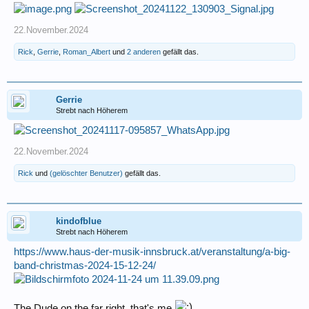
22.November.2024
Rick
,
Gerrie
,
Roman_Albert
und
2 anderen
gefällt das.
Gerrie
Strebt nach Höherem
22.November.2024
Rick
und
(gelöschter Benutzer)
gefällt das.
kindofblue
Strebt nach Höherem
https://www.haus-der-musik-innsbruck.at/veranstaltung/a-big-
band-christmas-2024-15-12-24/
The Dude on the far right, that's me