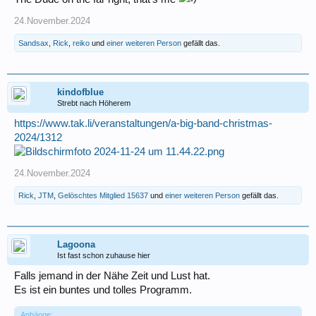
24.November.2024
Sandsax
,
Rick
,
reiko
und
einer weiteren Person
gefällt das.
kindofblue
Strebt nach Höherem
https://www.tak.li/veranstaltungen/a-big-band-christmas-
2024/1312
24.November.2024
Rick
,
JTM
,
Gelöschtes Mitglied 15637
und
einer weiteren Person
gefällt das.
Lagoona
Ist fast schon zuhause hier
Falls jemand in der Nähe Zeit und Lust hat.
Es ist ein buntes und tolles Programm.
Anhänge: