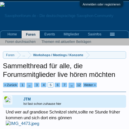
Anmelden oder registrieren
Home
Events
Mitglieder
Saxinfos
Foren
Foren durchsuchen
Themen mit aktuellen Beiträgen
Foren
...
Workshops / Meetings / Konzerte
Sammelthread für alle, die
Forumsmitglieder live hören möchten
< Zurück
1
3
4
5
6
7
12
Weiter >
←
→
JTM
Ist fast schon zuhause hier
Und wer auf grandiose Schnitzel steht,sollte ne Stunde früher
kommen und sich dort eins gönnen