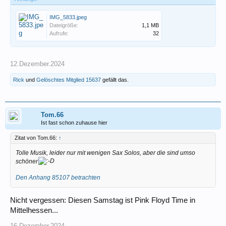
IMG_5833.jpeg
Dateigröße:
1,1 MB
Aufrufe:
32
12.Dezember.2024
Rick
und
Gelöschtes Mitglied 15637
gefällt das.
Tom.66
Ist fast schon zuhause hier
Zitat von Tom.66:
↑
Tolle Musik, leider nur mit wenigen Sax Solos, aber die sind umso
schöner
Den Anhang 85107 betrachten
Nicht vergessen: Diesen Samstag ist Pink Floyd Time in
Mittelhessen...
16.Dezember.2024