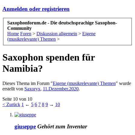
Anmelden oder registrieren
Saxophonforum.de - Die deutschsprachige Saxophon-
Community
Home
Foren
>
Diskussion allgemein
>
Eigene
(musikrelevante) Themen
>
Saxophon spenden für
Namibia?
Dieses Thema im Forum "
Eigene (musikrelevante) Themen
" wurde
erstellt von
Saxoryx
,
11.Dezember.2020
.
Seite 10 von 10
< Zurück
1
←
5
6
7
8
9
→
10
giuseppe
Gehört zum Inventar