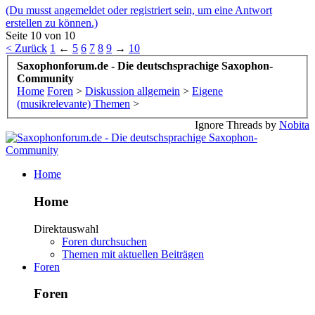
(Du musst angemeldet oder registriert sein, um eine Antwort
erstellen zu können.)
Seite 10 von 10
< Zurück
1
←
5
6
7
8
9
→
10
Saxophonforum.de - Die deutschsprachige Saxophon-
Community
Home
Foren
>
Diskussion allgemein
>
Eigene
(musikrelevante) Themen
>
Ignore Threads by
Nobita
Home
Home
Direktauswahl
Foren durchsuchen
Themen mit aktuellen Beiträgen
Foren
Foren