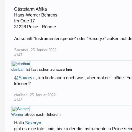
Gästefarm Afrika
Hans-Werner Behrens
Im Orte 17
31228 Peine - Röhrse
Aufschrift “Instrumentenspende“ oder "Saxoryx" außen auf dem
Saxoryx
,
25.Januar.2022
#147
claribari
Ist fast schon zuhause hier
@Saxoryx
, ich finde auch noch was, aber mal ne " blöde" F
können?
claribari
,
25.Januar.2022
#148
Werner
Strebt nach Höherem
Hallo
Saxoryx
,
gibt es eine tote Linie, bis zu der die Instrumente in Peine s