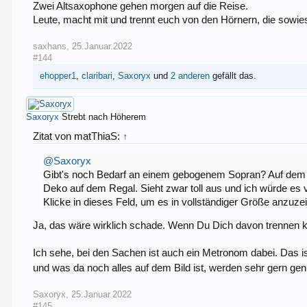
Zwei Altsaxophone gehen morgen auf die Reise.
Leute, macht mit und trennt euch von den Hörnern, die sowie
saxhans
,
25.Januar.2022
#144
ehopper1
,
claribari
,
Saxoryx
und
2 anderen
gefällt das.
Saxoryx
Strebt nach Höherem
Zitat von matThiaS:
↑
@Saxoryx
Gibt's noch Bedarf an einem gebogenem Sopran? Auf dem hat
Deko auf dem Regal. Sieht zwar toll aus und ich würde es v
Klicke in dieses Feld, um es in vollständiger Größe anzuze
Ja, das wäre wirklich schade. Wenn Du Dich davon trennen ka
Ich sehe, bei den Sachen ist auch ein Metronom dabei. Das 
und was da noch alles auf dem Bild ist, werden sehr gern g
Saxoryx
,
25.Januar.2022
#145