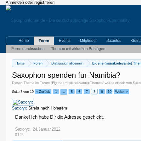
Anmelden oder registrieren
Home
Events
Mitglieder
Saxinfos
Klein
Foren
Foren durchsuchen
Themen mit aktuellen Beiträgen
Home
Foren
Diskussion allgemein
Eigene (musikrelevante) Th
Saxophon spenden für Namibia?
Dieses Thema im Forum "
Eigene (musikrelevante) Themen
" wurde erstellt von
Saxo
Seite 8 von 10
< Zurück
1
5
6
7
8
9
10
Weiter >
←
Saxoryx
Strebt nach Höherem
Danke! Ich habe Dir die Adresse geschickt.
Saxoryx
,
24.Januar.2022
#141