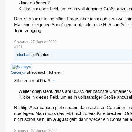
klingen können?
Klicke in dieses Feld, um es in vollständiger Größe anzuze
Das ist absolut keine blöde Frage, aber ich glaube, so weit 
Mal einen "eigenen Song" gemacht, indem sie H, A und G frei
Tonerzeugung.
Saxoryx
,
27.Januar.2022
#151
claribari
gefällt das.
Saxoryx
Strebt nach Höherem
Zitat von matThiaS:
↑
Weiter oben steht, dass am 05.02. der nächste Container v
Klicke in dieses Feld, um es in vollständiger Größe anzuze
Richtig. Aber danach gibt es dann den nächsten Container in
überlegen. Man muss das jetzt nicht übers Knie brechen. Od
nicht sofort sein. Im
August
geht dann wieder ein Container a
Saxoryx
,
27.Januar.2022