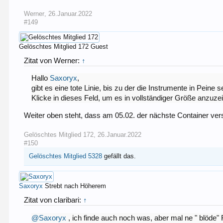
Werner
,
26.Januar.2022
#149
Gelöschtes Mitglied 172
Guest
Zitat von Werner:
↑
Hallo
Saxoryx
,
gibt es eine tote Linie, bis zu der die Instrumente in Peine
Klicke in dieses Feld, um es in vollständiger Größe anzuze
Weiter oben steht, dass am 05.02. der nächste Container vers
Gelöschtes Mitglied 172
,
26.Januar.2022
#150
Gelöschtes Mitglied 5328
gefällt das.
Saxoryx
Strebt nach Höherem
Zitat von claribari:
↑
@Saxoryx
, ich finde auch noch was, aber mal ne " blöde"