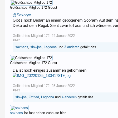
Gelöschtes Mitglied 172
Guest
@Saxoryx
Gibt's noch Bedarf an einem gebogenem Sopran? Auf dem hat m
Deko auf dem Regal. Sieht zwar toll aus und ich würde es ver
Gelöschtes Mitglied 172
,
24.Januar.2022
#142
saxhans
,
slowjoe
,
Lagoona
und
3 anderen
gefällt das.
Gelöschtes Mitglied 172
Guest
Da ist noch einiges zusammen gekommen
Gelöschtes Mitglied 172
,
25.Januar.2022
#143
slowjoe
,
Otfried
,
Lagoona
und
4 anderen
gefällt das.
saxhans
Ist fast schon zuhause hier