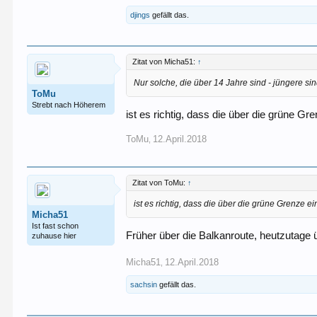
djings
gefällt das.
Zitat von Micha51:
↑
Nur solche, die über 14 Jahre sind - jüngere si
ToMu
Strebt nach Höherem
ist es richtig, dass die über die grüne G
ToMu
12.April.2018
,
Zitat von ToMu:
↑
ist es richtig, dass die über die grüne Grenze 
Micha51
Ist fast schon
Früher über die Balkanroute, heutzutage 
zuhause hier
Micha51
12.April.2018
,
sachsin
gefällt das.