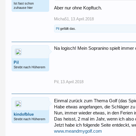
Ist fast schon
Aber nur ohne Kopftuch.
zuhause hier
Micha51
13.April.2018
,
Pil
gefällt das.
Na logisch! Mein Sopranino spielt immer 
Pil
Strebt nach Höherem
Pil
13.April.2018
,
Einmal zurück zum Thema Golf (das Spiel
Habe etwas angefangen, die Schläger zu
Nun, immer wieder etwas, in den Ferien in 
kindofblue
Das heisst, 2 mal im Jahr, wenn ich also
Strebt nach Höherem
Jetzt habe ich folgende Seite entdeckt, w
www.meandmygolf.com