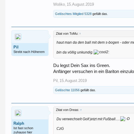
Woliko
15.August.2019
,
Gelöschtes Mitglied 5328
gefällt das.
Zitat von ToMu:
↑
haut man da den ball mit dem s-bogen - oder mi
Pil
Strebt nach Höherem
bin da völlig unkundig.
Du legst Dein Sax ins Green.
Anfänger versuchen in ein Bariton einzulo
Pil
15.August.2019
,
Gelöschte 11056
gefällt das.
Zitat von Dreas:
↑
Du verwechselt Golf jetzt mit Fußball.....
Ralph
Ist fast schon
CzG
zuhause hier