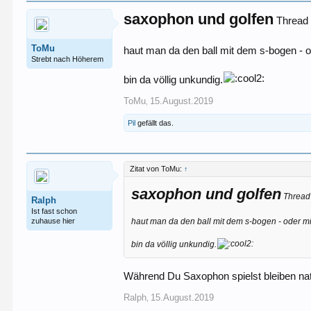
saxophon und golfen
Thread ü
ToMu
haut man da den ball mit dem s-bogen - o
Strebt nach Höherem
bin da völlig unkundig.
ToMu
15.August.2019
,
Pil
gefällt das.
Zitat von ToMu:
↑
saxophon und golfen
Thread 
Ralph
Ist fast schon
zuhause hier
haut man da den ball mit dem s-bogen - oder mi
bin da völlig unkundig.
Während Du Saxophon spielst bleiben nat
Ralph
15.August.2019
,