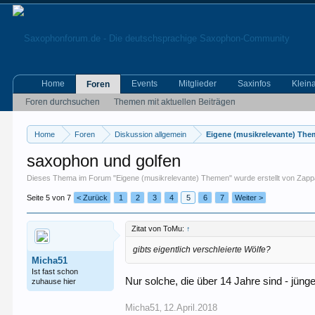
Home
Events
Mitglieder
Saxinfos
Klein
Foren
Foren durchsuchen
Themen mit aktuellen Beiträgen
Home
Foren
Diskussion allgemein
Eigene (musikrelevante) Th
saxophon und golfen
Dieses Thema im Forum "
Eigene (musikrelevante) Themen
" wurde erstellt von
Zappa
Seite 5 von 7
< Zurück
1
2
3
4
5
6
7
Weiter >
Zitat von ToMu:
↑
gibts eigentlich verschleierte Wölfe?
Micha51
Ist fast schon
Nur solche, die über 14 Jahre sind - jüng
zuhause hier
Micha51
12.April.2018
,