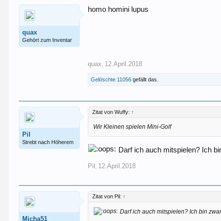
homo homini lupus
quax
Gehört zum Inventar
quax
12.April.2018
,
Gelöschte 11056
gefällt das.
Zitat von Wuffy:
↑
Wir Kleinen spielen Mini-Golf
Pil
Strebt nach Höherem
Darf ich auch mitspielen? Ich bi
Pil
12.April.2018
,
Zitat von Pil:
↑
Darf ich auch mitspielen? Ich bin zwa
Micha51