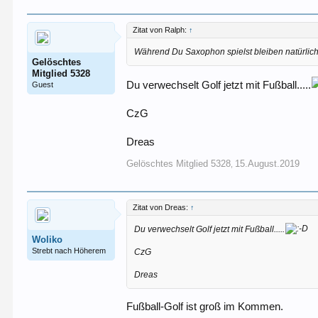
Zitat von Ralph:
↑
Während Du Saxophon spielst bleiben natürlic
Gelöschtes
Mitglied 5328
Du verwechselt Golf jetzt mit Fußball.....
Guest
CzG
Dreas
Gelöschtes Mitglied 5328
15.August.2019
,
Zitat von Dreas:
↑
Du verwechselt Golf jetzt mit Fußball.....
Woliko
Strebt nach Höherem
CzG
Dreas
Fußball-Golf ist groß im Kommen.