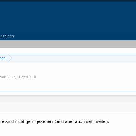
anzeigen
emen
lein R.I.P.
,
11.April.2018
.
ere sind nicht gern gesehen. Sind aber auch sehr selten.