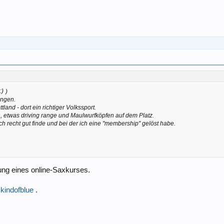
)
ingen.
land - dort ein richtiger Volkssport.
in, etwas driving range und Maulwurfköpfen auf dem Platz.
ich recht gut finde und bei der ich eine "membership" gelöst habe.
ng eines online-Saxkurses.
kindofblue
.