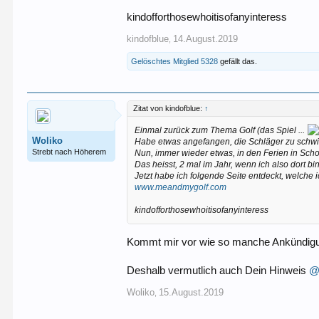
kindofforthosewhoitisofanyinteress
kindofblue
14.August.2019
,
Gelöschtes Mitglied 5328
gefällt das.
Zitat von kindofblue:
↑
Einmal zurück zum Thema Golf (das Spiel ...
Woliko
Habe etwas angefangen, die Schläger zu schw
Strebt nach Höherem
Nun, immer wieder etwas, in den Ferien in Schott
Das heisst, 2 mal im Jahr, wenn ich also dort b
Jetzt habe ich folgende Seite entdeckt, welche 
www.meandmygolf.com
kindofforthosewhoitisofanyinteress
Kommt mir vor wie so manche Ankündigu
Deshalb vermutlich auch Dein Hinweis
@
Woliko
15.August.2019
,