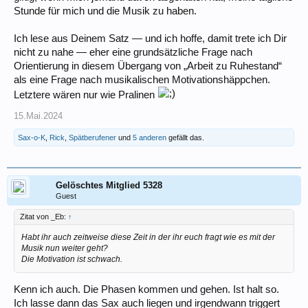
Stunde für mich und die Musik zu haben.
Ich lese aus Deinem Satz — und ich hoffe, damit trete ich Dir
nicht zu nahe — eher eine grundsätzliche Frage nach
Orientierung in diesem Übergang von „Arbeit zu Ruhestand“
als eine Frage nach musikalischen Motivationshäppchen.
Letztere wären nur wie Pralinen
15.Mai.2024
Sax-o-K
,
Rick
,
Spätberufener
und
5 anderen
gefällt das.
Gelöschtes Mitglied 5328
Guest
Zitat von _Eb:
↑
Habt ihr auch zeitweise diese Zeit in der ihr euch fragt wie es mit der
Musik nun weiter geht?
Die Motivation ist schwach.
Kenn ich auch. Die Phasen kommen und gehen. Ist halt so.
Ich lasse dann das Sax auch liegen und irgendwann triggert