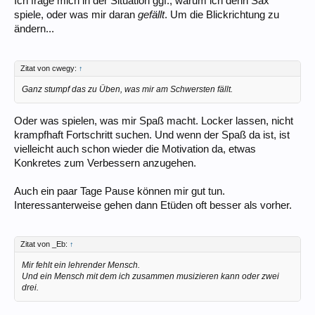
Ich frage mich in der Situation ggf., warum ich denn Sax
spiele, oder was mir daran
gefällt
. Um die Blickrichtung zu
ändern...
Zitat von cwegy:
↑
Ganz stumpf das zu Üben, was mir am Schwersten fällt.
Oder was spielen, was mir Spaß macht. Locker lassen, nicht
krampfhaft Fortschritt suchen. Und wenn der Spaß da ist, ist
vielleicht auch schon wieder die Motivation da, etwas
Konkretes zum Verbessern anzugehen.
Auch ein paar Tage Pause können mir gut tun.
Interessanterweise gehen dann Etüden oft besser als vorher.
Zitat von _Eb:
↑
Mir fehlt ein lehrender Mensch.
Und ein Mensch mit dem ich zusammen musizieren kann oder zwei
drei.