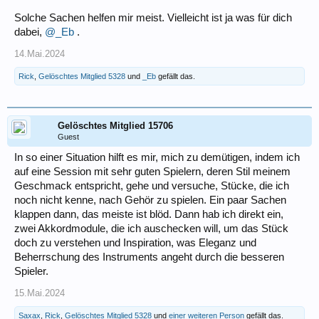
Solche Sachen helfen mir meist. Vielleicht ist ja was für dich
dabei,
@_Eb
.
14.Mai.2024
Rick
,
Gelöschtes Mitglied 5328
und
_Eb
gefällt das.
Gelöschtes Mitglied 15706
Guest
In so einer Situation hilft es mir, mich zu demütigen, indem ich
auf eine Session mit sehr guten Spielern, deren Stil meinem
Geschmack entspricht, gehe und versuche, Stücke, die ich
noch nicht kenne, nach Gehör zu spielen. Ein paar Sachen
klappen dann, das meiste ist blöd. Dann hab ich direkt ein,
zwei Akkordmodule, die ich auschecken will, um das Stück
doch zu verstehen und Inspiration, was Eleganz und
Beherrschung des Instruments angeht durch die besseren
Spieler.
15.Mai.2024
Saxax
,
Rick
,
Gelöschtes Mitglied 5328
und
einer weiteren Person
gefällt das.