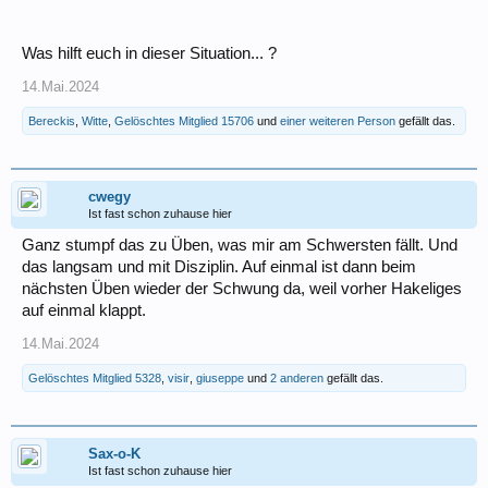
Was hilft euch in dieser Situation... ?
14.Mai.2024
Bereckis
,
Witte
,
Gelöschtes Mitglied 15706
und
einer weiteren Person
gefällt das.
cwegy
Ist fast schon zuhause hier
Ganz stumpf das zu Üben, was mir am Schwersten fällt. Und
das langsam und mit Disziplin. Auf einmal ist dann beim
nächsten Üben wieder der Schwung da, weil vorher Hakeliges
auf einmal klappt.
14.Mai.2024
Gelöschtes Mitglied 5328
,
visir
,
giuseppe
und
2 anderen
gefällt das.
Sax-o-K
Ist fast schon zuhause hier