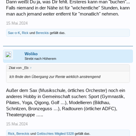
Dann weißt Du ja, was Dir fehlt. Ersteres kann man "buchen"...
Falls niemand in der Nähe ist für "wöchentliche" Stunden, kann
man auch jemand weiter entfernt für "monatlich" nehmen.
15.Mai.2024
Sax-o-K
,
Rick
und
Bereckis
gefällt das.
Woliko
Strebt nach Höherem
Zitat von _Eb:
↑
Ich finde den Übergang zur Rente wirklich anstrengend
Außer dem Sax (Musikschule, örtliches Orchester) noch ein
anderes Hobby in Gemeinschaft suchen: Sport (Gymnastik,
Pilates, Yoga, Qigong, Golf …), Modellieren (Bildhau,
Schnitzen, Bronzeguss …), Radtouren (örtlicher ADFC),
Theatergruppe …..
15.Mai.2024
Rick
,
Bereckis
und
Gelöschtes Mitglied 5328
gefällt das.