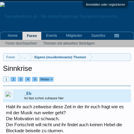
Anmelden oder registrieren
Home
Events
Mitglieder
Saxinfos
Foren
Foren durchsuchen
Themen mit aktuellen Beiträgen
Foren
...
Eigene (musikrelevante) Themen
Sinnkrise
1
2
3
4
5
Weiter >
_Eb
Ist fast schon zuhause hier
Habt ihr auch zeitweise diese Zeit in der ihr euch fragt wie es
mit der Musik nun weiter geht?
Die Motivation ist schwach.
Der Fortschritt will nicht und ihr findet auch keinen Hebel die
Blockade beiseite zu räumen.