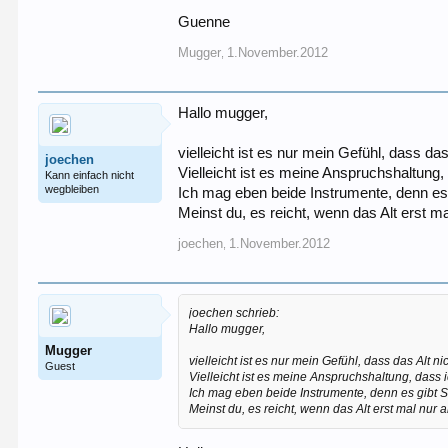
Guenne
Mugger
1.November.2012
,
Hallo mugger,
vielleicht ist es nur mein Gefühl, dass das
joechen
Vielleicht ist es meine Anspruchshaltung, 
Kann einfach nicht
wegbleiben
Ich mag eben beide Instrumente, denn es 
Meinst du, es reicht, wenn das Alt erst 
joechen
1.November.2012
,
joechen schrieb:
Hallo mugger,
Mugger
vielleicht ist es nur mein Gefühl, dass das Alt nic
Guest
Vielleicht ist es meine Anspruchshaltung, dass i
Ich mag eben beide Instrumente, denn es gibt S
Meinst du, es reicht, wenn das Alt erst mal nu