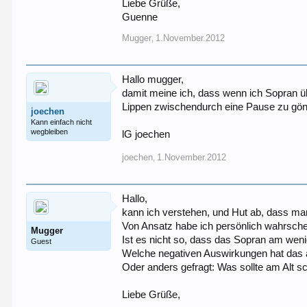
Liebe Grüße,
Guenne
Mugger
1.November.2012
,
Hallo mugger,
damit meine ich, dass wenn ich Sopran 
Lippen zwischendurch eine Pause zu gön
joechen
Kann einfach nicht
wegbleiben
lG joechen
joechen
1.November.2012
,
Hallo,
kann ich verstehen, und Hut ab, dass man
Von Ansatz habe ich persönlich wahrsche
Mugger
Ist es nicht so, dass das Sopran am weni
Guest
Welche negativen Auswirkungen hat das a
Oder anders gefragt: Was sollte am Alt 
Liebe Grüße,