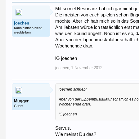
Mit so viel Resonanz hab ich gar nicht ge
Die meisten von euch spielen schon länge
möchte. Aber ich hab mich so in das Sopr
joechen
Am liebsten würde ich tatsächlich erst 
Kann einfach nicht
wegbleiben
was den Sound angeht. Noch ist es so, d
Aber von der Lippenmuskulatur schaff ic
Wochenende dran.
lG joechen
joechen
1.November.2012
,
joechen schrieb:
Aber von der Lippenmuskulatur schaff ich es n
Mugger
Wochenende dran.
Guest
lG joechen
Servus,
Wie meinst Du das?