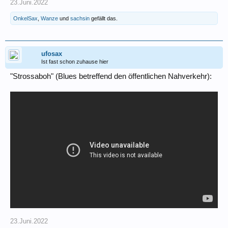
23.Juni.2022
OnkelSax
,
Wanze
und
sachsin
gefällt das.
ufosax
Ist fast schon zuhause hier
"Strossaboh" (Blues betreffend den öffentlichen Nahverkehr):
23.Juni.2022