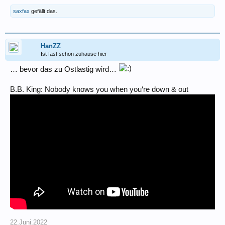
saxfax
gefällt das.
HanZZ
Ist fast schon zuhause hier
… bevor das zu Ostlastig wird…
B.B. King: Nobody knows you when you‘re down & out
22.Juni.2022