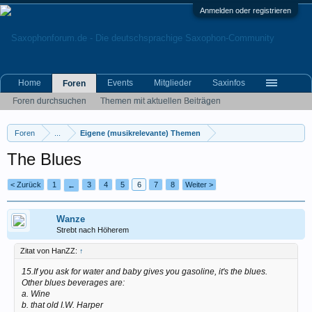
Anmelden oder registrieren
Home
Events
Mitglieder
Saxinfos
Foren
Foren durchsuchen
Themen mit aktuellen Beiträgen
Foren
...
Eigene (musikrelevante) Themen
The Blues
< Zurück
1
3
4
5
6
7
8
Weiter >
←
Wanze
Strebt nach Höherem
Zitat von HanZZ:
↑
15.If you ask for water and baby gives you gasoline, it's the blues.
Other blues beverages are:
a. Wine
b. that old I.W. Harper