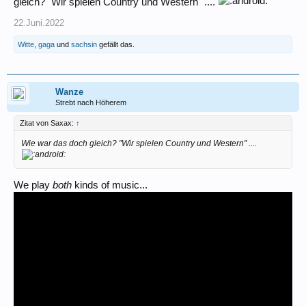
gleich? "Wir spielen Country und Western" ....
22.Juni.2022
Witte
,
gaga
und
sachsin
gefällt das.
Wanze
Strebt nach Höherem
Zitat von Saxax:
↑
Wie war das doch gleich? "Wir spielen Country und Western" ....
We play
both
kinds of music...