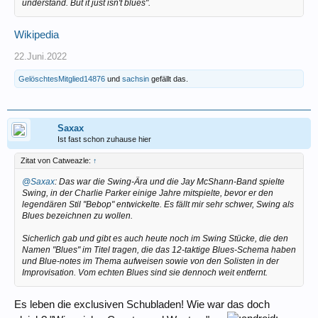
understand. But it just isn't blues".
Wikipedia
22.Juni.2022
GelöschtesMitglied14876
und
sachsin
gefällt das.
Saxax
Ist fast schon zuhause hier
Zitat von Catweazle:
↑
@Saxax
: Das war die Swing-Ära und die Jay McShann-Band spielte
Swing, in der Charlie Parker einige Jahre mitspielte, bevor er den
legendären Stil "Bebop" entwickelte. Es fällt mir sehr schwer, Swing als
Blues bezeichnen zu wollen.
Sicherlich gab und gibt es auch heute noch im Swing Stücke, die den
Namen "Blues" im Titel tragen, die das 12-taktige Blues-Schema haben
und Blue-notes im Thema aufweisen sowie von den Solisten in der
Improvisation. Vom echten Blues sind sie dennoch weit entfernt.
Es leben die exclusiven Schubladen! Wie war das doch