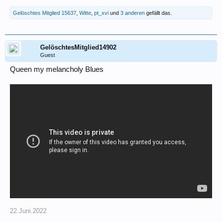
Gelöschtes Mitglied 15637
,
Witte
,
pt_xvi
und
3 anderen
gefällt das.
GelöschtesMitglied14902
Guest
Queen my melancholy Blues
22.Juni.2022