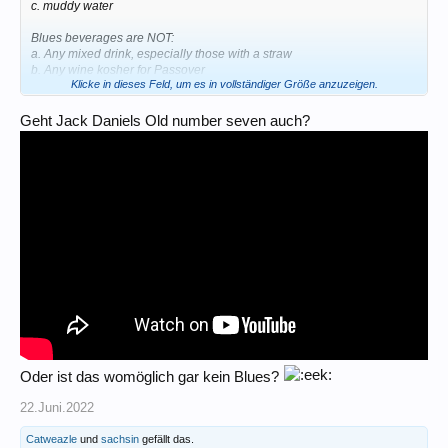
c. muddy water
Blues beverages are NOT:
a. Any mixed drink, especially those with a straw
b. Any wine kosher for Passover
Klicke in dieses Feld, um es in vollständiger Größe anzuzeigen.
c. Yoo Hoo (all flavors)
d. Any drink with an umbrella in it
Geht Jack Daniels Old number seven auch?
Oder ist das womöglich gar kein Blues?
22.Juni.2022
Catweazle
und
sachsin
gefällt das.