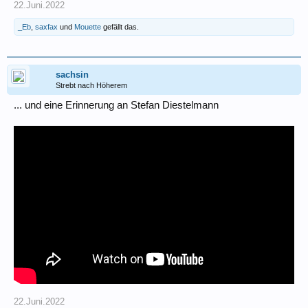
22.Juni.2022
_Eb
,
saxfax
und
Mouette
gefällt das.
sachsin
Strebt nach Höherem
... und eine Erinnerung an Stefan Diestelmann
22.Juni.2022