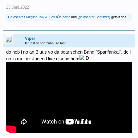
23.Juni.2022
Gelöschtes Mitglied 15637
,
Sax a`la carte
und
(gelöschter Benutzer)
gefällt das.
Viper
Ist fast schon zuhause hier
do hob i no an Bluus vo da boarischen Band "Sparifankal", de i
no in meiner Jugend live g'seng hob: